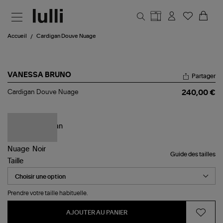
Aller au contenu principal
Accueil
Cardigan Douve Nuage
VANESSA BRUNO
Partager
Cardigan
Cardigan Douve Nuage
240,00 €
Douve
Nuage
Guide des tailles
Taille
Prendre votre taille habituelle.
AJOUTER AU PANIER