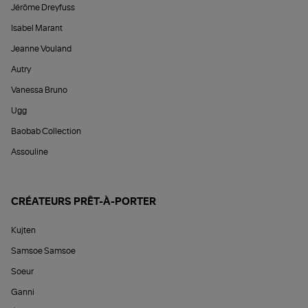
Jérôme Dreyfuss
Isabel Marant
Jeanne Vouland
Autry
Vanessa Bruno
Ugg
Baobab Collection
Assouline
CRÉATEURS PRÊT-À-PORTER
Kujten
Samsoe Samsoe
Soeur
Ganni