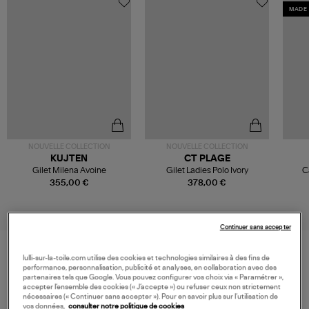
MADE 
NOUVELLE COLLECTION
NOUVELLE COLLECTION
KUJTEN
CT PLAGE
Gilet Milena Avoine
Gilet Ladies Polo Ivory
C
355,00 €
378,00 €
Continuer sans accepter
lulli-sur-la-toile.com utilise des cookies et technologies similaires à des fins de
performance, personnalisation, publicité et analyses, en collaboration avec des
VOS DERNIERS PRODUITS VUS
partenaires tels que Google. Vous pouvez configurer vos choix via « Paramétrer »,
accepter l’ensemble des cookies (« J’accepte ») ou refuser ceux non strictement
nécessaires (« Continuer sans accepter »). Pour en savoir plus sur l’utilisation de
vos données,
consulter notre politique de cookies