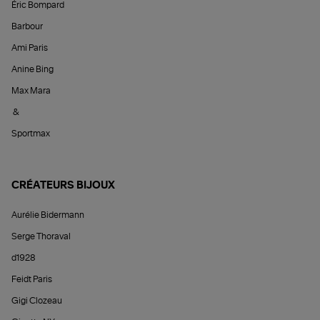
Éric Bompard
Barbour
Ami Paris
Anine Bing
Max Mara
&
Sportmax
CRÉATEURS BIJOUX
Aurélie Bidermann
Serge Thoraval
d1928
Feidt Paris
Gigi Clozeau