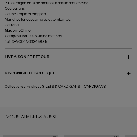
Pull cardigan en laine mérinos à maille mouchetée.
Couleur gris.
Coupe ample et cropped.
Manches longues amples et tombantes.
Col rond.
Made in :
Chine.
Composition :
100% laine mérinos.
(ref-3EVC04V03345881)
LIVRAISON ET RETOUR
DISPONIBILITÉ BOUTIQUE
-
GILETS & CARDIGANS
CARDIGANS
Collections similaires :
VOUS AIMEREZ AUSSI