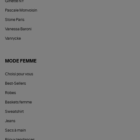
Ginette NY
Pascale Monvoisin
Stone Paris
Vanessa Baroni
Vanrycke
MODE FEMME
Choisi pour vous
Best-Sellers
Robes
Baskets femme
Sweatshirt
Jeans
Sacs à main
Bijoux tendances