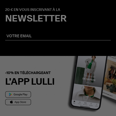
20 € EN VOUS INSCRIVANT À LA
NEWSLETTER
-10% EN TÉLÉCHARGEANT
L'APP LULLI