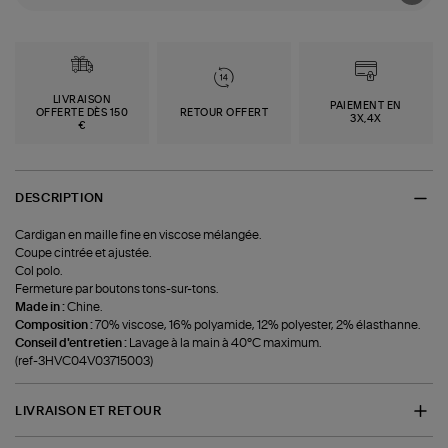
LIVRAISON
PAIEMENT EN
OFFERTE DÈS 150
RETOUR OFFERT
3X,4X
€
DESCRIPTION
Cardigan en maille fine en viscose mélangée.
Coupe cintrée et ajustée.
Col polo.
Fermeture par boutons tons-sur-tons.
Made in :
Chine.
Composition :
70% viscose, 16% polyamide, 12% polyester, 2% élasthanne.
Conseil d'entretien :
Lavage à la main à 40°C maximum.
(ref-3HVC04V03715003)
LIVRAISON ET RETOUR