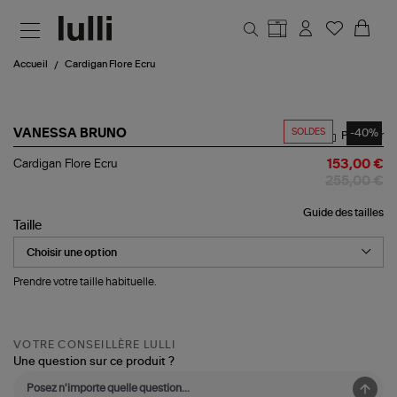
Aller au contenu principal
Accueil
Cardigan Flore Ecru
SOLDES
-40%
VANESSA BRUNO
Partager
Cardigan
Cardigan Flore Ecru
153,00 €
Flore
255,00 €
Ecru
Guide des tailles
Taille
Prendre votre taille habituelle.
VOTRE CONSEILLÈRE LULLI
Une question sur ce produit ?