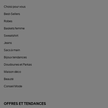
Choisi pour vous
Best-Sellers
Robes
Baskets femme
Sweatshirt
Jeans
Sacs à main
Bijoux tendances
Doudounes et Parkas
Maison déco
Beauté
Conseil Mode
OFFRES ET TENDANCES