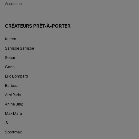
Assouline
CRÉATEURS PRÊT-À-PORTER
Kujten
Samsoe Samsoe
Soeur
Ganni
Éric Bompard
Barbour
Ami Paris
Anine Bing
Max Mara
&
Sportmax