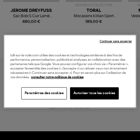
NOUVELLE COLLECTION
N
JEROME DREYFUSS
TORAL
Sac Bobi S Cuir Lamé
Mocassins Killian Sport
Veste
Champagne
Mousse
480,00 €
189,00 €
Continuer sans accepter
lulli-sur-la-toile.com utilise des cookies et technologies similaires à des fins de
performance, personnalisation, publicité et analyses, en collaboration avec des
partenaires tels que Google. Vous pouvez configurer vos choix via « Paramétrer »,
accepter l’ensemble des cookies (« J’accepte ») ou refuser ceux non strictement
nécessaires (« Continuer sans accepter »). Pour en savoir plus sur l’utilisation de
vos données,
consulter notre politique de cookies
Paramètres des cookies
Autoriser tous les cookies
LIVRAISON GRATUITE
à partir de 150 € d'achat*