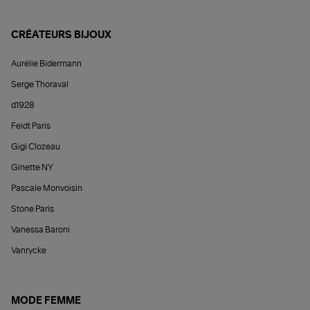
CRÉATEURS BIJOUX
Aurélie Bidermann
Serge Thoraval
d1928
Feidt Paris
Gigi Clozeau
Ginette NY
Pascale Monvoisin
Stone Paris
Vanessa Baroni
Vanrycke
MODE FEMME