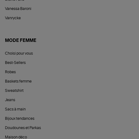
Vanessa Baroni
Vanrycke
MODE FEMME
Choisi pour vous
Best-Sellers
Robes
Baskets femme
Sweatshirt
Jeans
Sacs à main
Bijoux tendances
Doudounes et Parkas
Maison déco