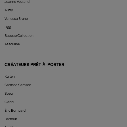
Jeanne Vouland
Autry
Vanessa Bruno
Ugg
Baobab Collection
Assouline
CRÉATEURS PRÊT-À-PORTER
Kujten
Samsoe Samsoe
Soeur
Ganni
Éric Bompard
Barbour