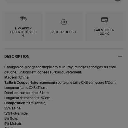
LIVRAISON
PAIEMENT EN
OFFERTE DÈS 150
RETOUR OFFERT
3X,4X
€
DESCRIPTION
Cardigan col plongeant simple croisure. Rayure noires et beiges sur côté
gauche. Finitions effilochées sur bas du vêtement.
Made in :
Chine.
Taille & Coupe :
Notre mannequin porte une taille 0XS et mesure 172 cm.
Longueur (taille 0XS) :71 cm.
Demi-tour de poitrine : 61 cm.
Longueur de manches : 57 cm.
Composition :
50% renard,
22% Laine,
12% Polyamide,
5% Soie,
5% Mohair,