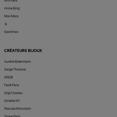
Ami Paris
Anine Bing
Max Mara
&
Sportmax
CRÉATEURS BIJOUX
Aurélie Bidermann
Serge Thoraval
d1928
Feidt Paris
Gigi Clozeau
Ginette NY
Pascale Monvoisin
Stone Paris