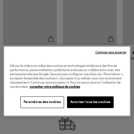
NOUVELLE COLLECTION
N
Continuer sans accepter
JEROME DREYFUSS
TORAL
Sac Bobi S Cuir Lamé
Mocassins Killian Sport
Veste
Champagne
Mousse
480,00 €
189,00 €
lulli-sur-la-toile.com utilise des cookies et technologies similaires à des fins de
performance, personnalisation, publicité et analyses, en collaboration avec des
partenaires tels que Google. Vous pouvez configurer vos choix via « Paramétrer »,
accepter l’ensemble des cookies (« J’accepte ») ou refuser ceux non strictement
nécessaires (« Continuer sans accepter »). Pour en savoir plus sur l’utilisation de
vos données,
consulter notre politique de cookies
Paramètres des cookies
Autoriser tous les cookies