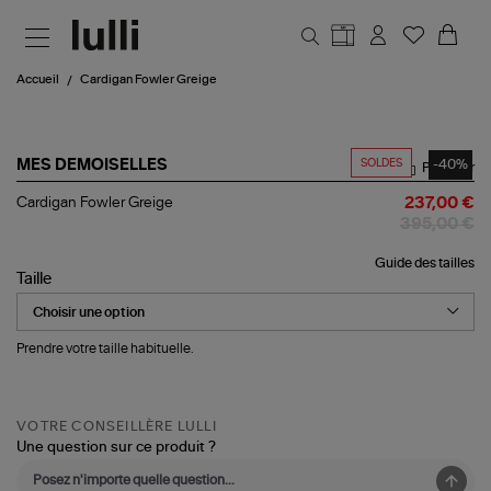
Aller au contenu principal
Accueil
Cardigan Fowler Greige
SOLDES
-40%
MES DEMOISELLES
Partager
Cardigan
Cardigan Fowler Greige
237,00 €
Fowler
395,00 €
Greige
Guide des tailles
Taille
Prendre votre taille habituelle.
VOTRE CONSEILLÈRE LULLI
Une question sur ce produit ?