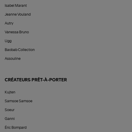
Isabel Marant
Jeanne Vouland
Autry
Vanessa Bruno
Ugg
Baobab Collection
Assouline
CRÉATEURS PRÊT-À-PORTER
Kujten
Samsoe Samsoe
Soeur
Ganni
Éric Bompard