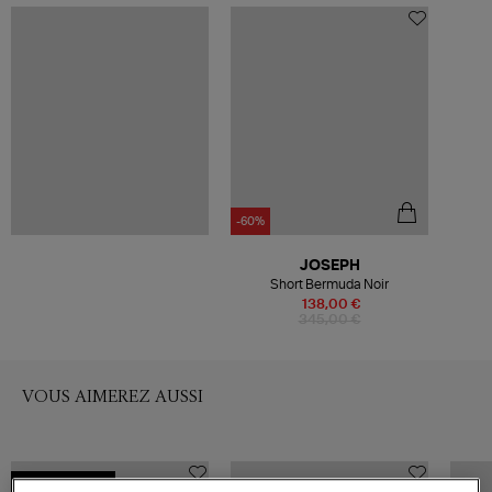
-60%
JOSEPH
Short Bermuda Noir
138,00 €
345,00 €
VOUS AIMEREZ AUSSI
MADE IN EUROPE