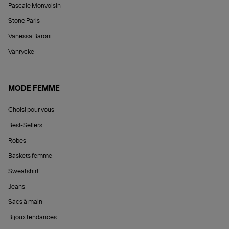
Pascale Monvoisin
Stone Paris
Vanessa Baroni
Vanrycke
MODE FEMME
Choisi pour vous
Best-Sellers
Robes
Baskets femme
Sweatshirt
Jeans
Sacs à main
Bijoux tendances