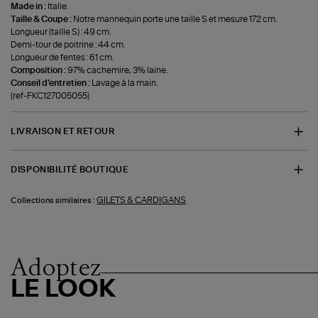
Made in :
Italie.
Taille & Coupe :
Notre mannequin porte une taille S et mesure 172 cm.
Longueur (taille S) : 49 cm.
Demi-tour de poitrine : 44 cm.
Longueur de fentes : 61 cm.
Composition :
97% cachemire, 3% laine.
Conseil d'entretien :
Lavage à la main.
(ref-FKC127005055)
LIVRAISON ET RETOUR
DISPONIBILITÉ BOUTIQUE
GILETS & CARDIGANS
Collections similaires :
Adoptez
LE LOOK