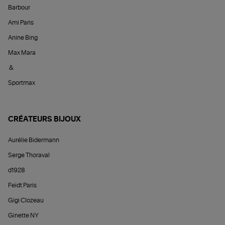
Barbour
Ami Paris
Anine Bing
Max Mara
&
Sportmax
CRÉATEURS BIJOUX
Aurélie Bidermann
Serge Thoraval
d1928
Feidt Paris
Gigi Clozeau
Ginette NY