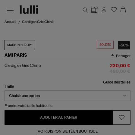
Aller au contenu principal
Accueil
Cardigan Gris Chiné
SOLDES
-50%
MADE IN EUROPE
AMI PARIS
Partager
Cardigan
Cardigan Gris Chiné
230,00 €
Gris
460,00 €
Chiné
Guide des tailles
Taille
Prendre votre taille habituelle.
AJOUTER AU PANIER
VOIR DISPONIBILITÉ EN BOUTIQUE