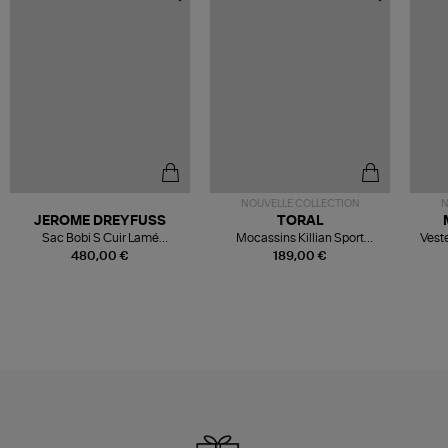
NOUVELLE COLLECTION
N
JEROME DREYFUSS
TORAL
Sac Bobi S Cuir Lamé
Mocassins Killian Sport
Veste
Champagne
Mousse
480,00 €
189,00 €