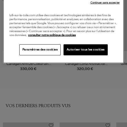
Continuer sans accepter
lulli-sur-la-toile.com utilise des cookies et technologies similaires à des fins de
performance, personnalisation, publicité et analyses, en collaboration avec des
partenaires tels que Google. Vous pouvez configurer vos choix via « Paramétrer »,
accepter l’ensemble des cookies (« J’accepte ») ou refuser ceux non strictement
nécessaires (« Continuer sans accepter »). Pour en savoir plus sur l’utilisation de
vos données,
consulter notre politique de cookies
Paramètres des cookies
Autoriser tous les cookies
NOUVELLE COLLECTION
NOUVELLE COLLECTION
AMI PARIS
MARANT ÉTOILE
Cardigan Ami De Coeur Gris
Cardigan Lona Anthracite
Gil
Cendre Chine Noir
Black
330,00 €
320,00 €
VOS DERNIERS PRODUITS VUS