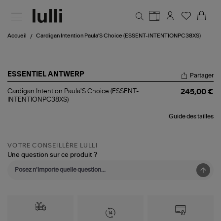
Aller au contenu principal
Accueil
Cardigan Intention Paula'S Choice (ESSENT-INTENTIONPC38XS)
ESSENTIEL ANTWERP
Partager
Cardigan
Cardigan Intention Paula'S Choice (ESSENT-
245,00 €
Intention
INTENTIONPC38XS)
Paula'S
Choice
Guide des tailles
(ESSENT-
INTENTIONPC38XS)
VOTRE CONSEILLÈRE LULLI
Une question sur ce produit ?