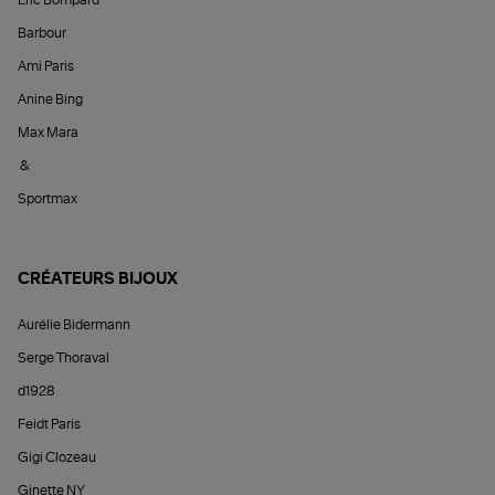
Éric Bompard
Barbour
Ami Paris
Anine Bing
Max Mara
&
Sportmax
CRÉATEURS BIJOUX
Aurélie Bidermann
Serge Thoraval
d1928
Feidt Paris
Gigi Clozeau
Ginette NY