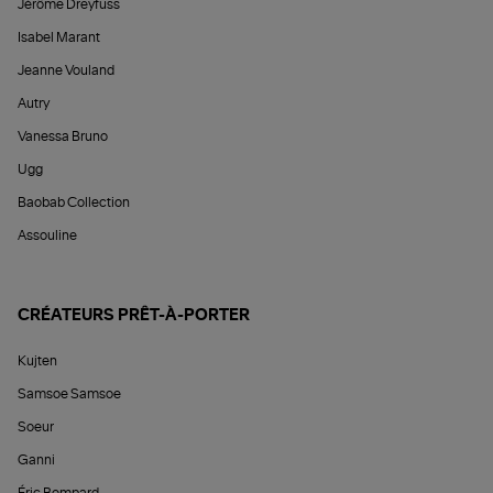
Jérôme Dreyfuss
Isabel Marant
Jeanne Vouland
Autry
Vanessa Bruno
Ugg
Baobab Collection
Assouline
CRÉATEURS PRÊT-À-PORTER
Kujten
Samsoe Samsoe
Soeur
Ganni