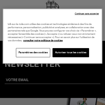
Continuer sans accepter
LIVRAISON GRATUITE
à partir de 150 € d'achat*
lulli-sur-la-toile.com utilise des cookies et technologies similaires à des fins de
performance, personnalisation, publicité et analyses, en collaboration avec des
partenaires tels que Google. Vous pouvez configurer vos choix via « Paramétrer »,
accepter l’ensemble des cookies (« J’accepte ») ou refuser ceux non strictement
nécessaires (« Continuer sans accepter »). Pour en savoir plus sur l’utilisation de
vos données,
consulter notre politique de cookies
Paramètres des cookies
Autoriser tous les cookies
20 € EN VOUS INSCRIVANT À LA
NEWSLETTER