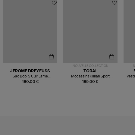
NOUVELLE COLLECTION
N
JEROME DREYFUSS
TORAL
Sac Bobi S Cuir Lamé
Mocassins Killian Sport
Veste
Champagne
Mousse
480,00 €
189,00 €