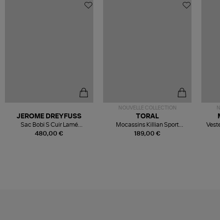
NOUVELLE COLLECTION
N
JEROME DREYFUSS
TORAL
Sac Bobi S Cuir Lamé
Mocassins Killian Sport
Veste
Champagne
Mousse
480,00 €
189,00 €