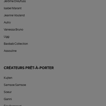
Jérôme Dreyfuss
Isabel Marant
Jeanne Vouland
Autry
Vanessa Bruno
Ugg
Baobab Collection
Assouline
CRÉATEURS PRÊT-À-PORTER
Kujten
Samsoe Samsoe
Soeur
Ganni