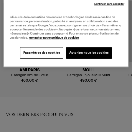
Continuer sans accepter
MADE IN EUROPE
lulli-sur-la-toile.com utilise des cookies et technologies similaires à des fins de
performance, personnalisation, publicité et analyses, en collaboration avec des
partenaires tels que Google. Vous pouvez configurer vos choix via « Paramétrer »,
accepter l’ensemble des cookies (« J’accepte ») ou refuser ceux non strictement
nécessaires (« Continuer sans accepter »). Pour en savoir plus sur l’utilisation de
vos données,
consulter notre politique de cookies
Paramètres des cookies
Autoriser tous les cookies
AMI PARIS
MOLLI
Cardigan Ami de Cœur
Cardigan Enjoue Milk Multi
Ca
Champagne
Gris
460,00 €
490,00 €
VOS DERNIERS PRODUITS VUS