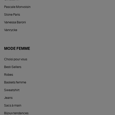
Pascale Monvoisin
Stone Paris
Vanessa Baroni
Vanrycke
MODE FEMME
Choisi pour vous
Best-Sellers
Robes
Baskets femme
Sweatshirt
Jeans
Sacs à main
Bijoux tendances