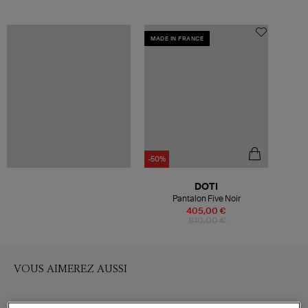
MADE IN FRANCE
-50%
DOTI
Pantalon Five Noir
405,00 €
810,00 €
VOUS AIMEREZ AUSSI