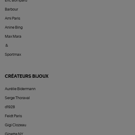
Éric Bompard
Barbour
Ami Paris
Anine Bing
Max Mara
&
Sportmax
CRÉATEURS BIJOUX
Aurélie Bidermann
Serge Thoraval
d1928
Feidt Paris
Gigi Clozeau
Ginette NY