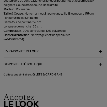
bouton doré au centre. Manches longues bouffantes et resserrées aux
poignets. Coupe droite courte. Base droite.
Made in :
Roumanie.
Taille & Coupe :
Notre mannequin porte une taille 1S et mesure 175 cm.
Longueur (taille 1S) : 40 cm.
Demi-tour de poitrine : 52 cm.
Longueur de manche : 66 cm.
Composition :
90% laine vierge, 10% polyamide.
Conseil d'entretien :
Nettoyage chez un spécialiste.
(ref-107678014)
LIVRAISON ET RETOUR
DISPONIBILITÉ BOUTIQUE
GILETS & CARDIGANS
Collections similaires :
Adoptez
LE LOOK