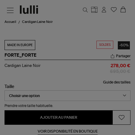
Aller au contenu principal
Accueil
Cardigan Laine Noir
SOLDES
-60%
MADE IN EUROPE
FORTE_FORTE
Partager
Cardigan
Cardigan Laine Noir
278,00 €
Laine
695,00 €
Noir
Guide des tailles
Taille
Prendre votre taille habituelle.
AJOUTER AU PANIER
VOIR DISPONIBILITÉ EN BOUTIQUE