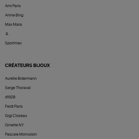
Ami Paris
Anine Bing
Max Mara
&
Sportmax
CRÉATEURS BIJOUX
Aurélie Bidermann
Serge Thoraval
d1928
Feidt Paris
Gigi Clozeau
Ginette NY
Pascale Monvoisin