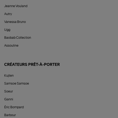
Jeanne Vouland
Autry
Vanessa Bruno
Ugg
Baobab Collection
Assouline
CRÉATEURS PRÊT-À-PORTER
Kujten
Samsoe Samsoe
Soeur
Ganni
Éric Bompard
Barbour