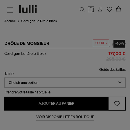
Aller au contenu principal
Accueil
Cardigan Le Drôle Black
SOLDES
-40%
DRÔLE DE MONSIEUR
Partager
Cardigan
Cardigan Le Drôle Black
177,00 €
Le
295,00 €
Drôle
Black
Guide des tailles
Taille
Prendre votre taille habituelle.
AJOUTER AU PANIER
VOIR DISPONIBILITÉ EN BOUTIQUE