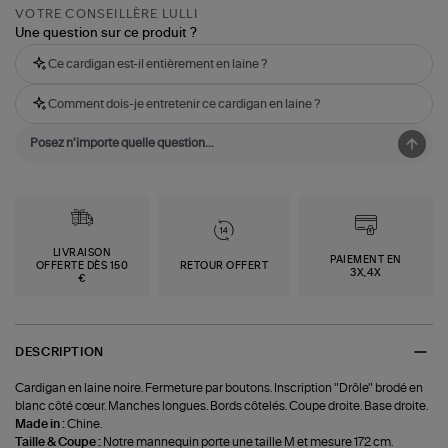
VOTRE CONSEILLÈRE LULLI
Une question sur ce produit ?
Ce cardigan est-il entièrement en laine ?
Comment dois-je entretenir ce cardigan en laine ?
LIVRAISON
PAIEMENT EN
OFFERTE DÈS 150
RETOUR OFFERT
3X,4X
€
DESCRIPTION
Cardigan en laine noire. Fermeture par boutons. Inscription "Drôle" brodé en
blanc côté cœur. Manches longues. Bords côtelés. Coupe droite. Base droite.
Made in :
Chine.
Taille & Coupe :
Notre mannequin porte une taille M et mesure 172 cm.