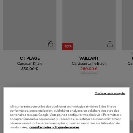
-60%
N
CT PLAGE
VAILLANT
Cardigan Khaki
Cardigan Laine Black
Car
350,00 €
260,00 €
650,00 €
Continuer sans accepter
VOS DERNIERS PRODUITS VUS
lulli-sur-la-toile.com utilise des cookies et technologies similaires à des fins de
performance, personnalisation, publicité et analyses, en collaboration avec des
partenaires tels que Google. Vous pouvez configurer vos choix via « Paramétrer »,
accepter l’ensemble des cookies (« J’accepte ») ou refuser ceux non strictement
nécessaires (« Continuer sans accepter »). Pour en savoir plus sur l’utilisation de
vos données,
consulter notre politique de cookies