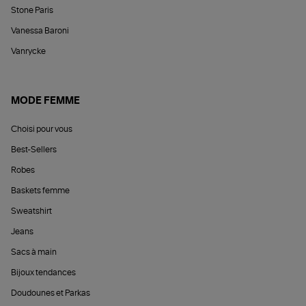
Stone Paris
Vanessa Baroni
Vanrycke
MODE FEMME
Choisi pour vous
Best-Sellers
Robes
Baskets femme
Sweatshirt
Jeans
Sacs à main
Bijoux tendances
Doudounes et Parkas