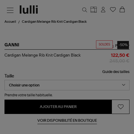
Aller au contenu principal
Accueil
Cardigan Melange Rib Knit Cardigan Black
SOLDES
-50%
GANNI
Partager
Cardigan
Cardigan Melange Rib Knit Cardigan Black
122,50 €
Melange
245,00 €
Rib
Knit
Guide des tailles
Cardigan
Taille
Black
Prendre votre taille habituelle.
AJOUTER AU PANIER
VOIR DISPONIBILITÉ EN BOUTIQUE