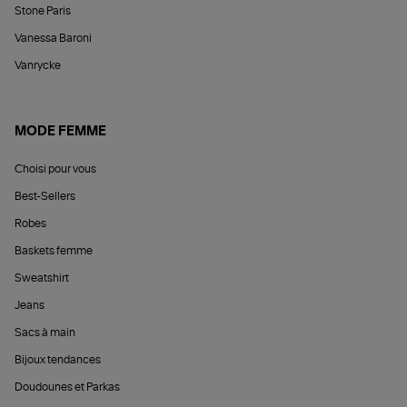
Stone Paris
Vanessa Baroni
Vanrycke
MODE FEMME
Choisi pour vous
Best-Sellers
Robes
Baskets femme
Sweatshirt
Jeans
Sacs à main
Bijoux tendances
Doudounes et Parkas