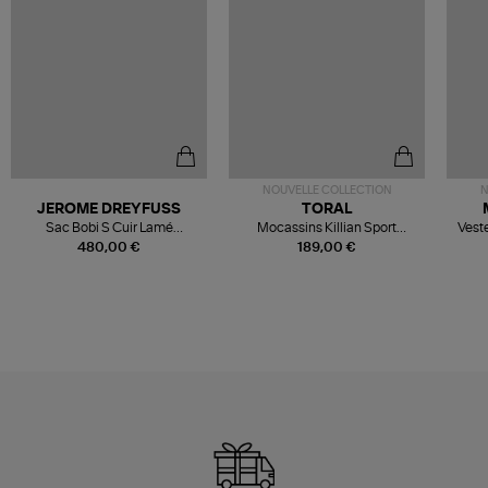
NOUVELLE COLLECTION
N
JEROME DREYFUSS
TORAL
Sac Bobi S Cuir Lamé
Mocassins Killian Sport
Veste
Champagne
Mousse
480,00 €
189,00 €