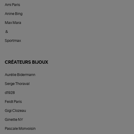
Ami Paris
Anine Bing
Max Mara
&
Sportmax
CRÉATEURS BIJOUX
Aurélie Bidermann
Serge Thoraval
d1928
Feidt Paris
Gigi Clozeau
Ginette NY
Pascale Monvoisin