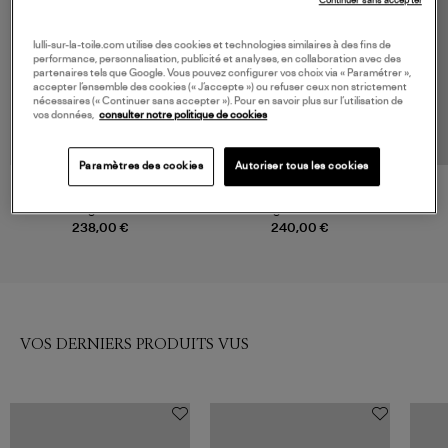
Continuer sans accepter
lulli-sur-la-toile.com utilise des cookies et technologies similaires à des fins de
performance, personnalisation, publicité et analyses, en collaboration avec des
partenaires tels que Google. Vous pouvez configurer vos choix via « Paramétrer »,
accepter l’ensemble des cookies (« J’accepte ») ou refuser ceux non strictement
nécessaires (« Continuer sans accepter »). Pour en savoir plus sur l’utilisation de
vos données,
consulter notre politique de cookies
Paramètres des cookies
Autoriser tous les cookies
CT PLAGE
VANESSA BRUNO
Cardigan Black
Cardigan Douve Noir
238,00 €
240,00 €
VOS DERNIERS PRODUITS VUS