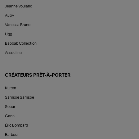
Jeanne Vouland
Autry
Vanessa Bruno
Ugg
Baobab Collection
Assouline
CRÉATEURS PRÊT-À-PORTER
Kujten
Samsoe Samsoe
Soeur
Ganni
Éric Bompard
Barbour