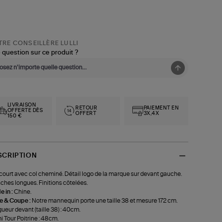
RE CONSEILLÈRE LULLI
 question sur ce produit ?
LIVRAISON
RETOUR
PAIEMENT EN
OFFERTE DÈS
OFFERT
3X,4X
150 €
SCRIPTION
court avec col cheminé. Détail logo de la marque sur devant gauche.
hes longues. Finitions côtelées.
 in :
Chine.
le & Coupe :
Notre mannequin porte une taille 38 et mesure 172 cm.
ueur devant (taille 38) : 40cm.
 Tour Poitrine : 48cm.