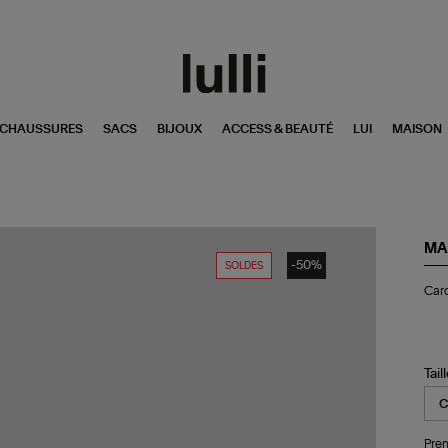
CHAUSSURES
SACS
BIJOUX
ACCESS & BEAUTÉ
LUI
MAISON
MA
-50%
SOLDES
Car
Card
Ox
Gri
Tail
Pren