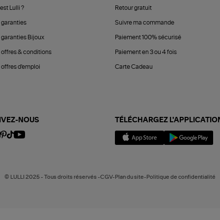
est Lulli ?
Retour gratuit
 garanties
Suivre ma commande
 garanties Bijoux
Paiement 100% sécurisé
 offres & conditions
Paiement en 3 ou 4 fois
offres d'emploi
Carte Cadeau
IVEZ-NOUS
TÉLÉCHARGEZ L'APPLICATIO
© LULLI 2025 - Tous droits réservés -CGV-Plan du site-Politique de confidentialité