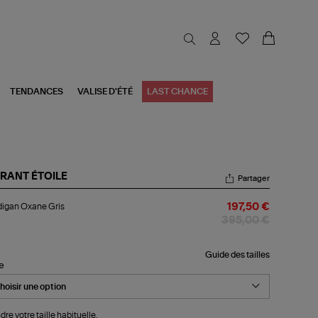
TENDANCES
VALISE D'ÉTÉ
LAST CHANCE
RANT ÉTOILE
Partager
digan
igan Oxane Gris
197,50 €
ane
s
395,00 €
Guide des tailles
le
dre votre taille habituelle.