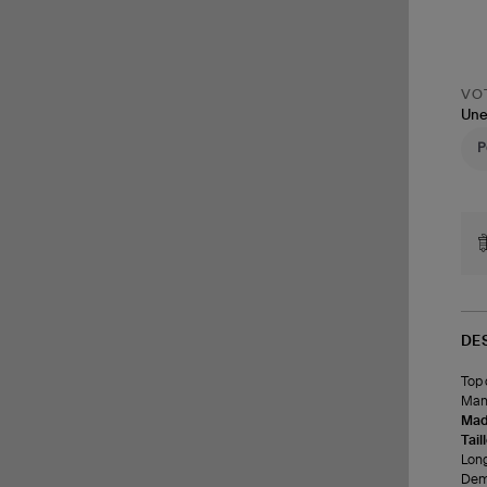
VOT
Une
DE
Top 
Manc
Made
Tail
Long
Demi