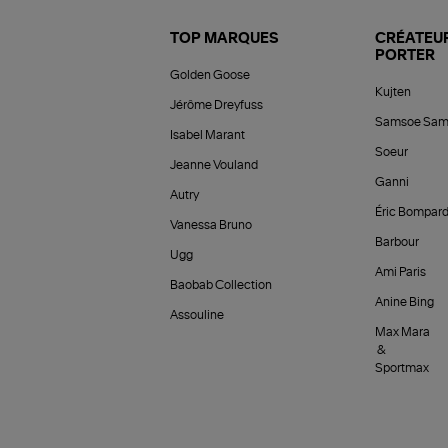
TOP MARQUES
CRÉATEUR
PORTER
Golden Goose
Kujten
Jérôme Dreyfuss
Samsoe Sam
Isabel Marant
Soeur
Jeanne Vouland
Ganni
Autry
Éric Bompar
Vanessa Bruno
Barbour
Ugg
Ami Paris
Baobab Collection
Anine Bing
Assouline
Max Mara
&
Sportmax