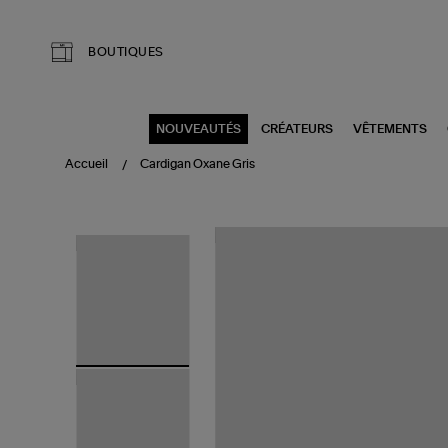
Aller au contenu principal
BOUTIQUES
NOUVEAUTÉS
CRÉATEURS
VÊTEMENTS
Accueil
Cardigan Oxane Gris