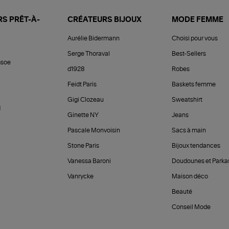
S PRÊT-À-
CRÉATEURS BIJOUX
MODE FEMME
Aurélie Bidermann
Choisi pour vous
Serge Thoraval
Best-Sellers
soe
d1928
Robes
Feidt Paris
Baskets femme
Gigi Clozeau
Sweatshirt
d
Ginette NY
Jeans
Pascale Monvoisin
Sacs à main
Stone Paris
Bijoux tendances
Vanessa Baroni
Doudounes et Parka
Vanrycke
Maison déco
Beauté
Conseil Mode