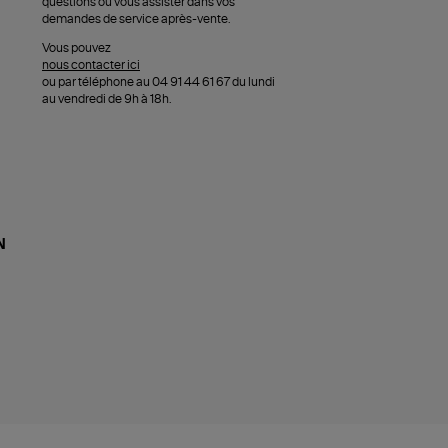
questions ou vous assister dans vos
demandes de service après-vente.
Vous pouvez
nous contacter ici
ou par téléphone au 04 91 44 61 67 du lundi
au vendredi de 9h à 18h.
N