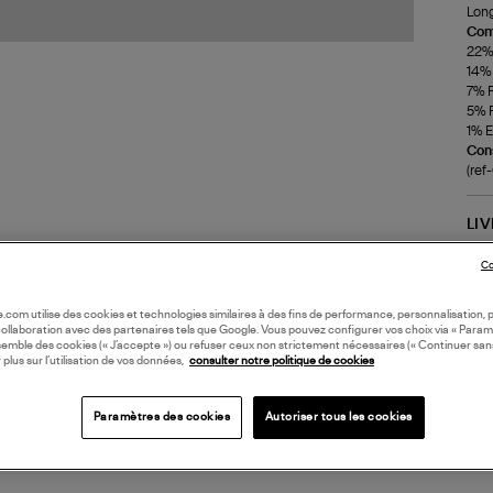
Long
Com
22% 
14% 
7% 
5% P
1% E
Cons
(re
LI
Co
DI
oile.com utilise des cookies et technologies similaires à des fins de performance, personnalisation, p
collaboration avec des partenaires tels que Google. Vous pouvez configurer vos choix via « Param
Coll
semble des cookies (« J’accepte ») ou refuser ceux non strictement nécessaires (« Continuer san
 plus sur l’utilisation de vos données,
consulter notre politique de cookies
Paramètres des cookies
Autoriser tous les cookies