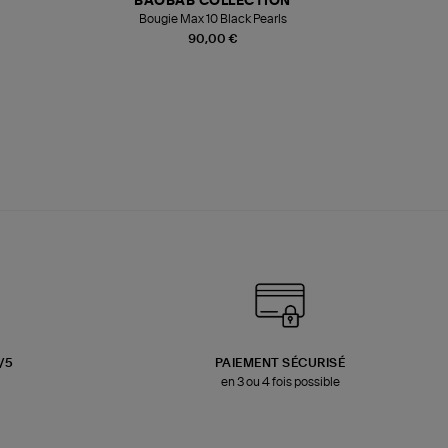
BAOBAB COLLECTION
Bougie Max 10 Black Pearls
Paréo Fou
90,00 €
3/5
PAIEMENT SÉCURISÉ
en 3 ou 4 fois possible