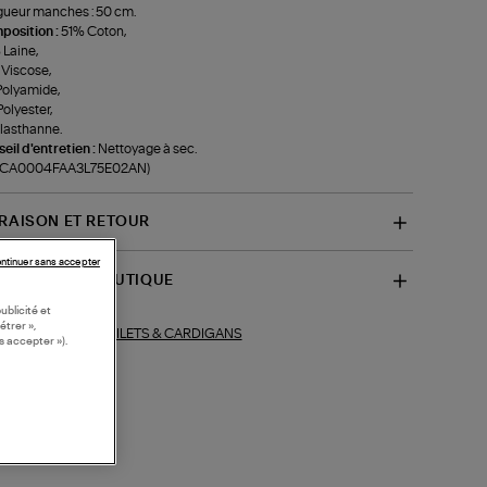
ueur manches : 50 cm.
position :
51% Coton,
Laine,
Viscose,
Polyamide,
olyester,
lasthanne.
eil d'entretien :
Nettoyage à sec.
f-CA0004FAA3L75E02AN)
VRAISON ET RETOUR
ntinuer sans accepter
SPONIBILITÉ BOUTIQUE
ublicité et
étrer »,
GILETS & CARDIGANS
ections similaires :
s accepter »).