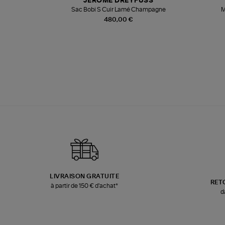
T
JEROME DREYFUSS
k
Sac Bobi S Cuir Lamé Champagne
M
480,00 €
LIVRAISON GRATUITE
RET
à partir de 150 € d'achat*
d