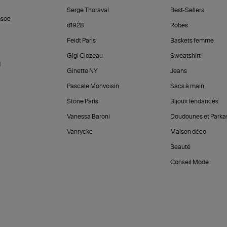
Serge Thoraval
Best-Sellers
soe
d1928
Robes
Feidt Paris
Baskets femme
Gigi Clozeau
Sweatshirt
d
Ginette NY
Jeans
Pascale Monvoisin
Sacs à main
Stone Paris
Bijoux tendances
Vanessa Baroni
Doudounes et Parka
Vanrycke
Maison déco
Beauté
Conseil Mode