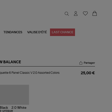
TENDANCES
VALISE D'ÉTÉ
LAST CHANCE
W BALANCE
Partager
squette
uette 6 Panel Classic V 2.0 Assorted Colors
25,00 €
el
ssic
sorted
ors
le
unique