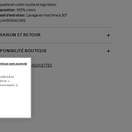
uette en coton rouille et logo blanc.
position :
100% coton.
eil d'entretien :
Lavage en machine à 30°.
f-LAH51004CNN)
VRAISON ET RETOUR
SPONIBILITÉ BOUTIQUE
ntinuer sans accepter
CASQUETTES
ections similaires :
ublicité et
étrer »,
s accepter »).