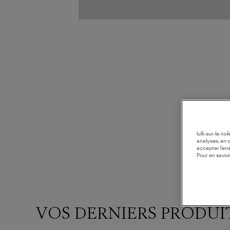
lulli-sur-la-t
analyses, en 
accepter l’en
Pour en savoir
VOS DERNIERS PRODUI