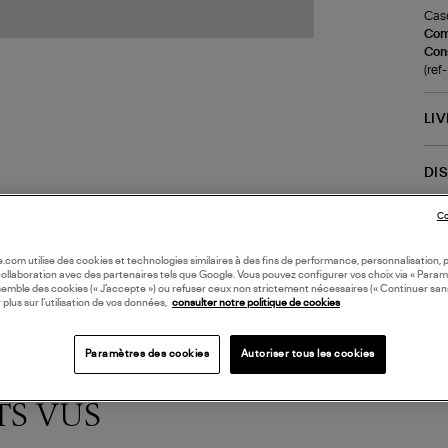
Casq
Com
Cons
(re
LI
DI
Co
Coll
oile.com utilise des cookies et technologies similaires à des fins de performance, personnalisation, p
collaboration avec des partenaires tels que Google. Vous pouvez configurer vos choix via « Param
semble des cookies (« J’accepte ») ou refuser ceux non strictement nécessaires (« Continuer san
 plus sur l’utilisation de vos données,
consulter notre politique de cookies
Paramètres des cookies
Autoriser tous les cookies
TS VUS