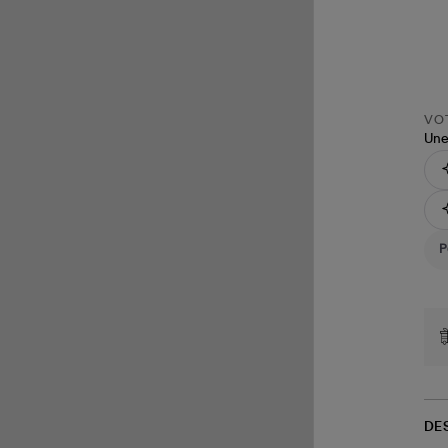
VOT
Une
DE