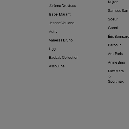
Kujten
Jérôme Dreyfuss
Samsoe Sam
Isabel Marant
Soeur
Jeanne Vouland
Ganni
Autry
Éric Bompar
Vanessa Bruno
Barbour
Ugg
Ami Paris
Baobab Collection
Anine Bing
Assouline
Max Mara
&
Sportmax