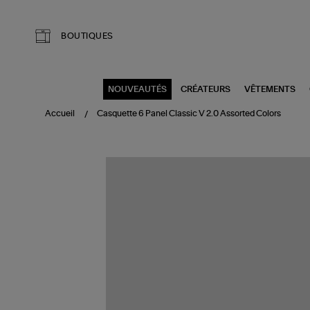
Aller au contenu principal
BOUTIQUES
NOUVEAUTÉS
CRÉATEURS
VÊTEMENTS
Accueil
Casquette 6 Panel Classic V 2.0 Assorted Colors