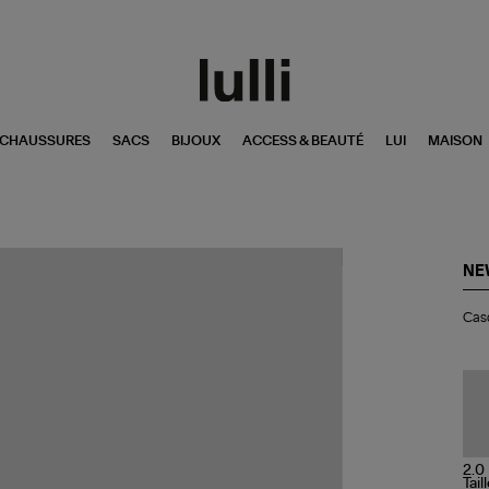
CHAUSSURES
SACS
BIJOUX
ACCESS & BEAUTÉ
LUI
MAISON
NE
Ca
Casq
6
Pan
Cla
V
2.0
As
Col
Tail