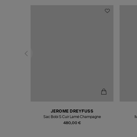
N
JEROME DREYFUSS
te
Sac Bobi S Cuir Lamé Champagne
M
480,00 €