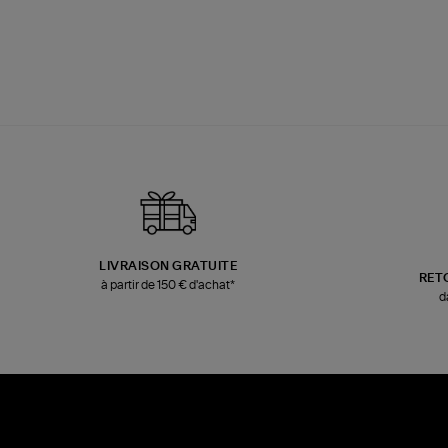
LIVRAISON GRATUITE
RET
à partir de 150 € d'achat*
d