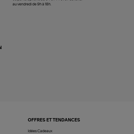
au vendredi de 9h à 18h.
N
OFFRES ET TENDANCES
Idées Cadeaux