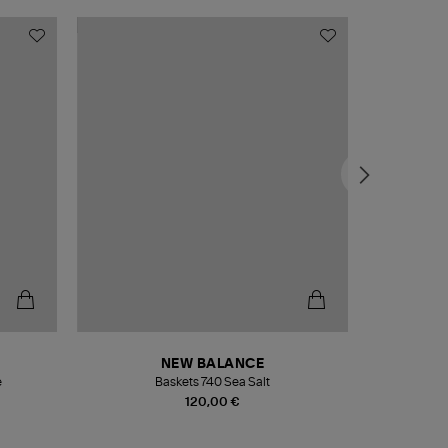
NEW BALANCE
e
Baskets 740 Sea Salt
Veste
120,00 €