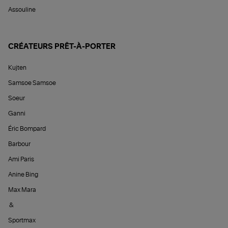
Assouline
CRÉATEURS PRÊT-À-PORTER
Kujten
Samsoe Samsoe
Soeur
Ganni
Éric Bompard
Barbour
Ami Paris
Anine Bing
Max Mara
&
Sportmax