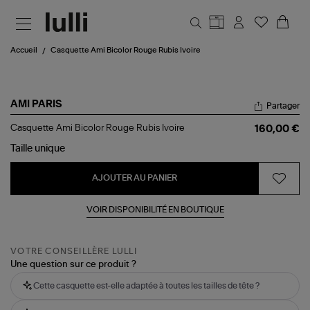
Aller au contenu principal
Accueil
Casquette Ami Bicolor Rouge Rubis Ivoire
AMI PARIS
Partager
Casquette
Casquette Ami Bicolor Rouge Rubis Ivoire
160,00 €
Ami
Bicolor
Taille
unique
Rouge
Rubis
AJOUTER AU PANIER
Ivoire
VOIR DISPONIBILITÉ EN BOUTIQUE
VOTRE CONSEILLÈRE LULLI
Une question sur ce produit ?
Cette casquette est-elle adaptée à toutes les tailles de tête ?