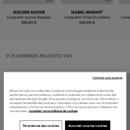
GOLDEN GOOSE
ISABEL MARANT
Casquette Journey Baseball
Casquette Tomas Ecru Black
Casqu
Ecru
195,00 €
150,00 €
VOS DERNIERS PRODUITS VUS
Continuer sans accepter
lulli-sur-la-toile.com utilise des cookies et technologies similaires à des fins de
performance, personnalisation, publicité et analyses, en collaboration avec des
partenaires tels que Google. Vous pouvez configurer vos choix via « Paramétrer »,
accepter l’ensemble des cookies (« J’accepte ») ou refuser ceux non strictement
nécessaires (« Continuer sans accepter »). Pour en savoir plus sur l’utilisation de
vos données,
consulter notre politique de cookies
Paramètres des cookies
Autoriser tous les cookies