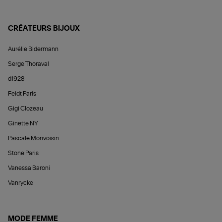
CRÉATEURS BIJOUX
Aurélie Bidermann
Serge Thoraval
d1928
Feidt Paris
Gigi Clozeau
Ginette NY
Pascale Monvoisin
Stone Paris
Vanessa Baroni
Vanrycke
MODE FEMME