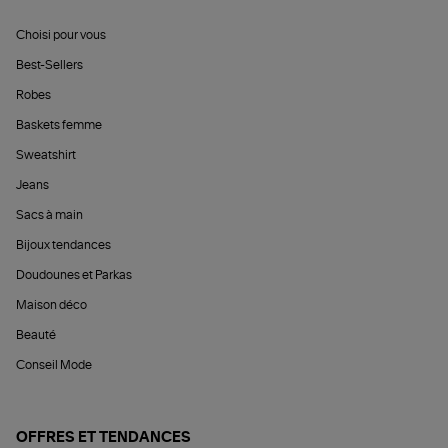
Choisi pour vous
Best-Sellers
Robes
Baskets femme
Sweatshirt
Jeans
Sacs à main
Bijoux tendances
Doudounes et Parkas
Maison déco
Beauté
Conseil Mode
OFFRES ET TENDANCES