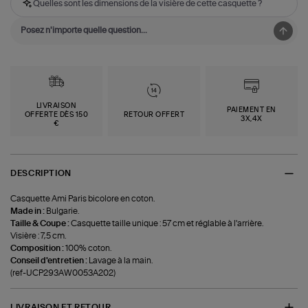
Quelles sont les dimensions de la visière de cette casquette ?
LIVRAISON
PAIEMENT EN
OFFERTE DÈS 150
RETOUR OFFERT
3X,4X
€
DESCRIPTION
Casquette Ami Paris bicolore en coton.
Made in :
Bulgarie.
Taille & Coupe :
Casquette taille unique : 57 cm et réglable à l'arrière.
Visière : 7,5 cm.
Composition :
100% coton.
Conseil d'entretien :
Lavage à la main.
(ref-UCP293AW0053A202)
LIVRAISON ET RETOUR