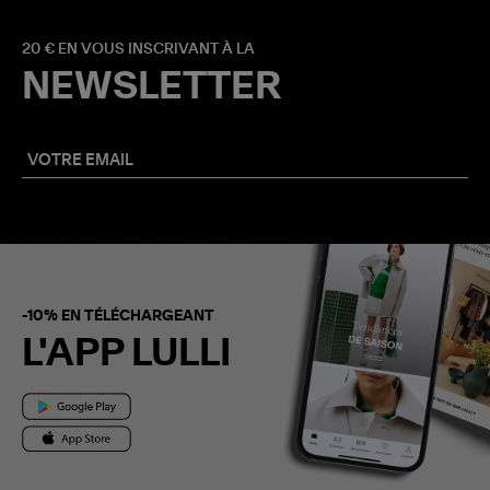
20 € EN VOUS INSCRIVANT À LA
NEWSLETTER
-10% EN TÉLÉCHARGEANT
L'APP LULLI