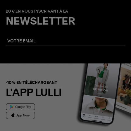
20 € EN VOUS INSCRIVANT À LA
NEWSLETTER
-10% EN TÉLÉCHARGEANT
L'APP LULLI