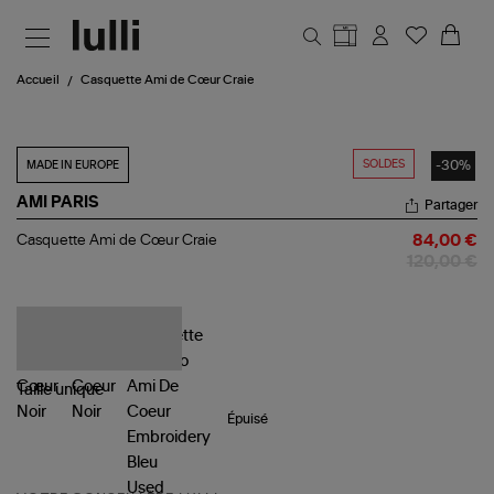
Aller au contenu principal
Accueil
Casquette Ami de Cœur Craie
SOLDES
-30%
MADE IN EUROPE
AMI PARIS
Partager
Casquette
Casquette Ami de Cœur Craie
84,00 €
Ami
120,00 €
de
Cœur
Craie
Taille
unique
Épuisé