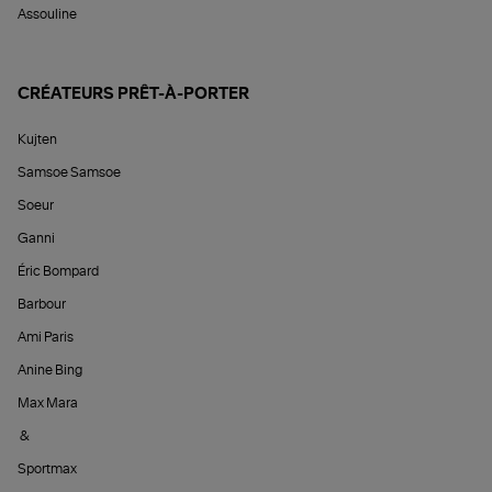
Assouline
CRÉATEURS PRÊT-À-PORTER
Kujten
Samsoe Samsoe
Soeur
Ganni
Éric Bompard
Barbour
Ami Paris
Anine Bing
Max Mara
&
Sportmax