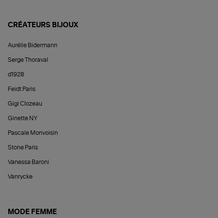
CRÉATEURS BIJOUX
Aurélie Bidermann
Serge Thoraval
d1928
Feidt Paris
Gigi Clozeau
Ginette NY
Pascale Monvoisin
Stone Paris
Vanessa Baroni
Vanrycke
MODE FEMME