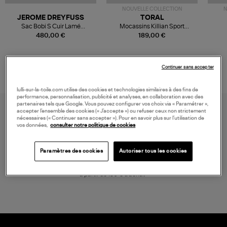
NOUVELLE COLLECTION
N
JEROME DREYFUSS
TORAL
Sac Bobi S Cuir Lamé
Mocassins Killian Sport
Champagne
Mousse
480,00 €
189,00 €
Continuer sans accepter
lulli-sur-la-toile.com utilise des cookies et technologies similaires à des fins de
performance, personnalisation, publicité et analyses, en collaboration avec des
partenaires tels que Google. Vous pouvez configurer vos choix via « Paramétrer »,
accepter l’ensemble des cookies (« J’accepte ») ou refuser ceux non strictement
nécessaires (« Continuer sans accepter »). Pour en savoir plus sur l’utilisation de
vos données,
consulter notre politique de cookies
Paramètres des cookies
Autoriser tous les cookies
LIVRAISON GRATUITE
à partir de 150 € d'achat*