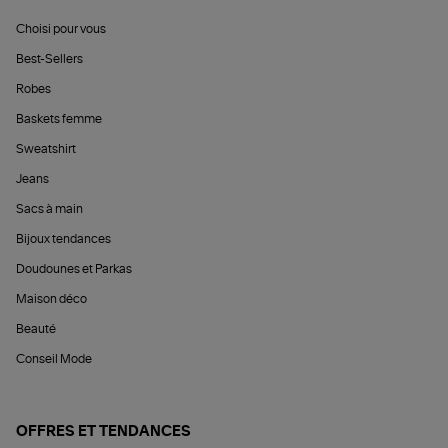
Choisi pour vous
Best-Sellers
Robes
Baskets femme
Sweatshirt
Jeans
Sacs à main
Bijoux tendances
Doudounes et Parkas
Maison déco
Beauté
Conseil Mode
OFFRES ET TENDANCES