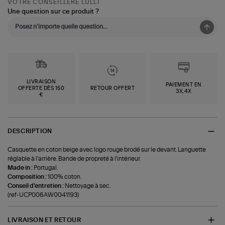
VOTRE CONSEILLÈRE LULLI
Une question sur ce produit ?
LIVRAISON
PAIEMENT EN
OFFERTE DÈS 150
RETOUR OFFERT
3X,4X
€
DESCRIPTION
Casquette en coton beige avec logo rouge brodé sur le devant. Languette
réglable à l'arrière. Bande de propreté à l'intérieur.
Made in :
Portugal.
Composition :
100% coton.
Conseil d'entretien :
Nettoyage à sec.
(ref-UCP006AW0041193)
LIVRAISON ET RETOUR