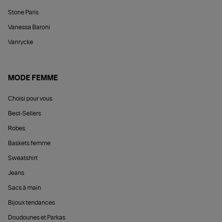
Stone Paris
Vanessa Baroni
Vanrycke
MODE FEMME
Choisi pour vous
Best-Sellers
Robes
Baskets femme
Sweatshirt
Jeans
Sacs à main
Bijoux tendances
Doudounes et Parkas