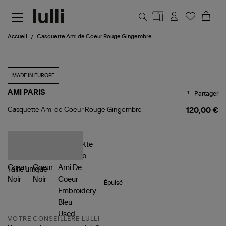
Aller au contenu principal
Accueil
Casquette Ami de Coeur Rouge Gingembre
MADE IN EUROPE
AMI PARIS
Partager
Casquette
Casquette Ami de Coeur Rouge Gingembre
120,00 €
Ami
de
Coeur
Rouge
Gingembre
Taille
unique
Épuisé
VOTRE CONSEILLÈRE LULLI