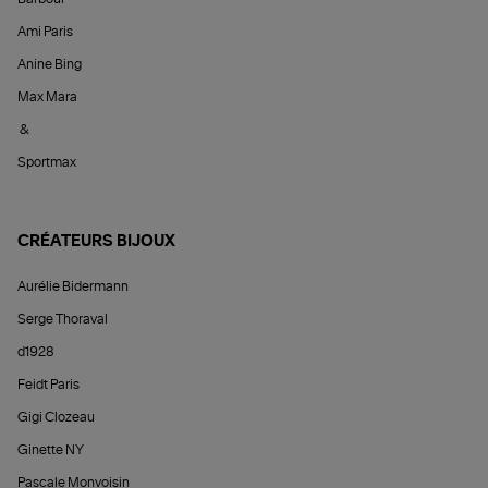
Ami Paris
Anine Bing
Max Mara
&
Sportmax
CRÉATEURS BIJOUX
Aurélie Bidermann
Serge Thoraval
d1928
Feidt Paris
Gigi Clozeau
Ginette NY
Pascale Monvoisin