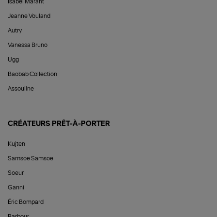
Isabel Marant
Jeanne Vouland
Autry
Vanessa Bruno
Ugg
Baobab Collection
Assouline
CRÉATEURS PRÊT-À-PORTER
Kujten
Samsoe Samsoe
Soeur
Ganni
Éric Bompard
Barbour