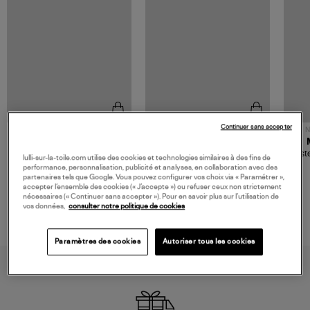
Continuer sans accepter
NOUVELLE COLLECTION
N
JEROME DREYFUSS
TORAL
Sac Bobi S Cuir Lamé
Mocassins Killian Sport
Veste
lulli-sur-la-toile.com utilise des cookies et technologies similaires à des fins de
Champagne
Mousse
480,00 €
189,00 €
performance, personnalisation, publicité et analyses, en collaboration avec des
partenaires tels que Google. Vous pouvez configurer vos choix via « Paramétrer »,
accepter l’ensemble des cookies (« J’accepte ») ou refuser ceux non strictement
nécessaires (« Continuer sans accepter »). Pour en savoir plus sur l’utilisation de
vos données,
consulter notre politique de cookies
Paramètres des cookies
Autoriser tous les cookies