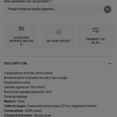
Une question sur ce produit ?
LIVRAISON
PAIEMENT EN
OFFERTE DÈS 150
RETOUR OFFERT
3X,4X
€
DESCRIPTION
Casquette en twill de coton coloré.
Broderie point chaînette Ami de Coeur rouge
Doublure en coton
Oeillets signature "Ami Paris"
Boucle de réglage signature "ami"
Patte de réglage
Made in :
Italie.
Taille & Coupe :
Casquette taille unique, 57 cm, réglable à l'arrière
Composition :
100% coton.
Conseil d'entretien :
Ne pas laver