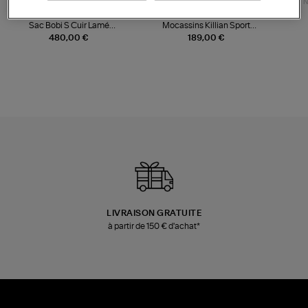
NOUVELLE COLLECTION
N
JEROME DREYFUSS
TORAL
Sac Bobi S Cuir Lamé
Mocassins Killian Sport
Champagne
Mousse
480,00 €
189,00 €
LIVRAISON GRATUITE
à partir de 150 € d'achat*