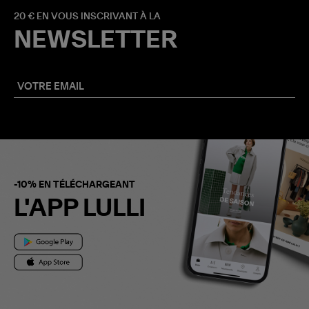
20 € EN VOUS INSCRIVANT À LA
NEWSLETTER
-10% EN TÉLÉCHARGEANT
L'APP LULLI