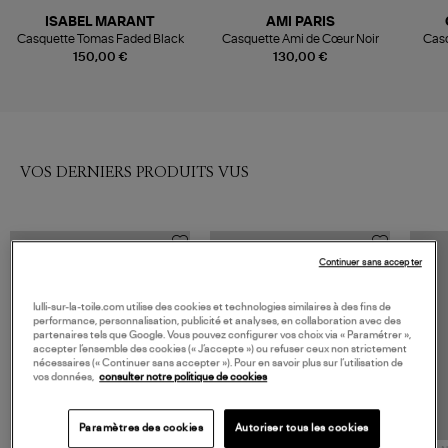
ISABEL MARANT
AMI PARIS
Casquette Tomas Faded Black
Casquette Ami de Cœur Noir
Casq
150,00 €
130,00 €
VOS DERNIERS PRODUITS VUS
Continuer sans accepter
lulli-sur-la-toile.com utilise des cookies et technologies similaires à des fins de
performance, personnalisation, publicité et analyses, en collaboration avec des
partenaires tels que Google. Vous pouvez configurer vos choix via « Paramétrer »,
accepter l’ensemble des cookies (« J’accepte ») ou refuser ceux non strictement
nécessaires (« Continuer sans accepter »). Pour en savoir plus sur l’utilisation de
vos données,
consulter notre politique de cookies
Paramètres des cookies
Autoriser tous les cookies