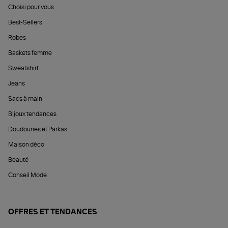
Choisi pour vous
Best-Sellers
Robes
Baskets femme
Sweatshirt
Jeans
Sacs à main
Bijoux tendances
Doudounes et Parkas
Maison déco
Beauté
Conseil Mode
OFFRES ET TENDANCES