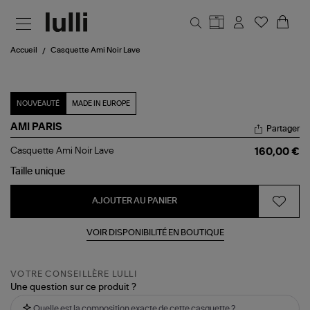
Aller au contenu principal
Accueil
Casquette Ami Noir Lave
NOUVEAUTÉ
MADE IN EUROPE
AMI PARIS
Partager
Casquette
Casquette Ami Noir Lave
160,00 €
Ami
Noir
Taille
unique
Lave
AJOUTER AU PANIER
VOIR DISPONIBILITÉ EN BOUTIQUE
VOTRE CONSEILLÈRE LULLI
Une question sur ce produit ?
Quelle est la composition exacte de cette casquette ?