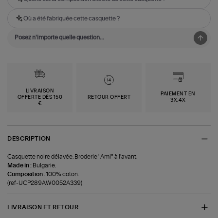
Où a été fabriquée cette casquette ?
LIVRAISON
PAIEMENT EN
OFFERTE DÈS 150
RETOUR OFFERT
3X,4X
€
DESCRIPTION
Casquette noire délavée. Broderie "Ami" à l'avant.
Made in :
Bulgarie.
Composition :
100% coton.
(ref-UCP289AW0052A339)
LIVRAISON ET RETOUR