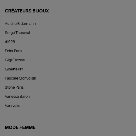
CRÉATEURS BIJOUX
Aurélie Bidermann
Serge Thoraval
d1928
Feidt Paris
Gigi Clozeau
Ginette NY
Pascale Monvoisin
Stone Paris
Vanessa Baroni
Vanrycke
MODE FEMME