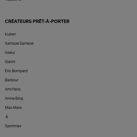
CRÉATEURS PRÊT-À-PORTER
Kujten
Samsoe Samsoe
Soeur
Ganni
Éric Bompard
Barbour
Ami Paris
Anine Bing
Max Mara
&
Sportmax