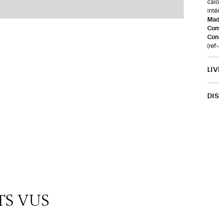
calo
inté
Made
Com
Cons
(re
LI
DI
TS VUS