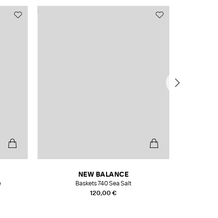
NEW BALANCE
e
Baskets 740 Sea Salt
Veste
120,00 €