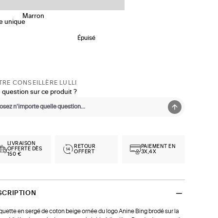
le
unique
Épuisé
RE CONSEILLÈRE LULLI
 question sur ce produit ?
LIVRAISON
RETOUR
PAIEMENT EN
OFFERTE DÈS
OFFERT
3X,4X
150 €
SCRIPTION
uette en sergé de coton beige ornée du logo Anine Bing brodé sur la