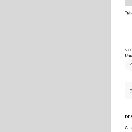
Tail
VOT
Une
DE
Casq