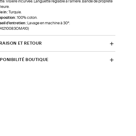
tte. Visière incurvée. Languette réglable à l'arrière. Bande de propreté
rieure.
 in :
Turquie.
position :
100% coton.
eil d'entretien :
Lavage en machine à 30°.
f-A1210083OMA10)
VRAISON ET RETOUR
SPONIBILITÉ BOUTIQUE