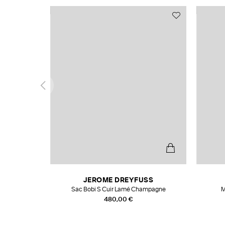
N
JEROME DREYFUSS
te
Sac Bobi S Cuir Lamé Champagne
M
480,00 €