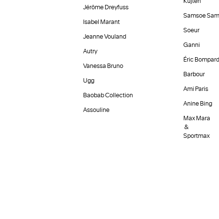
Kujten
Jérôme Dreyfuss
Samsoe Sam
Isabel Marant
Soeur
Jeanne Vouland
Ganni
Autry
Éric Bompar
Vanessa Bruno
Barbour
Ugg
Ami Paris
Baobab Collection
Anine Bing
Assouline
Max Mara
&
Sportmax