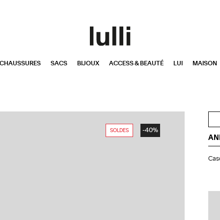
CHAUSSURES
SACS
BIJOUX
ACCESS & BEAUTÉ
LUI
MAISON
-40%
SOLDES
AN
Ca
Casq
Bas
Je
Ab