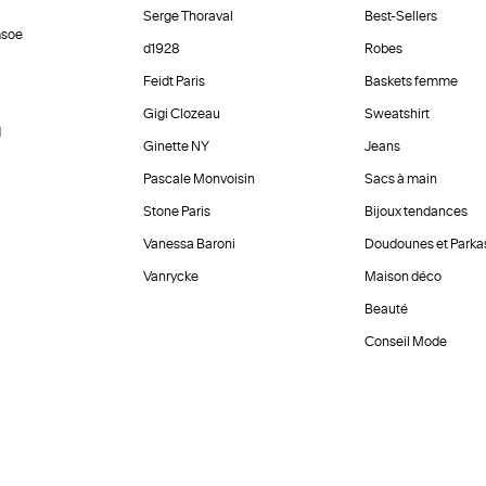
Serge Thoraval
Best-Sellers
soe
d1928
Robes
Feidt Paris
Baskets femme
Gigi Clozeau
Sweatshirt
d
Ginette NY
Jeans
Pascale Monvoisin
Sacs à main
Stone Paris
Bijoux tendances
Vanessa Baroni
Doudounes et Parka
Vanrycke
Maison déco
Beauté
Conseil Mode