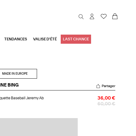
TENDANCES
VALISE D'ÉTÉ
LAST CHANCE
MADE IN EUROPE
INE BING
Partager
squette
uette Baseball Jeremy Ab
36,00 €
eball
remy
60,00 €