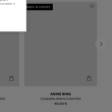
étrer »,
s accepter »).
MADE IN EUROPE
ANINE BING
Mist
Casquette Jeremy Coton Noir
60,00 €