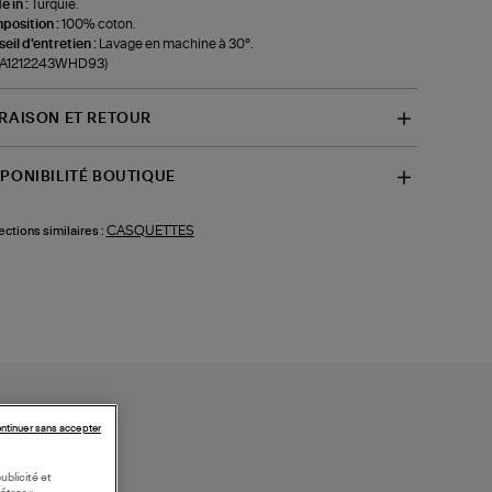
 in :
Turquie.
position :
100% coton.
eil d'entretien :
Lavage en machine à 30°.
f-A1212243WHD93)
VRAISON ET RETOUR
SPONIBILITÉ BOUTIQUE
CASQUETTES
ections similaires :
ntinuer sans accepter
ublicité et