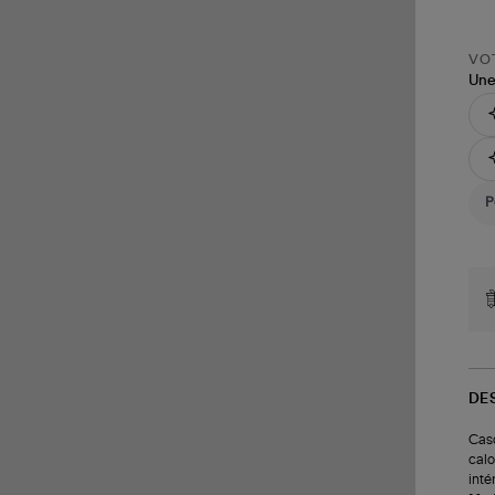
VOT
Une
DE
Casq
calo
inté