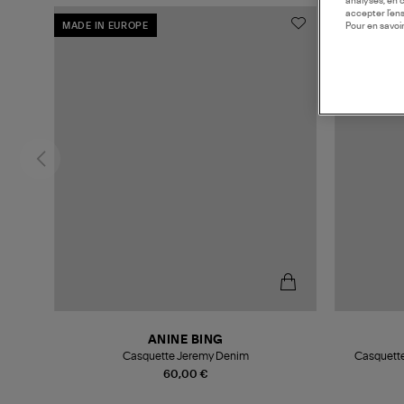
analyses, en 
accepter l’en
Pour en savoir
MADE IN EUROPE
ANINE BING
Casquette Jeremy Denim
Casquette
60,00 €