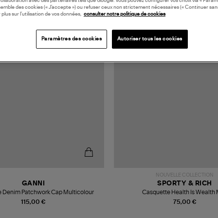
collaboration avec des partenaires tels que Google. Vous pouvez configurer vos choix via « Param
semble des cookies (« J’accepte ») ou refuser ceux non strictement nécessaires (« Continuer san
 plus sur l’utilisation de vos données,
consulter notre politique de cookies
Paramètres des cookies
Autoriser tous les cookies
NOUVELLE COLLECTION
GANNI
SPORTY & RICH
 Denim Patchwork Cap Multicolour
Casquette Health Is Wealth 
115,00 €
75,00 €