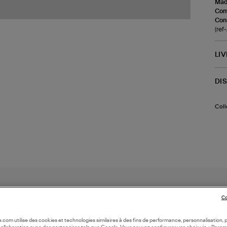
Made
Com
Cons
(re
LI
DI
Coll
Co
oile.com utilise des cookies et technologies similaires à des fins de performance, personnalisation, p