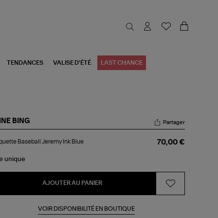
TENDANCES
VALISE D'ÉTÉ
LAST CHANCE
INE BING
Partager
squette
uette Baseball Jeremy Ink Blue
70,00 €
eball
remy
le
unique
e
AJOUTER AU PANIER
VOIR DISPONIBILITÉ EN BOUTIQUE