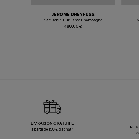
N
JEROME DREYFUSS
te
Sac Bobi S Cuir Lamé Champagne
M
480,00 €
LIVRAISON GRATUITE
RET
à partir de 150 € d'achat*
d