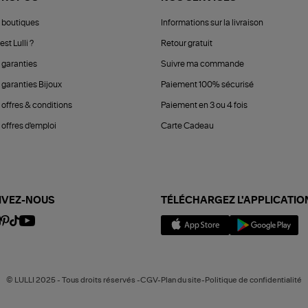
 boutiques
Informations sur la livraison
est Lulli ?
Retour gratuit
 garanties
Suivre ma commande
 garanties Bijoux
Paiement 100% sécurisé
 offres & conditions
Paiement en 3 ou 4 fois
offres d'emploi
Carte Cadeau
IVEZ-NOUS
TÉLÉCHARGEZ L'APPLICATIO
© LULLI 2025 - Tous droits réservés -CGV-Plan du site-Politique de confidentialité