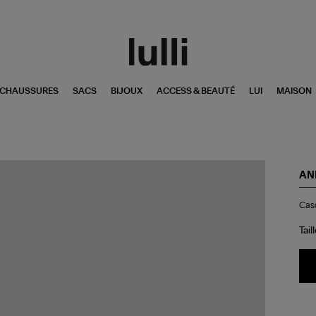
CHAUSSURES
SACS
BIJOUX
ACCESS & BEAUTÉ
LUI
MAISON
AN
Ca
Casq
Bas
Je
Ink
Tail
Blu