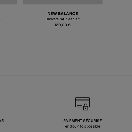
NEW BALANCE
e
Baskets 740 Sea Salt
Veste
120,00 €
3/5
PAIEMENT SÉCURISÉ
en 3 ou 4 fois possible