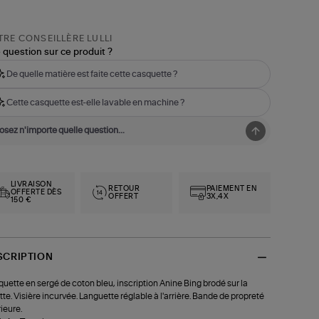
RE CONSEILLÈRE LULLI
 question sur ce produit ?
De quelle matière est faite cette casquette ?
Cette casquette est-elle lavable en machine ?
LIVRAISON
RETOUR
PAIEMENT EN
OFFERTE DÈS
OFFERT
3X,4X
150 €
SCRIPTION
uette en sergé de coton bleu, inscription Anine Bing brodé sur la
tte. Visière incurvée. Languette réglable à l'arrière. Bande de propreté
rieure.