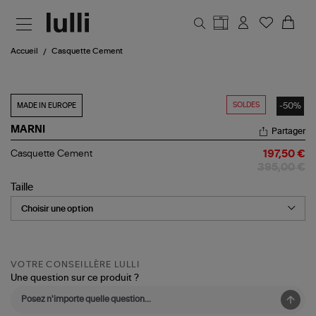
Aller au contenu principal
Accueil
Casquette Cement
SOLDES
-50%
MADE IN EUROPE
MARNI
Partager
Casquette
Casquette Cement
197,50 €
Cement
395,00 €
Taille
VOTRE CONSEILLÈRE LULLI
Une question sur ce produit ?