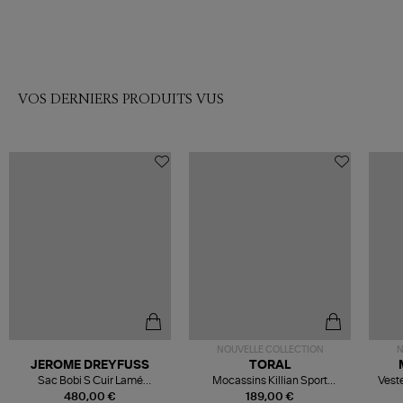
VOS DERNIERS PRODUITS VUS
NOUVELLE COLLECTION
N
JEROME DREYFUSS
TORAL
Sac Bobi S Cuir Lamé
Mocassins Killian Sport
Veste
Champagne
Mousse
480,00 €
189,00 €