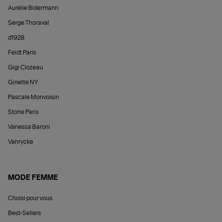
Aurélie Bidermann
Serge Thoraval
d1928
Feidt Paris
Gigi Clozeau
Ginette NY
Pascale Monvoisin
Stone Paris
Vanessa Baroni
Vanrycke
MODE FEMME
Choisi pour vous
Best-Sellers