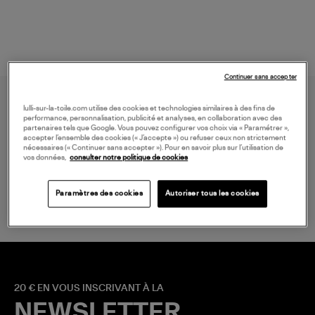
Continuer sans accepter
lulli-sur-la-toile.com utilise des cookies et technologies similaires à des fins de
performance, personnalisation, publicité et analyses, en collaboration avec des
partenaires tels que Google. Vous pouvez configurer vos choix via « Paramétrer »,
accepter l’ensemble des cookies (« J’accepte ») ou refuser ceux non strictement
nécessaires (« Continuer sans accepter »). Pour en savoir plus sur l’utilisation de
vos données,
consulter notre politique de cookies
LIVRAISON GRATUITE
à partir de 150 € d'achat*
Paramètres des cookies
Autoriser tous les cookies
20 € EN VOUS INSCRIVANT À LA
NEWSLETTER