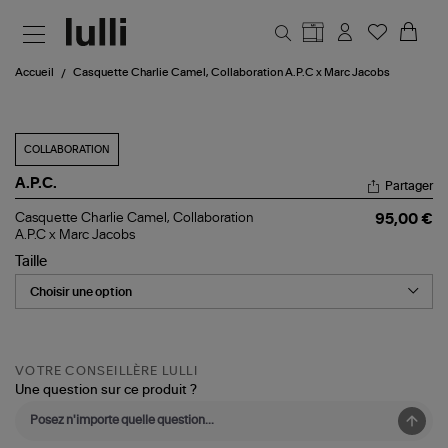
Aller au contenu principal
Accueil
Casquette Charlie Camel, Collaboration A.P.C x Marc Jacobs
COLLABORATION
A.P.C.
Partager
Casquette
Casquette Charlie Camel, Collaboration
95,00 €
Charlie
A.P.C x Marc Jacobs
Camel,
Taille
Collaboration
A.P.C
x
Marc
Jacobs
VOTRE CONSEILLÈRE LULLI
Une question sur ce produit ?