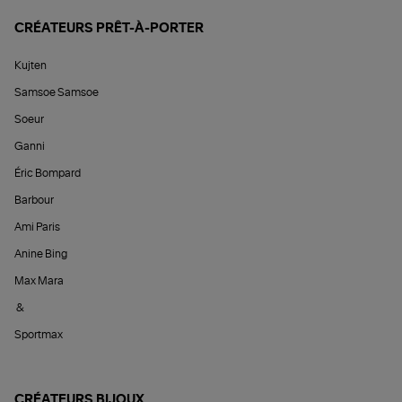
CRÉATEURS PRÊT-À-PORTER
Kujten
Samsoe Samsoe
Soeur
Ganni
Éric Bompard
Barbour
Ami Paris
Anine Bing
Max Mara
&
Sportmax
CRÉATEURS BIJOUX