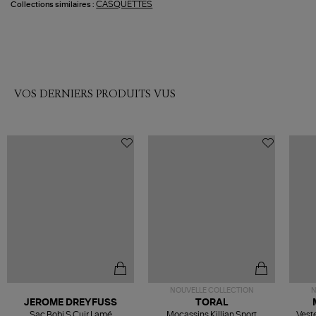
CASQUETTES
Collections similaires :
VOS DERNIERS PRODUITS VUS
NOUVELLE COLLECTION
N
JEROME DREYFUSS
TORAL
Sac Bobi S Cuir Lamé
Mocassins Killian Sport
Veste