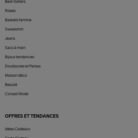
Best-Sellers
Robes
Baskets femme
Sweatshirt
Jeans
Sacs à main
Bijoux tendances
Doudounes et Parkas
Maison déco
Beauté
Conseil Mode
OFFRES ET TENDANCES
Idées Cadeaux