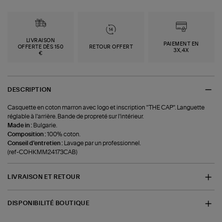
LIVRAISON
PAIEMENT EN
OFFERTE DÈS 150
RETOUR OFFERT
3X,4X
€
DESCRIPTION
Casquette en coton marron avec logo et inscription "THE CAP". Languette
réglable à l'arrière. Bande de propreté sur l'intérieur.
Made in :
Bulgarie.
Composition :
100% coton.
Conseil d'entretien :
Lavage par un professionnel.
(ref-COHKMM24173CAB)
LIVRAISON ET RETOUR
DISPONIBILITÉ BOUTIQUE