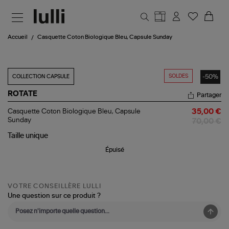
Aller au contenu principal
Accueil
Casquette Coton Biologique Bleu, Capsule Sunday
SOLDES
-50%
COLLECTION CAPSULE
ROTATE
Partager
Casquette
Casquette Coton Biologique Bleu, Capsule
35,00 €
Coton
Sunday
70,00 €
Biologique
Bleu,
Taille
unique
Capsule
Épuisé
Sunday
VOTRE CONSEILLÈRE LULLI
Une question sur ce produit ?