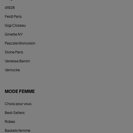
d1928
Feidt Paris
Gigi Clozeau
Ginette NY
Pascale Monvoisin
Stone Paris
Vanessa Baroni
Vanrycke
MODE FEMME
Choisi pour vous
Best-Sellers
Robes
Baskets femme