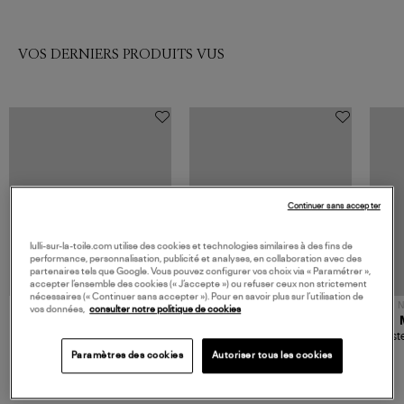
VOS DERNIERS PRODUITS VUS
Continuer sans accepter
lulli-sur-la-toile.com utilise des cookies et technologies similaires à des fins de
performance, personnalisation, publicité et analyses, en collaboration avec des
partenaires tels que Google. Vous pouvez configurer vos choix via « Paramétrer »,
accepter l’ensemble des cookies (« J’accepte ») ou refuser ceux non strictement
nécessaires (« Continuer sans accepter »). Pour en savoir plus sur l’utilisation de
NOUVELLE COLLECTION
N
vos données,
consulter notre politique de cookies
JEROME DREYFUSS
TORAL
Sac Bobi S Cuir Lamé
Mocassins Killian Sport
Veste
Champagne
Mousse
480,00 €
189,00 €
Paramètres des cookies
Autoriser tous les cookies