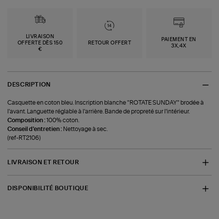
LIVRAISON
PAIEMENT EN
OFFERTE DÈS 150
RETOUR OFFERT
3X,4X
€
DESCRIPTION
Casquette en coton bleu. Inscription blanche "ROTATE SUNDAY" brodée à
l'avant. Languette réglable à l'arrière. Bande de propreté sur l'intérieur.
Composition :
100% coton.
Conseil d'entretien :
Nettoyage à sec.
(ref-RT2106)
LIVRAISON ET RETOUR
DISPONIBILITÉ BOUTIQUE