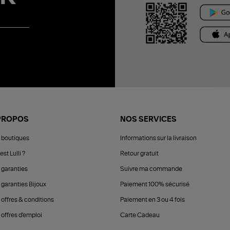
PROPOS
NOS SERVICES
 boutiques
Informations sur la livraison
est Lulli ?
Retour gratuit
 garanties
Suivre ma commande
 garanties Bijoux
Paiement 100% sécurisé
 offres & conditions
Paiement en 3 ou 4 fois
offres d'emploi
Carte Cadeau