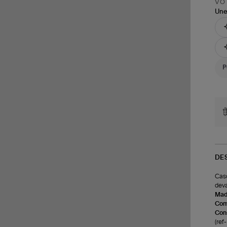
VOT
Une
DE
Casq
deva
Made
Com
Cons
(re