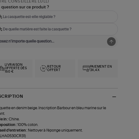
RE CONSEILLÈRE LULLI
 question sur ce produit ?
La casquette est-elle réglable ?
De quelle matière est faite la casquette ?
LIVRAISON
RETOUR
PAIEMENT EN
OFFERTE DÈS
OFFERT
3X,4X
150 €
SCRIPTION
uette en denim beige. Inscription Barbour en bleu marine sur le
nt.
 in :
Chine.
position :
100% coton.
eil d'entretien :
Nettoyer à l'éponge uniquement.
f-LHA0530CR31)