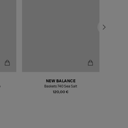
NEW BALANCE
e
Baskets 740 Sea Salt
Veste
120,00 €