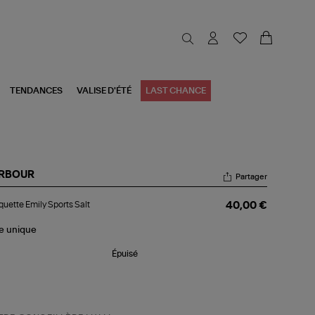
TENDANCES
VALISE D'ÉTÉ
LAST CHANCE
RBOUR
Partager
squette
uette Emily Sports Salt
40,00 €
ly
rts
t
le
unique
Épuisé