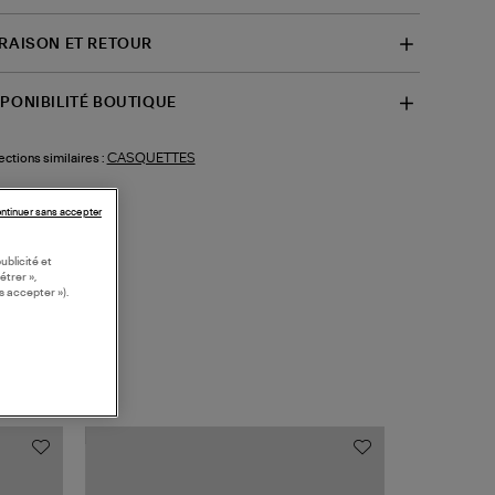
VRAISON ET RETOUR
SPONIBILITÉ BOUTIQUE
CASQUETTES
ections similaires :
ntinuer sans accepter
ublicité et
étrer »,
s accepter »).