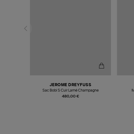
N
JEROME DREYFUSS
te
Sac Bobi S Cuir Lamé Champagne
M
480,00 €