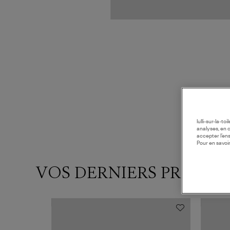
lulli-sur-la-t
analyses, en 
accepter l’en
Pour en savoir
VOS DERNIERS PRODUI