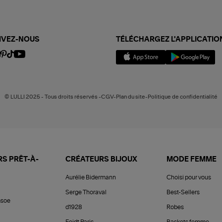
IVEZ-NOUS
TÉLÉCHARGEZ L'APPLICATIO
© LULLI 2025 - Tous droits réservés -CGV-Plan du site-Politique de confidentialité
S PRÊT-À-
CRÉATEURS BIJOUX
MODE FEMME
Aurélie Bidermann
Choisi pour vous
Serge Thoraval
Best-Sellers
soe
d1928
Robes