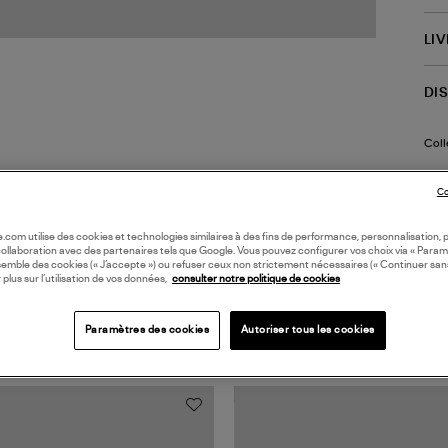
LI
DI
Coll
Co
oile.com utilise des cookies et technologies similaires à des fins de performance, personnalisation, p
collaboration avec des partenaires tels que Google. Vous pouvez configurer vos choix via « Param
semble des cookies (« J’accepte ») ou refuser ceux non strictement nécessaires (« Continuer san
 plus sur l’utilisation de vos données,
consulter notre politique de cookies
TS VUS
Paramètres des cookies
Autoriser tous les cookies