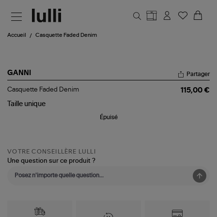
Aller au contenu principal
Accueil
Casquette Faded Denim
GANNI
Partager
Casquette
Casquette Faded Denim
115,00 €
Faded
Denim
Taille
unique
Épuisé
VOTRE CONSEILLÈRE LULLI
Une question sur ce produit ?