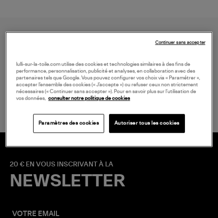
Continuer sans accepter
lulli-sur-la-toile.com utilise des cookies et technologies similaires à des fins de
performance, personnalisation, publicité et analyses, en collaboration avec des
partenaires tels que Google. Vous pouvez configurer vos choix via « Paramétrer »,
accepter l’ensemble des cookies (« J’accepte ») ou refuser ceux non strictement
LIVRAISON GRATUITE
nécessaires (« Continuer sans accepter »). Pour en savoir plus sur l’utilisation de
à partir de 150 € d'achat*
vos données,
consulter notre politique de cookies
Paramètres des cookies
Autoriser tous les cookies
20 € EN VOUS INSCRIVANT À LA
NEWSLETTER