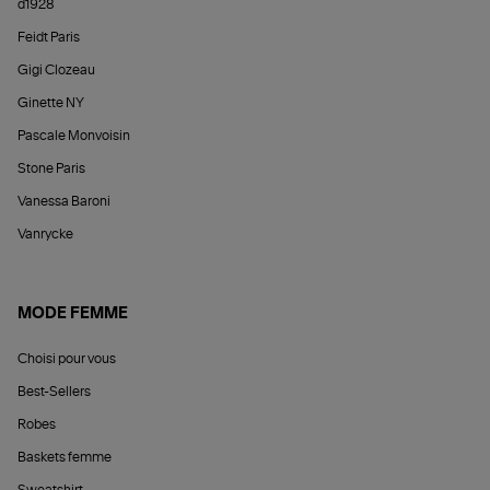
d1928
Feidt Paris
Gigi Clozeau
Ginette NY
Pascale Monvoisin
Stone Paris
Vanessa Baroni
Vanrycke
MODE FEMME
Choisi pour vous
Best-Sellers
Robes
Baskets femme