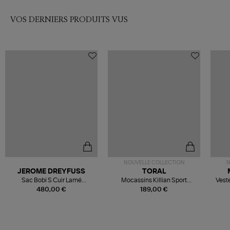
VOS DERNIERS PRODUITS VUS
NOUVELLE COLLECTION
N
JEROME DREYFUSS
TORAL
Sac Bobi S Cuir Lamé
Mocassins Killian Sport
Veste
Champagne
Mousse
480,00 €
189,00 €