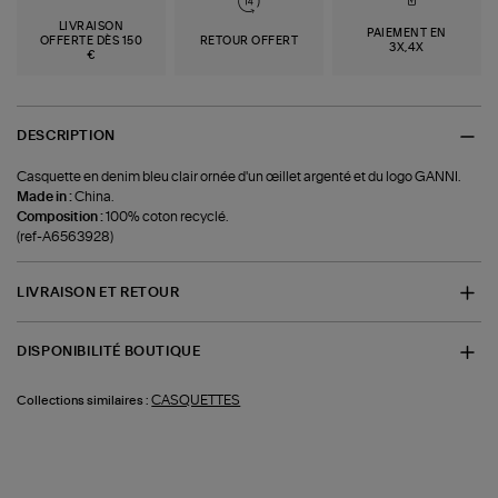
LIVRAISON
PAIEMENT EN
OFFERTE DÈS 150
RETOUR OFFERT
3X,4X
€
DESCRIPTION
Casquette en denim bleu clair ornée d'un œillet argenté et du logo GANNI.
Made in :
China.
Composition :
100% coton recyclé.
(ref-A6563928)
LIVRAISON ET RETOUR
DISPONIBILITÉ BOUTIQUE
CASQUETTES
Collections similaires :