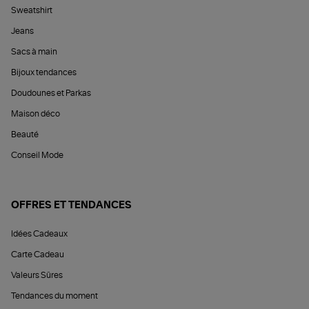
Sweatshirt
Jeans
Sacs à main
Bijoux tendances
Doudounes et Parkas
Maison déco
Beauté
Conseil Mode
OFFRES ET TENDANCES
Idées Cadeaux
Carte Cadeau
Valeurs Sûres
Tendances du moment