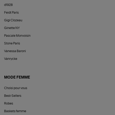
d1928
Feidt Paris
Gigi Clozeau
Ginette NY
Pascale Monvoisin
Stone Paris
Vanessa Baroni
Vanrycke
MODE FEMME
Choisi pour vous
Best-Sellers
Robes
Baskets femme