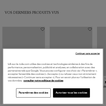
VOS DERNIERS PRODUITS VUS
Continuer sans accepter
lulli-sur-la-toile.com utilise des cookies et technologies similaires à des fins de
performance, personnalisation, publicité et analyses, en collaboration avec des
partenaires tels que Google. Vous pouvez configurer vos choix via « Paramétrer »,
accepter l’ensemble des cookies (« J’accepte ») ou refuser ceux non strictement
nécessaires (« Continuer sans accepter »). Pour en savoir plus sur l’utilisation de
NOUVELLE COLLECTION
N
vos données,
consulter notre politique de cookies
JEROME DREYFUSS
TORAL
Sac Bobi S Cuir Lamé
Mocassins Killian Sport
Veste
Champagne
Mousse
480,00 €
189,00 €
Paramètres des cookies
Autoriser tous les cookies