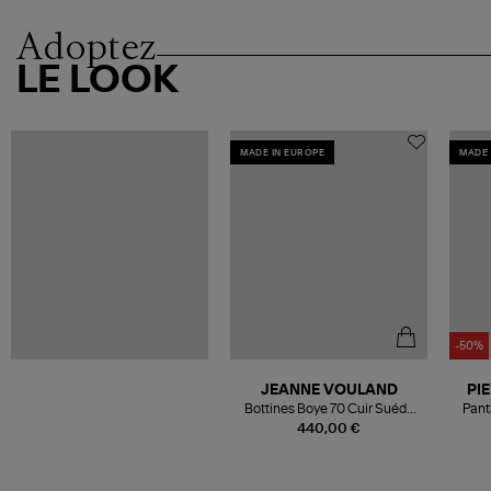
Adoptez
LE LOOK
MADE IN EUROPE
MADE 
-50%
JEANNE VOULAND
PI
Bottines Boye 70 Cuir Suédé
Pant
Noir
440,00 €