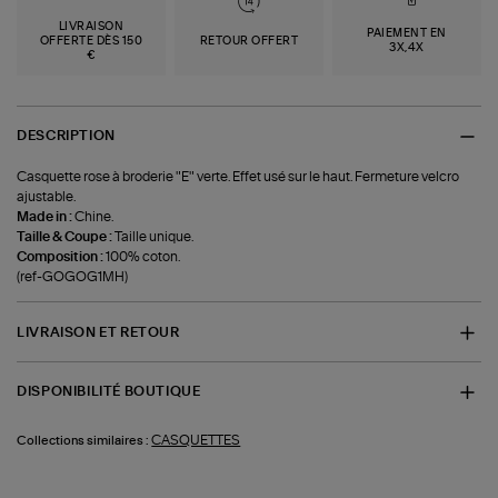
LIVRAISON
PAIEMENT EN
OFFERTE DÈS 150
RETOUR OFFERT
3X,4X
€
DESCRIPTION
Casquette rose à broderie "E" verte. Effet usé sur le haut. Fermeture velcro
ajustable.
Made in :
Chine.
Taille & Coupe :
Taille unique.
Composition :
100% coton.
(ref-GOGOG1MH)
LIVRAISON ET RETOUR
DISPONIBILITÉ BOUTIQUE
CASQUETTES
Collections similaires :