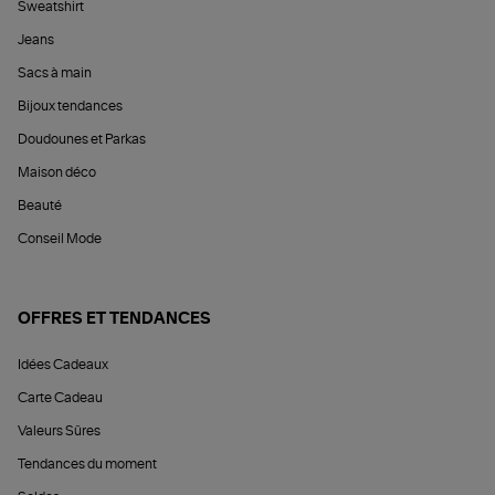
Sweatshirt
Jeans
Sacs à main
Bijoux tendances
Doudounes et Parkas
Maison déco
Beauté
Conseil Mode
OFFRES ET TENDANCES
Idées Cadeaux
Carte Cadeau
Valeurs Sûres
Tendances du moment