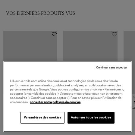
VOS DERNIERS PRODUITS VUS
Continuer sans accepter
lulli-sur-la-toile.com utilise des cookies et technologies similaires à des fins de
performance, personnalisation, publicité et analyses, en collaboration avec des
partenaires tels que Google. Vous pouvez configurer vos choix via « Paramétrer »,
accepter l’ensemble des cookies (« J’accepte ») ou refuser ceux non strictement
NOUVELLE COLLECTION
N
nécessaires (« Continuer sans accepter »). Pour en savoir plus sur l’utilisation de
vos données,
consulter notre politique de cookies
JEROME DREYFUSS
TORAL
Sac Bobi S Cuir Lamé
Mocassins Killian Sport
Veste
Champagne
Mousse
480,00 €
189,00 €
Paramètres des cookies
Autoriser tous les cookies