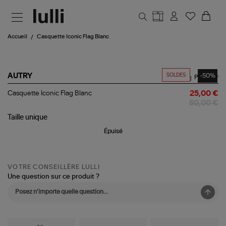
Aller au contenu principal
Accueil
Casquette Iconic Flag Blanc
SOLDES
-50%
AUTRY
Partager
Casquette
Casquette Iconic Flag Blanc
25,00 €
Iconic
50,00 €
Flag
Blanc
Taille
unique
Épuisé
VOTRE CONSEILLÈRE LULLI
Une question sur ce produit ?