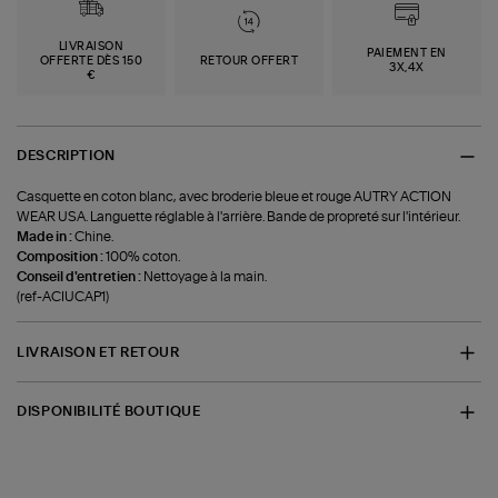
LIVRAISON
PAIEMENT EN
OFFERTE DÈS 150
RETOUR OFFERT
3X,4X
€
DESCRIPTION
Casquette en coton blanc, avec broderie bleue et rouge AUTRY ACTION
WEAR USA. Languette réglable à l'arrière. Bande de propreté sur l'intérieur.
Made in :
Chine.
Composition :
100% coton.
Conseil d'entretien :
Nettoyage à la main.
(ref-ACIUCAP1)
LIVRAISON ET RETOUR
DISPONIBILITÉ BOUTIQUE