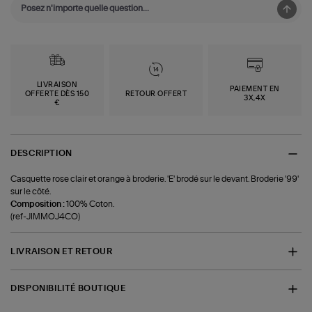
LIVRAISON
PAIEMENT EN
OFFERTE DÈS 150
RETOUR OFFERT
3X,4X
€
DESCRIPTION
Casquette rose clair et orange à broderie. 'E' brodé sur le devant. Broderie '99'
sur le côté.
Composition :
100% Coton.
(ref-JIMMOJ4CO)
LIVRAISON ET RETOUR
DISPONIBILITÉ BOUTIQUE