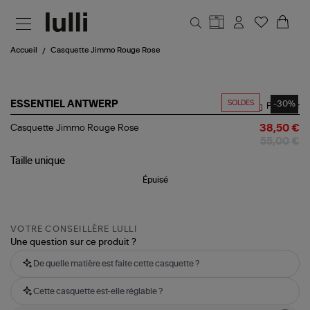
Aller au contenu principal
Accueil
Casquette Jimmo Rouge Rose
SOLDES
-30%
ESSENTIEL ANTWERP
Partager
Casquette
Casquette Jimmo Rouge Rose
38,50 €
Jimmo
55,00 €
Rouge
Rose
Taille
unique
Épuisé
VOTRE CONSEILLÈRE LULLI
Une question sur ce produit ?
De quelle matière est faite cette casquette ?
Cette casquette est-elle réglable ?