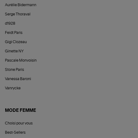
Aurélie Bidermann
Serge Thoraval
d1928
Feidt Paris
Gigi Clozeau
Ginette NY
Pascale Monvoisin
Stone Paris
Vanessa Baroni
Vanrycke
MODE FEMME
Choisi pour vous
Best-Sellers