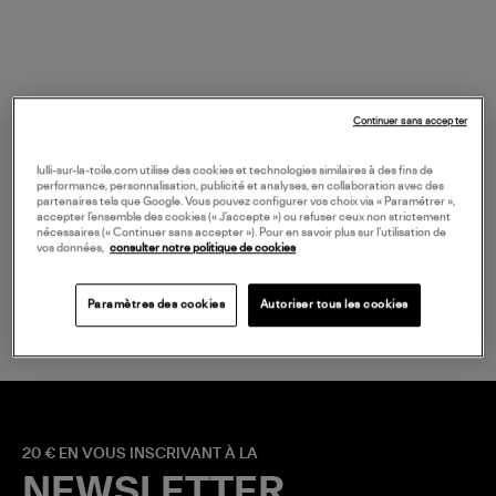
Continuer sans accepter
lulli-sur-la-toile.com utilise des cookies et technologies similaires à des fins de
performance, personnalisation, publicité et analyses, en collaboration avec des
partenaires tels que Google. Vous pouvez configurer vos choix via « Paramétrer »,
accepter l’ensemble des cookies (« J’accepte ») ou refuser ceux non strictement
nécessaires (« Continuer sans accepter »). Pour en savoir plus sur l’utilisation de
vos données,
consulter notre politique de cookies
LIVRAISON GRATUITE
à partir de 150 € d'achat*
Paramètres des cookies
Autoriser tous les cookies
20 € EN VOUS INSCRIVANT À LA
NEWSLETTER