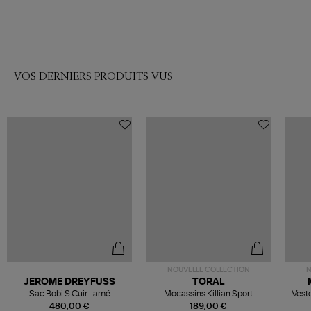
VOS DERNIERS PRODUITS VUS
NOUVELLE COLLECTION
N
JEROME DREYFUSS
TORAL
Sac Bobi S Cuir Lamé
Mocassins Killian Sport
Veste
Champagne
Mousse
480,00 €
189,00 €