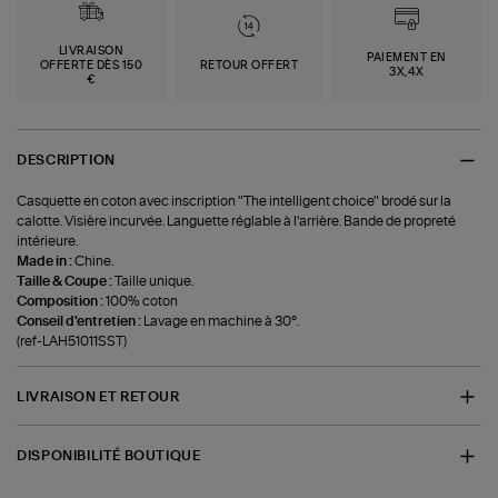
LIVRAISON
PAIEMENT EN
OFFERTE DÈS 150
RETOUR OFFERT
3X,4X
€
DESCRIPTION
Casquette en coton avec inscription "The intelligent choice" brodé sur la
calotte. Visière incurvée. Languette réglable à l'arrière. Bande de propreté
intérieure.
Made in :
Chine.
Taille & Coupe :
Taille unique.
Composition :
100% coton
Conseil d'entretien :
Lavage en machine à 30°.
(ref-LAH51011SST)
LIVRAISON ET RETOUR
DISPONIBILITÉ BOUTIQUE