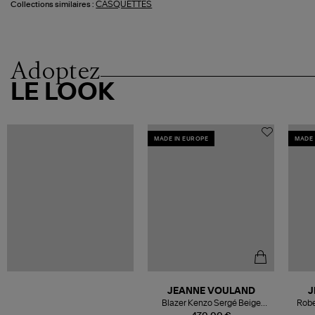
CASQUETTES
Collections similaires :
Adoptez
LE LOOK
MADE IN EUROPE
MADE 
JEANNE VOULAND
J
Blazer Kenzo Sergé Beige
Robe
Doublure Léopard