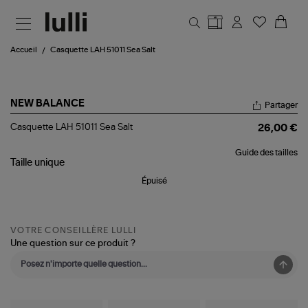
Aller au contenu principal
Accueil
Casquette LAH 51011 Sea Salt
NEW BALANCE
Partager
Casquette
Casquette LAH 51011 Sea Salt
26,00 €
LAH
51011
Guide des tailles
Sea
Taille
unique
Salt
Épuisé
VOTRE CONSEILLÈRE LULLI
Une question sur ce produit ?