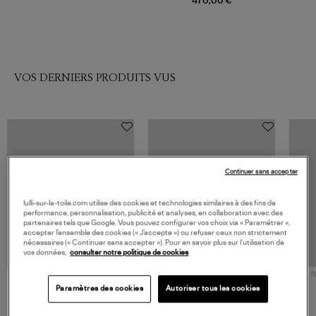
470,00 €
VOS DERNIERS PRODUITS VUS
Continuer sans accepter
lulli-sur-la-toile.com utilise des cookies et technologies similaires à des fins de
performance, personnalisation, publicité et analyses, en collaboration avec des
partenaires tels que Google. Vous pouvez configurer vos choix via « Paramétrer »,
accepter l’ensemble des cookies (« J’accepte ») ou refuser ceux non strictement
nécessaires (« Continuer sans accepter »). Pour en savoir plus sur l’utilisation de
vos données,
consulter notre politique de cookies
NOUVELLE COLLECTION
N
JEROME DREYFUSS
TORAL
Paramètres des cookies
Autoriser tous les cookies
Sac Bobi S Cuir Lamé
Mocassins Killian Sport
Champagne
Mousse
480,00 €
189,00 €