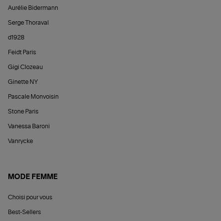
Aurélie Bidermann
Serge Thoraval
d1928
Feidt Paris
Gigi Clozeau
Ginette NY
Pascale Monvoisin
Stone Paris
Vanessa Baroni
Vanrycke
MODE FEMME
Choisi pour vous
Best-Sellers