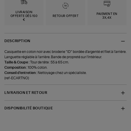
LIVRAISON
PAIEMENT EN
OFFERTE DÈS 150
RETOUR OFFERT
3X,4X
€
DESCRIPTION
Casquette en coton noir avec broderie "ID" bordée d'argenté et filet à l'arrière.
Languette réglable à l'arrière. Bande de propreté sur l'intérieur.
Taille & Coupe :
Tour de tête : 55 à 65 cm.
Composition :
100% coton.
Conseil d'entretien :
Nettoyage chez un spécialiste.
(ref-ECARTNO)
LIVRAISON ET RETOUR
DISPONIBILITÉ BOUTIQUE