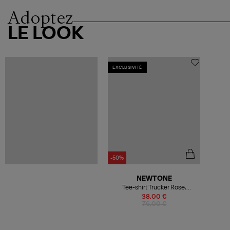
Adoptez
LE LOOK
EXCLUSIVITÉ
-50%
NEWTONE
Tee-shirt Trucker Rose,
Exclusivité Lulli
38,00 €
76,00 €