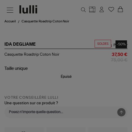
Aller au contenu principal
Accueil
Casquette Roadtrip Coton Noir
SOLDES
-50%
IDA DEGLIAME
Partager
Casquette
Casquette Roadtrip Coton Noir
37,50 €
Roadtrip
75,00 €
Coton
Noir
Taille
unique
Épuisé
VOTRE CONSEILLÈRE LULLI
Une question sur ce produit ?