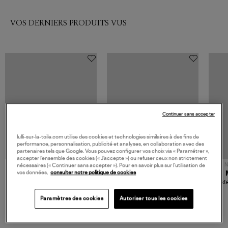
VOS DERNIERS PRODUITS VUS
Continuer sans accepter
lulli-sur-la-toile.com utilise des cookies et technologies similaires à des fins de
performance, personnalisation, publicité et analyses, en collaboration avec des
partenaires tels que Google. Vous pouvez configurer vos choix via « Paramétrer »,
accepter l’ensemble des cookies (« J’accepte ») ou refuser ceux non strictement
NOUVELLE COLLECTION
N
nécessaires (« Continuer sans accepter »). Pour en savoir plus sur l’utilisation de
vos données,
consulter notre politique de cookies
JEROME DREYFUSS
TORAL
Sac Bobi S Cuir Lamé
Mocassins Killian Sport
Veste
Champagne
Mousse
480,00 €
189,00 €
Paramètres des cookies
Autoriser tous les cookies