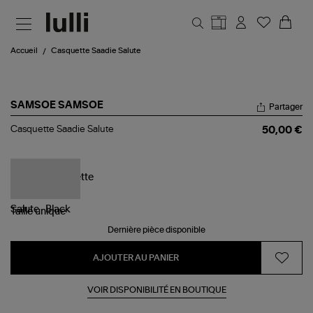
Aller au contenu principal
Accueil
Casquette Saadie Salute
SAMSOE SAMSOE
Partager
Casquette
Casquette Saadie Salute
50,00 €
Saadie
Salute
Taille
unique
Dernière pièce disponible
AJOUTER AU PANIER
VOIR DISPONIBILITÉ EN BOUTIQUE