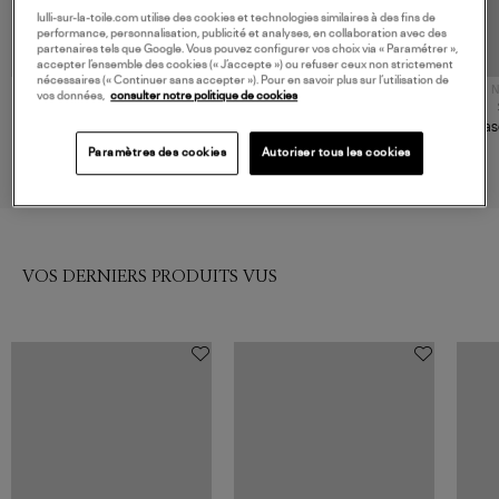
lulli-sur-la-toile.com utilise des cookies et technologies similaires à des fins de
performance, personnalisation, publicité et analyses, en collaboration avec des
partenaires tels que Google. Vous pouvez configurer vos choix via « Paramétrer »,
accepter l’ensemble des cookies (« J’accepte ») ou refuser ceux non strictement
nécessaires (« Continuer sans accepter »). Pour en savoir plus sur l’utilisation de
N
vos données,
consulter notre politique de cookies
ANINE BING
ANINE BING
Casquette Baseball Jeremy Ink
Casquette Jeremy Denim
Cas
Blue
70,00 €
60,00 €
Paramètres des cookies
Autoriser tous les cookies
VOS DERNIERS PRODUITS VUS