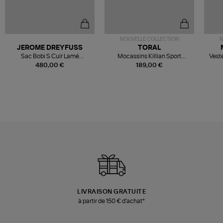
NOUVELLE COLLECTION
N
JEROME DREYFUSS
TORAL
Sac Bobi S Cuir Lamé
Mocassins Killian Sport
Veste
Champagne
Mousse
480,00 €
189,00 €
LIVRAISON GRATUITE
à partir de 150 € d'achat*