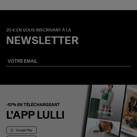
20 € EN VOUS INSCRIVANT À LA
NEWSLETTER
-10% EN TÉLÉCHARGEANT
L'APP LULLI