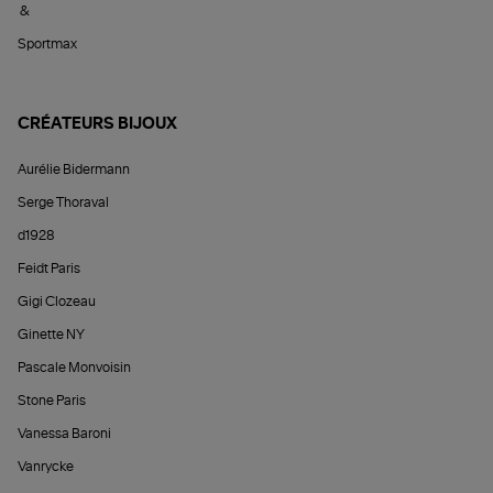
&
Sportmax
CRÉATEURS BIJOUX
Aurélie Bidermann
Serge Thoraval
d1928
Feidt Paris
Gigi Clozeau
Ginette NY
Pascale Monvoisin
Stone Paris
Vanessa Baroni
Vanrycke