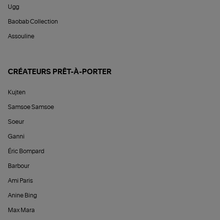
Ugg
Baobab Collection
Assouline
CRÉATEURS PRÊT-À-PORTER
Kujten
Samsoe Samsoe
Soeur
Ganni
Éric Bompard
Barbour
Ami Paris
Anine Bing
Max Mara