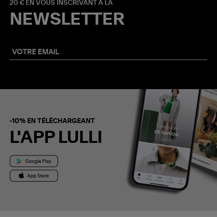
20 € EN VOUS INSCRIVANT À LA
NEWSLETTER
-10% EN TÉLÉCHARGEANT
L'APP LULLI