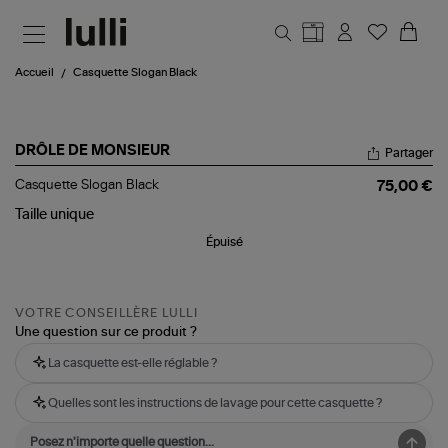
Aller au contenu principal
Accueil
Casquette Slogan Black
DRÔLE DE MONSIEUR
Partager
Casquette
Casquette Slogan Black
75,00 €
Slogan
Black
Taille
unique
Épuisé
VOTRE CONSEILLÈRE LULLI
Une question sur ce produit ?
La casquette est-elle réglable ?
Quelles sont les instructions de lavage pour cette casquette ?