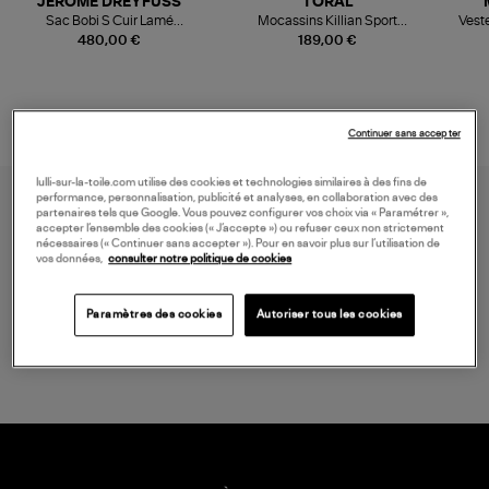
JEROME DREYFUSS
TORAL
Sac Bobi S Cuir Lamé
Mocassins Killian Sport
Veste
Champagne
Mousse
480,00 €
189,00 €
Continuer sans accepter
lulli-sur-la-toile.com utilise des cookies et technologies similaires à des fins de
performance, personnalisation, publicité et analyses, en collaboration avec des
partenaires tels que Google. Vous pouvez configurer vos choix via « Paramétrer »,
accepter l’ensemble des cookies (« J’accepte ») ou refuser ceux non strictement
nécessaires (« Continuer sans accepter »). Pour en savoir plus sur l’utilisation de
vos données,
consulter notre politique de cookies
Paramètres des cookies
Autoriser tous les cookies
LIVRAISON GRATUITE
à partir de 150 € d'achat*