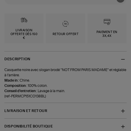
LIVRAISON
PAIEMENT EN
OFFERTE DÈS 150
RETOUR OFFERT
3X,4X
€
DESCRIPTION
Casquette noire avec slogan brodé "NOT FROM PARIS MADAME" et réglable
à l’arrière.
Made in :
Chine.
Composition :
100% coton.
Conseil d'entretien :
Lavage à la main.
(ref-PERMCP151CO138BL)
LIVRAISON ET RETOUR
DISPONIBILITÉ BOUTIQUE