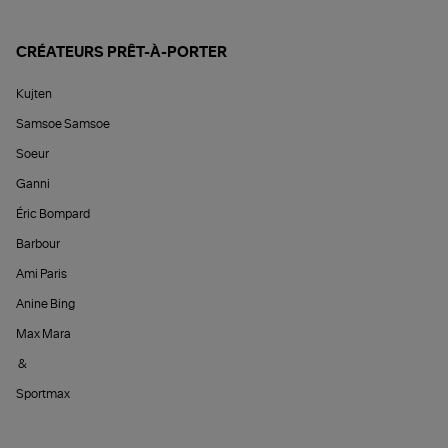
CRÉATEURS PRÊT-À-PORTER
Kujten
Samsoe Samsoe
Soeur
Ganni
Éric Bompard
Barbour
Ami Paris
Anine Bing
Max Mara
&
Sportmax