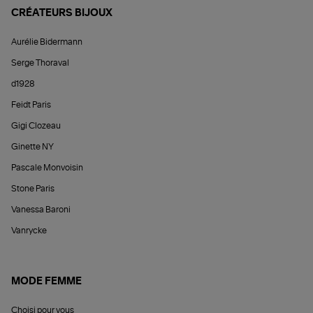
CRÉATEURS BIJOUX
Aurélie Bidermann
Serge Thoraval
d1928
Feidt Paris
Gigi Clozeau
Ginette NY
Pascale Monvoisin
Stone Paris
Vanessa Baroni
Vanrycke
MODE FEMME
Choisi pour vous