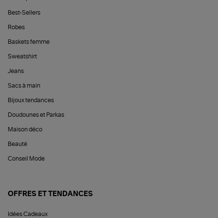
Best-Sellers
Robes
Baskets femme
Sweatshirt
Jeans
Sacs à main
Bijoux tendances
Doudounes et Parkas
Maison déco
Beauté
Conseil Mode
OFFRES ET TENDANCES
Idées Cadeaux