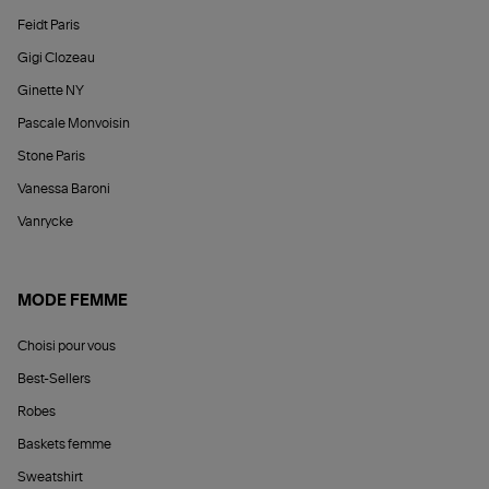
Feidt Paris
Gigi Clozeau
Ginette NY
Pascale Monvoisin
Stone Paris
Vanessa Baroni
Vanrycke
MODE FEMME
Choisi pour vous
Best-Sellers
Robes
Baskets femme
Sweatshirt