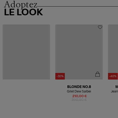
Adoptez
LE LOOK
-30%
-40%
BLONDE NO.8
M
Gilet Dew Salbei
Jean
210,00 €
300,00 €