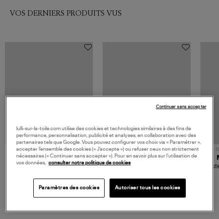
VOS DERNIERS PRODUITS VUS
Continuer sans accepter
lulli-sur-la-toile.com utilise des cookies et technologies similaires à des fins de
performance, personnalisation, publicité et analyses, en collaboration avec des
partenaires tels que Google. Vous pouvez configurer vos choix via « Paramétrer »,
accepter l’ensemble des cookies (« J’accepte ») ou refuser ceux non strictement
NOUVELLE COLLECTION
N
nécessaires (« Continuer sans accepter »). Pour en savoir plus sur l’utilisation de
JEROME DREYFUSS
TORAL
vos données,
consulter notre politique de cookies
Sac Bobi S Cuir Lamé
Mocassins Killian Sport
Veste
Champagne
Mousse
480,00 €
189,00 €
Paramètres des cookies
Autoriser tous les cookies