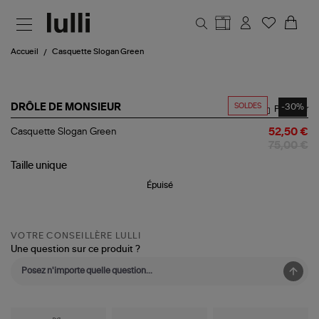
Aller au contenu principal
Accueil
Casquette Slogan Green
SOLDES
-30%
DRÔLE DE MONSIEUR
Partager
Casquette
Casquette Slogan Green
52,50 €
Slogan
75,00 €
Green
Taille
unique
Épuisé
VOTRE CONSEILLÈRE LULLI
Une question sur ce produit ?