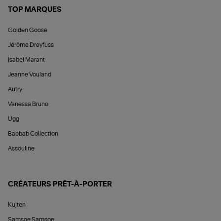
TOP MARQUES
Golden Goose
Jérôme Dreyfuss
Isabel Marant
Jeanne Vouland
Autry
Vanessa Bruno
Ugg
Baobab Collection
Assouline
CRÉATEURS PRÊT-À-PORTER
Kujten
Samsoe Samsoe