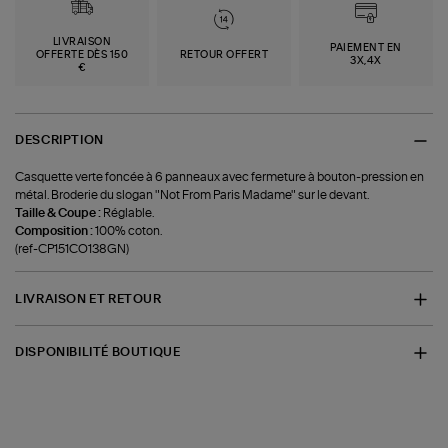
LIVRAISON
PAIEMENT EN
OFFERTE DÈS 150
RETOUR OFFERT
3X,4X
€
DESCRIPTION
Casquette verte foncée à 6 panneaux avec fermeture à bouton-pression en
métal. Broderie du slogan "Not From Paris Madame" sur le devant.
Taille & Coupe :
Réglable.
Composition :
100% coton.
(ref-CP151CO138GN)
LIVRAISON ET RETOUR
DISPONIBILITÉ BOUTIQUE