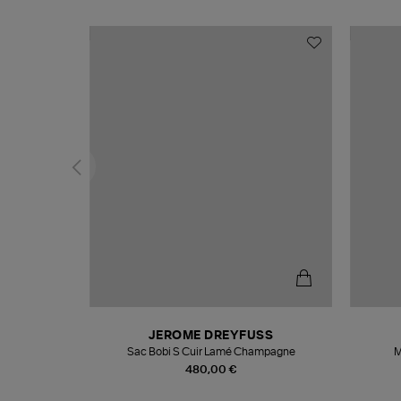
N
JEROME DREYFUSS
te
Sac Bobi S Cuir Lamé Champagne
M
480,00 €