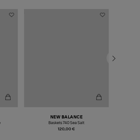
NEW BALANCE
e
Baskets 740 Sea Salt
Veste
120,00 €