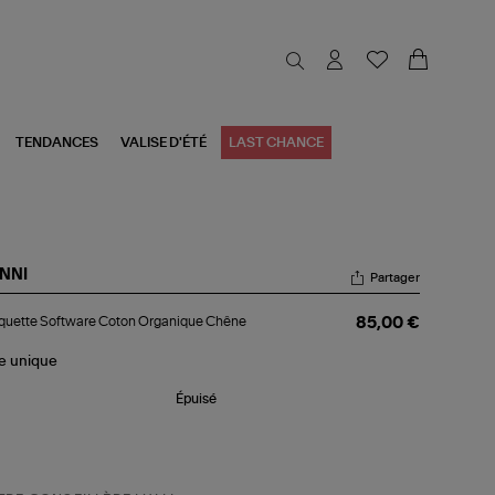
TENDANCES
VALISE D'ÉTÉ
LAST CHANCE
NNI
Partager
squette
quette Software Coton Organique Chêne
85,00 €
tware
ton
ganique
le
unique
êne
Épuisé