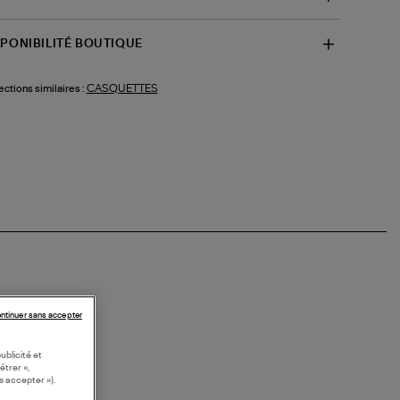
SPONIBILITÉ BOUTIQUE
CASQUETTES
ections similaires :
ntinuer sans accepter
ublicité et
étrer »,
s accepter »).