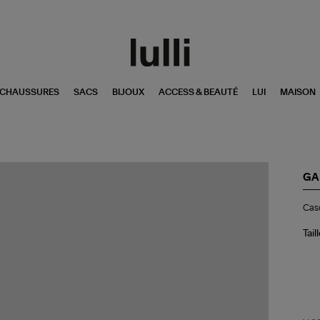
CHAUSSURES
SACS
BIJOUX
ACCESS & BEAUTÉ
LUI
MAISON
GA
Ca
Cas
Sof
Co
Or
Tail
Ch