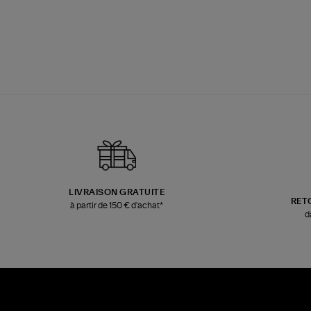
LIVRAISON GRATUITE
RET
à partir de 150 € d'achat*
d