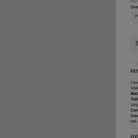
VOT
Une
DE
Casq
Visi
Made
Tail
Long
Com
Cons
(re
LI