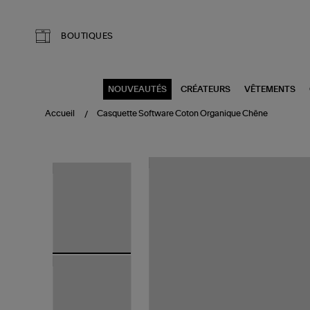
Aller au contenu principal
BOUTIQUES
NOUVEAUTÉS
CRÉATEURS
VÊTEMENTS
Accueil
Casquette Software Coton Organique Chêne