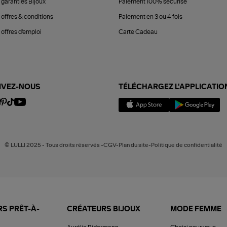
 garanties Bijoux
Paiement 100% sécurisé
 offres & conditions
Paiement en 3 ou 4 fois
offres d'emploi
Carte Cadeau
IVEZ-NOUS
TÉLÉCHARGEZ L'APPLICATIO
© LULLI 2025 - Tous droits réservés -CGV-Plan du site-Politique de confidentialité
S PRÊT-À-
CRÉATEURS BIJOUX
MODE FEMME