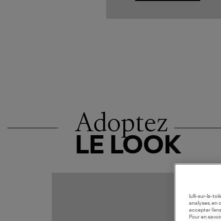
Adoptez
LE LOOK
lulli-sur-la-t
analyses, en 
accepter l’en
Pour en savoir