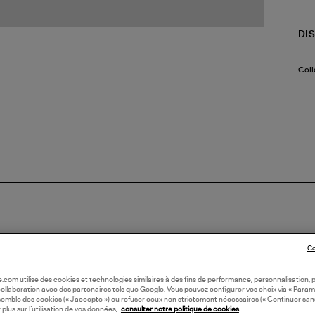
DI
Coll
Co
oile.com utilise des cookies et technologies similaires à des fins de performance, personnalisation, p
collaboration avec des partenaires tels que Google. Vous pouvez configurer vos choix via « Param
semble des cookies (« J’accepte ») ou refuser ceux non strictement nécessaires (« Continuer san
 plus sur l’utilisation de vos données,
consulter notre politique de cookies