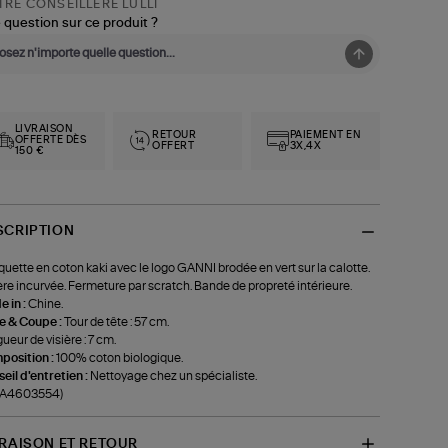
RE CONSEILLÈRE LULLI
 question sur ce produit ?
LIVRAISON
RETOUR
PAIEMENT EN
OFFERTE DÈS
OFFERT
3X,4X
150 €
SCRIPTION
uette en coton kaki avec le logo GANNI brodée en vert sur la calotte.
ère incurvée. Fermeture par scratch. Bande de propreté intérieure.
 in :
Chine.
le & Coupe :
Tour de tête : 57 cm.
ueur de visière : 7 cm.
position :
100% coton biologique.
eil d'entretien :
Nettoyage chez un spécialiste.
f-A4603554)
VRAISON ET RETOUR