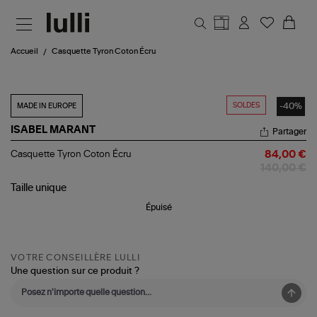
Aller au contenu principal
Accueil
Casquette Tyron Coton Écru
SOLDES
-40%
MADE IN EUROPE
ISABEL MARANT
Partager
Casquette
Casquette Tyron Coton Écru
84,00 €
Tyron
140,00 €
Coton
Écru
Taille
unique
Épuisé
VOTRE CONSEILLÈRE LULLI
Une question sur ce produit ?