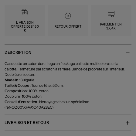
LIVRAISON
PAIEMENT EN
OFFERTE DÈS 150
RETOUR OFFERT
3X,4X
€
DESCRIPTION
Casquette en coton écru. Logo en flockage paillette multicolore sur la
calotte. Fermeture par scratch à l'arrière. Bande de propreté sur l'intérieur.
Doublée en coton.
Made in :
Bulgarie.
Taille & Coupe :
Tour de tête : 52 cm.
Composition :
100% coton.
Doublure : 100% coton.
Conseil d'entretien :
Nettoyage chez un spécialiste.
(ref-CQ001XFAA1C40A23EC)
LIVRAISON ET RETOUR