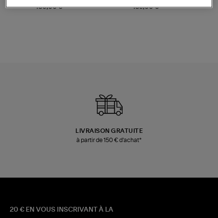
Champagne
Mousse
480,00 €
189,00 €
LIVRAISON GRATUITE
à partir de 150 € d'achat*
20 € EN VOUS INSCRIVANT À LA