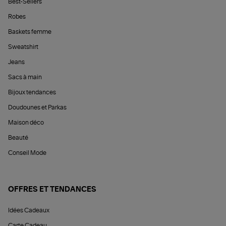
Best-Sellers
Robes
Baskets femme
Sweatshirt
Jeans
Sacs à main
Bijoux tendances
Doudounes et Parkas
Maison déco
Beauté
Conseil Mode
OFFRES ET TENDANCES
Idées Cadeaux
Carte Cadeau