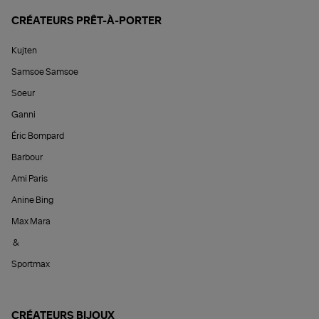
CRÉATEURS PRÊT-À-PORTER
Kujten
Samsoe Samsoe
Soeur
Ganni
Éric Bompard
Barbour
Ami Paris
Anine Bing
Max Mara
&
Sportmax
CRÉATEURS BIJOUX