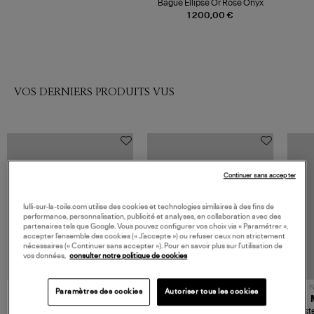
Bague Ellipse Or Rose Onyx
1 200,00 €
VOS DERNIERS PRODUITS VUS
Continuer sans accepter
lulli-sur-la-toile.com utilise des cookies et technologies similaires à des fins de
performance, personnalisation, publicité et analyses, en collaboration avec des
partenaires tels que Google. Vous pouvez configurer vos choix via « Paramétrer »,
accepter l’ensemble des cookies (« J’accepte ») ou refuser ceux non strictement
nécessaires (« Continuer sans accepter »). Pour en savoir plus sur l’utilisation de
vos données,
consulter notre politique de cookies
NOUVELLE COLLECTION
N
Paramètres des cookies
Autoriser tous les cookies
JEROME DREYFUSS
TORAL
Sac Bobi S Cuir Lamé
Mocassins Killian Sport
Veste