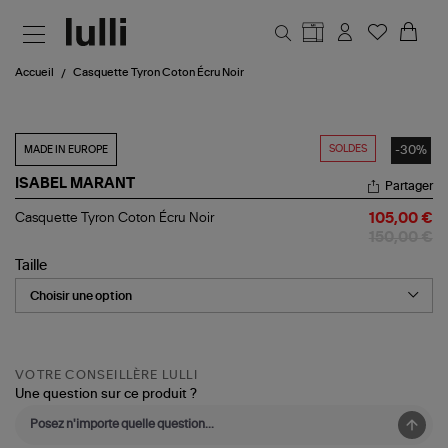
Aller au contenu principal
Accueil
Casquette Tyron Coton Écru Noir
SOLDES
-30%
MADE IN EUROPE
ISABEL MARANT
Partager
Casquette
Casquette Tyron Coton Écru Noir
105,00 €
Tyron
150,00 €
Coton
Écru
Taille
Noir
VOTRE CONSEILLÈRE LULLI
Une question sur ce produit ?