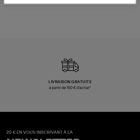
Champagne
Mousse
480,00 €
189,00 €
LIVRAISON GRATUITE
à partir de 150 € d'achat*
20 € EN VOUS INSCRIVANT À LA