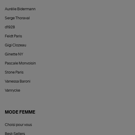
Aurélie Bidermann
Serge Thoraval
d1928
Feidt Paris
Gigi Clozeau
Ginette NY
Pascale Monvoisin
Stone Paris
Vanessa Baroni
Vanrycke
MODE FEMME
Choisi pour vous
Best-Sellers