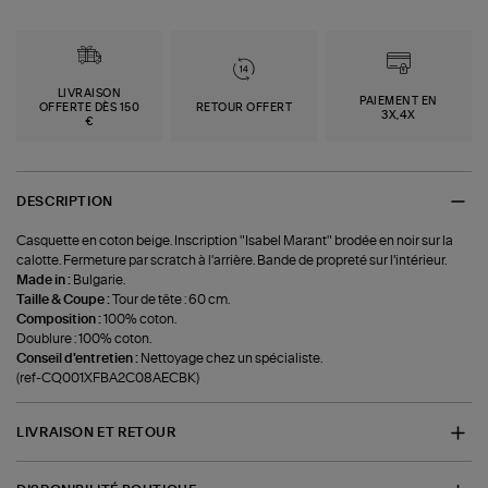
LIVRAISON
PAIEMENT EN
OFFERTE DÈS 150
RETOUR OFFERT
3X,4X
€
DESCRIPTION
Casquette en coton beige. Inscription "Isabel Marant" brodée en noir sur la
calotte. Fermeture par scratch à l'arrière. Bande de propreté sur l'intérieur.
Made in :
Bulgarie.
Taille & Coupe :
Tour de tête : 60 cm.
Composition :
100% coton.
Doublure : 100% coton.
Conseil d'entretien :
Nettoyage chez un spécialiste.
(ref-CQ001XFBA2C08AECBK)
LIVRAISON ET RETOUR