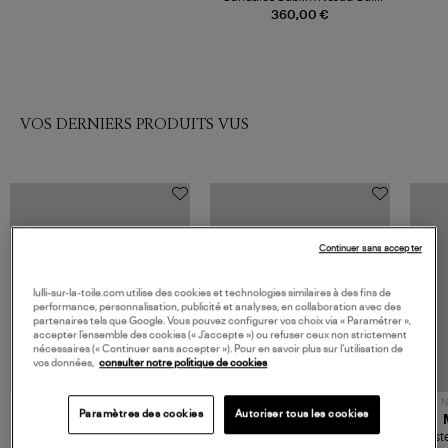
Suédé Noir
360,00 €
VOS DERNIERS PRODUITS VUS
Continuer sans accepter
lulli-sur-la-toile.com utilise des cookies et technologies similaires à des fins de
performance, personnalisation, publicité et analyses, en collaboration avec des
partenaires tels que Google. Vous pouvez configurer vos choix via « Paramétrer »,
accepter l’ensemble des cookies (« J’accepte ») ou refuser ceux non strictement
nécessaires (« Continuer sans accepter »). Pour en savoir plus sur l’utilisation de
vos données,
consulter notre politique de cookies
NOUVELLE COLLECTION
N
Paramètres des cookies
Autoriser tous les cookies
JEROME DREYFUSS
TORAL
Sac Bobi S Cuir Lamé
Mocassins Killian Sport
Veste