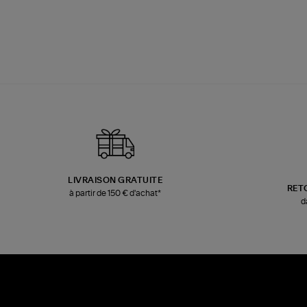
LIVRAISON GRATUITE
RET
à partir de 150 € d'achat*
d