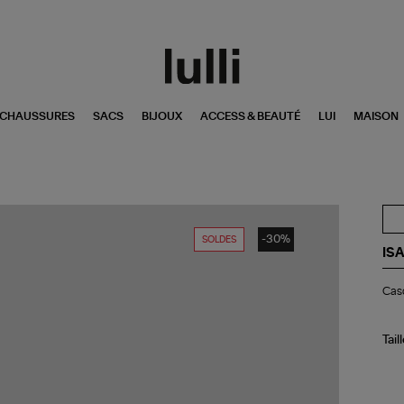
CHAUSSURES
SACS
BIJOUX
ACCESS & BEAUTÉ
LUI
MAISON
-30%
SOLDES
IS
Ca
Casq
Tyr
Écr
Tail