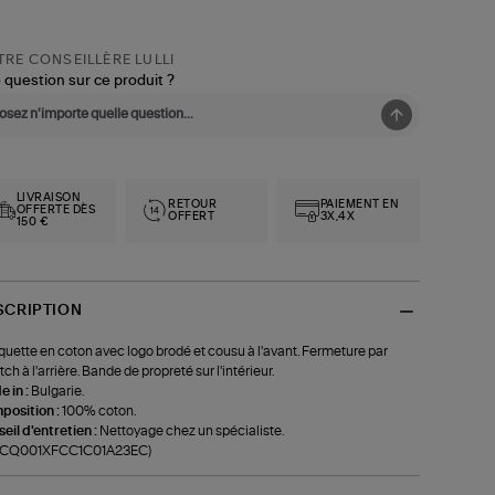
RE CONSEILLÈRE LULLI
 question sur ce produit ?
LIVRAISON
RETOUR
PAIEMENT EN
OFFERTE DÈS
OFFERT
3X,4X
150 €
SCRIPTION
uette en coton avec logo brodé et cousu à l'avant. Fermeture par
tch à l'arrière. Bande de propreté sur l'intérieur.
 in :
Bulgarie.
position :
100% coton.
eil d'entretien :
Nettoyage chez un spécialiste.
f-CQ001XFCC1C01A23EC)