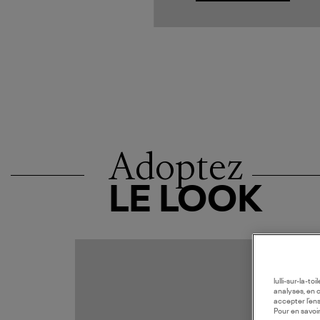
Adoptez
LE LOOK
lulli-sur-la-t
analyses, en 
accepter l’en
Pour en savoir