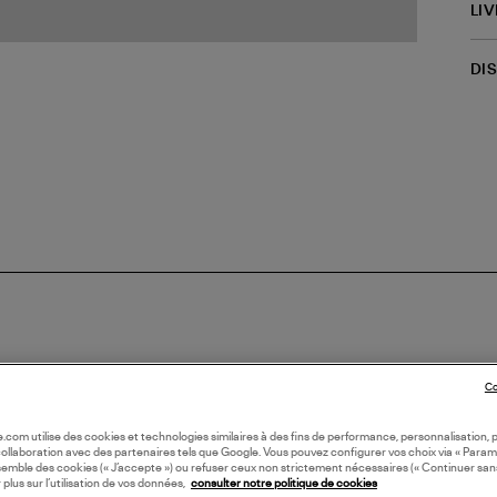
LI
DI
Co
oile.com utilise des cookies et technologies similaires à des fins de performance, personnalisation, p
collaboration avec des partenaires tels que Google. Vous pouvez configurer vos choix via « Param
semble des cookies (« J’accepte ») ou refuser ceux non strictement nécessaires (« Continuer san
 plus sur l’utilisation de vos données,
consulter notre politique de cookies