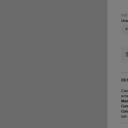
VOT
Une
DE
Casq
scra
Made
Com
Cons
(re