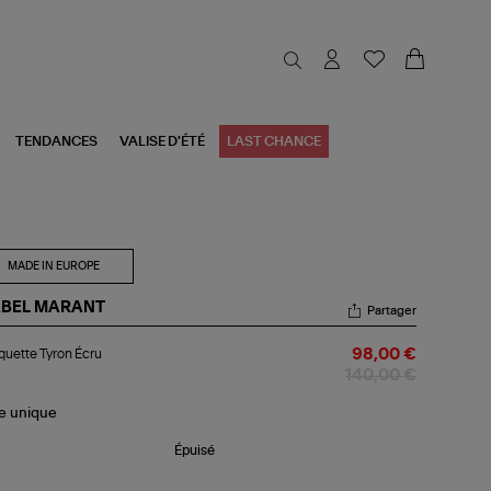
TENDANCES
VALISE D'ÉTÉ
LAST CHANCE
MADE IN EUROPE
ABEL MARANT
Partager
squette
uette Tyron Écru
98,00 €
on
u
140,00 €
le
unique
Épuisé