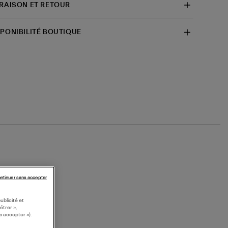
VRAISON ET RETOUR
SPONIBILITÉ BOUTIQUE
ntinuer sans accepter
ublicité et
étrer »,
s accepter »).