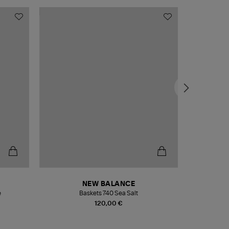
NEW BALANCE
e
Baskets 740 Sea Salt
Veste
120,00 €