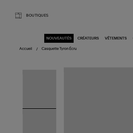
Aller au contenu principal
BOUTIQUES
NOUVEAUTÉS
CRÉATEURS
VÊTEMENTS
Accueil
Casquette Tyron Écru