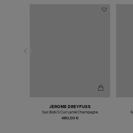
N
JEROME DREYFUSS
te
Sac Bobi S Cuir Lamé Champagne
M
480,00 €