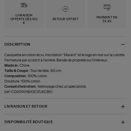
LIVRAISON
PAIEMENT EN
OFFERTE DÈS 150
RETOUR OFFERT
3X,4X
€
DESCRIPTION
Casquette en coton écru. Inscription "Marant" et le logo en noir sur la calotte.
Fermeture par scratch à l'arrière. Bande de propreté sur l'intérieur.
Made in :
Chine.
Taille & Coupe :
Tour de tête : 60 cm.
Composition :
100% coton.
Doublure : 100% coton.
Conseil d'entretien :
Nettoyage chez un spécialiste.
(ref-CQ001XHBA3C01JECBK)
LIVRAISON ET RETOUR
DISPONIBILITÉ BOUTIQUE