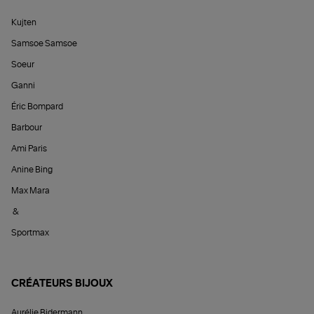
Kujten
Samsoe Samsoe
Soeur
Ganni
Éric Bompard
Barbour
Ami Paris
Anine Bing
Max Mara
&
Sportmax
CRÉATEURS BIJOUX
Aurélie Bidermann