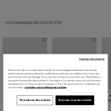
VOS DERNIERS PRODUITS VUS
Continuer sans accepter
lulli-sur-la-toile.com utilise des cookies et technologies similaires à des fins de
performance, personnalisation, publicité et analyses, en collaboration avec des
partenaires tels que Google. Vous pouvez configurer vos choix via « Paramétrer »,
accepter l’ensemble des cookies (« J’accepte ») ou refuser ceux non strictement
nécessaires (« Continuer sans accepter »). Pour en savoir plus sur l’utilisation de
vos données,
consulter notre politique de cookies
NOUVELLE COLLECTION
N
JEROME DREYFUSS
TORAL
Paramètres des cookies
Autoriser tous les cookies
Sac Bobi S Cuir Lamé
Mocassins Killian Sport
Veste
Champagne
Mousse
480,00 €
189,00 €