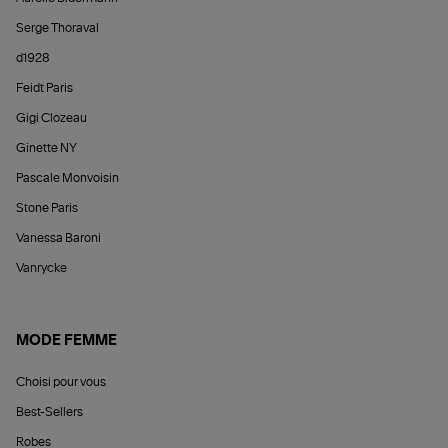
Serge Thoraval
d1928
Feidt Paris
Gigi Clozeau
Ginette NY
Pascale Monvoisin
Stone Paris
Vanessa Baroni
Vanrycke
MODE FEMME
Choisi pour vous
Best-Sellers
Robes