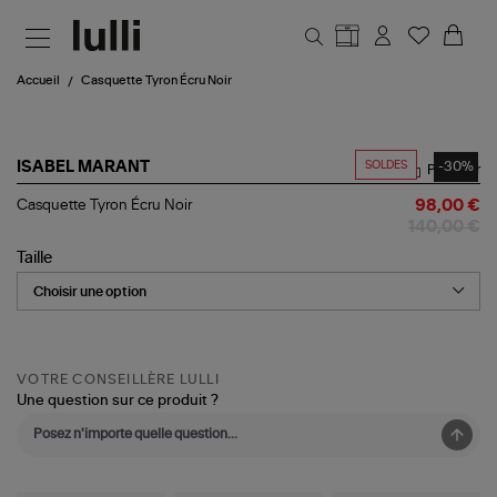
Aller au contenu principal
Accueil
Casquette Tyron Écru Noir
SOLDES
-30%
ISABEL MARANT
Partager
Casquette
Casquette Tyron Écru Noir
98,00 €
Tyron
140,00 €
Écru
Noir
Taille
VOTRE CONSEILLÈRE LULLI
Une question sur ce produit ?