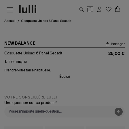
Aller au contenu principal
Accueil
Casquette Unisex 6 Panel Seasalt
NEW BALANCE
Partager
Casquette
Casquette Unisex 6 Panel Seasalt
25,00 €
Unisex
6
Taille
unique
Panel
Prendre votre taille habituelle.
Seasalt
Épuisé
VOTRE CONSEILLÈRE LULLI
Une question sur ce produit ?