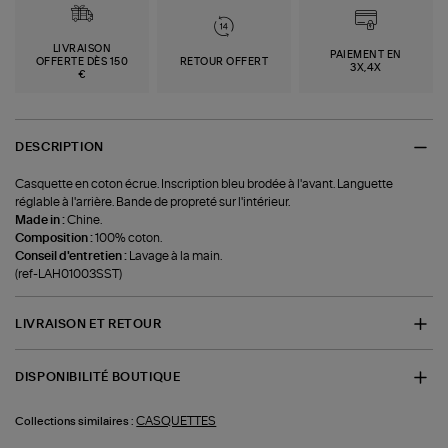
LIVRAISON
PAIEMENT EN
OFFERTE DÈS 150
RETOUR OFFERT
3X,4X
€
DESCRIPTION
Casquette en coton écrue. Inscription bleu brodée à l'avant. Languette
réglable à l'arrière. Bande de propreté sur l'intérieur.
Made in :
Chine.
Composition :
100% coton.
Conseil d'entretien :
Lavage à la main.
(ref-LAH01003SST)
LIVRAISON ET RETOUR
DISPONIBILITÉ BOUTIQUE
CASQUETTES
Collections similaires :