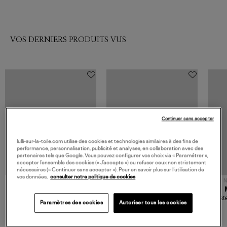
VOS DERNIERS PRODUITS VUS
Continuer sans accepter
lulli-sur-la-toile.com utilise des cookies et technologies similaires à des fins de
performance, personnalisation, publicité et analyses, en collaboration avec des
partenaires tels que Google. Vous pouvez configurer vos choix via « Paramétrer »,
accepter l’ensemble des cookies (« J’accepte ») ou refuser ceux non strictement
nécessaires (« Continuer sans accepter »). Pour en savoir plus sur l’utilisation de
vos données,
consulter notre politique de cookies
NOUVELLE COLLECTION
N
JEROME DREYFUSS
TORAL
Sac Bobi S Cuir Lamé
Mocassins Killian Sport
Veste
Paramètres des cookies
Autoriser tous les cookies
Champagne
Mousse
480,00 €
189,00 €