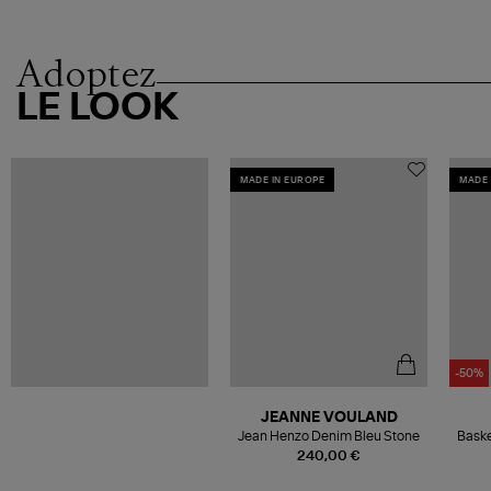
Adoptez
LE LOOK
MADE IN EUROPE
MADE 
-50%
JEANNE VOULAND
Jean Henzo Denim Bleu Stone
Baske
240,00 €