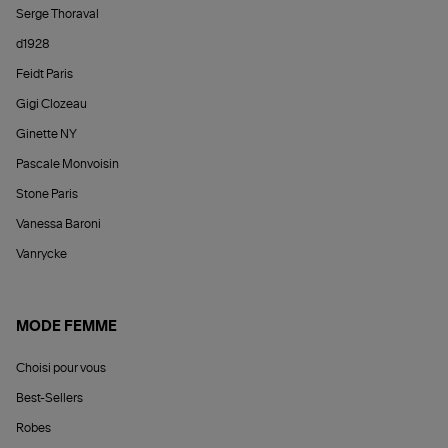
Serge Thoraval
d1928
Feidt Paris
Gigi Clozeau
Ginette NY
Pascale Monvoisin
Stone Paris
Vanessa Baroni
Vanrycke
MODE FEMME
Choisi pour vous
Best-Sellers
Robes