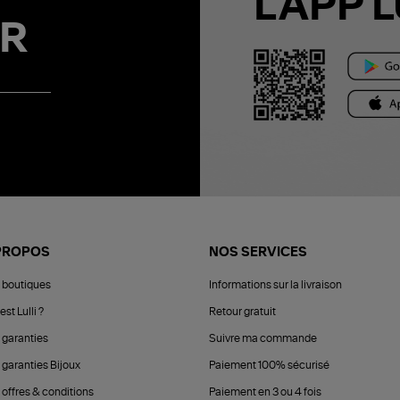
L'APP L
R
PROPOS
NOS SERVICES
 boutiques
Informations sur la livraison
est Lulli ?
Retour gratuit
 garanties
Suivre ma commande
 garanties Bijoux
Paiement 100% sécurisé
 offres & conditions
Paiement en 3 ou 4 fois