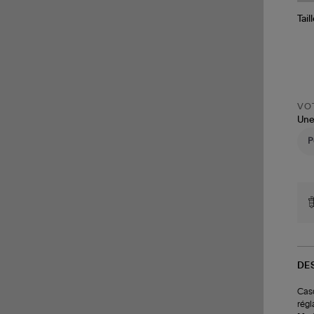
Tail
VOT
Une
DE
Casq
régl