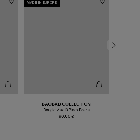
MADE IN EUROPE
MADE IN EU
BAOBAB COLLECTION
Bougie Max 10 Black Pearls
Paréo Fou
90,00 €