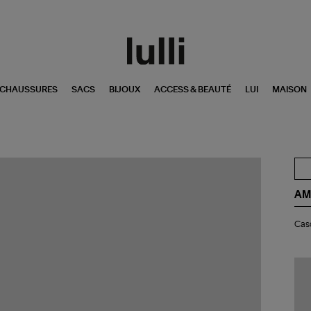
CHAUSSURES
SACS
BIJOUX
ACCESS & BEAUTÉ
LUI
MAISON
AM
Ca
Casq
Uni
Co
Noi