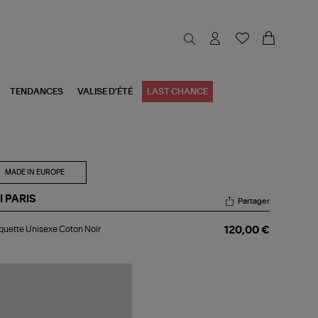
TENDANCES
VALISE D'ÉTÉ
LAST CHANCE
MADE IN EUROPE
I PARIS
Partager
squette
uette Unisexe Coton Noir
120,00 €
sexe
ton
r