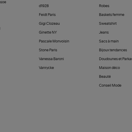
soe
d1928
Robes
Feidt Paris
Baskets femme
Gigi Clozeau
Sweatshirt
d
Ginette NY
Jeans
Pascale Monvoisin
Sacs à main
Stone Paris
Bijoux tendances
Vanessa Baroni
Doudounes et Parka
Vanrycke
Maison déco
Beauté
Conseil Mode