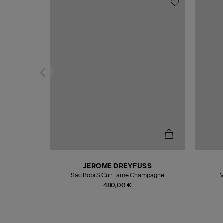
T
JEROME DREYFUSS
k
Sac Bobi S Cuir Lamé Champagne
M
480,00 €