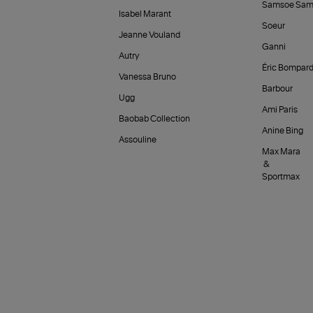
Samsoe Sam
Isabel Marant
Soeur
Jeanne Vouland
Ganni
Autry
Éric Bompar
Vanessa Bruno
Barbour
Ugg
Ami Paris
Baobab Collection
Anine Bing
Assouline
Max Mara
&
Sportmax