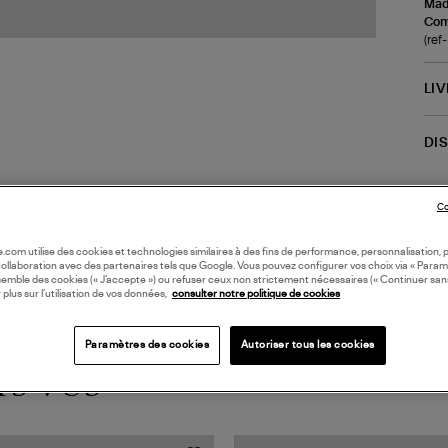
Made
Com
(re
LI
DI
Coll
Co
oile.com utilise des cookies et technologies similaires à des fins de performance, personnalisation, p
collaboration avec des partenaires tels que Google. Vous pouvez configurer vos choix via « Param
semble des cookies (« J’accepte ») ou refuser ceux non strictement nécessaires (« Continuer san
 plus sur l’utilisation de vos données,
consulter notre politique de cookies
Paramètres des cookies
Autoriser tous les cookies
TS VUS