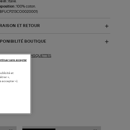
 in :
Italie.
position :
100% coton.
f-BFUCP213CO0020001)
VRAISON ET RETOUR
SPONIBILITÉ BOUTIQUE
CASQUETTES
ections similaires :
ntinuer sans accepter
ublicité et
étrer »,
s accepter »).