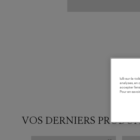
lulli-sur-la-t
analyses, en 
accepter l’en
Pour en savoir
VOS DERNIERS PRODUI