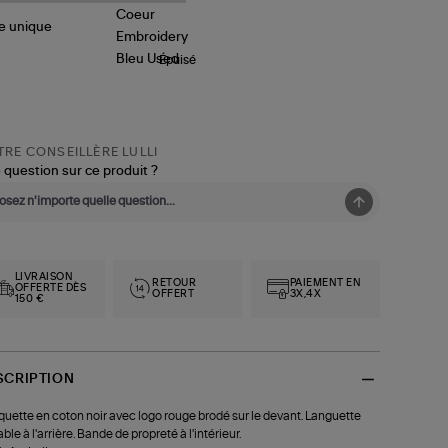
le
unique
Épuisé
RE CONSEILLÈRE LULLI
 question sur ce produit ?
LIVRAISON
RETOUR
PAIEMENT EN
OFFERTE DÈS
OFFERT
3X,4X
150 €
SCRIPTION
uette en coton noir avec logo rouge brodé sur le devant. Languette
able à l'arrière. Bande de propreté à l'intérieur.