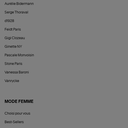
Aurélie Bidermann
Serge Thoraval
d1928
Feidt Paris
Gigi Clozeau
Ginette NY
Pascale Monvoisin
Stone Paris
Vanessa Baroni
Vanrycke
MODE FEMME
Choisi pour vous
Best-Sellers