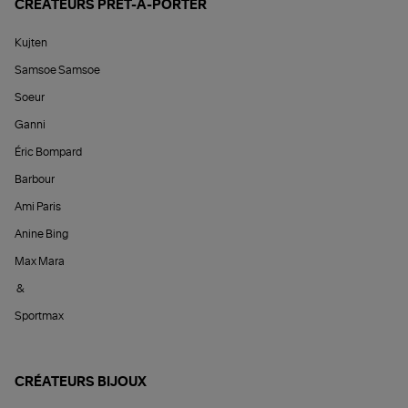
CRÉATEURS PRÊT-À-PORTER
Kujten
Samsoe Samsoe
Soeur
Ganni
Éric Bompard
Barbour
Ami Paris
Anine Bing
Max Mara
&
Sportmax
CRÉATEURS BIJOUX