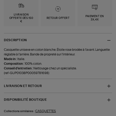
LIVRAISON
PAIEMENT EN
OFFERTE DÈS 150
RETOUR OFFERT
3X,4X
€
DESCRIPTION
Casquette unisexe en coton blanche. Étoile rose brodée à l'avant. Languette
réglable à l'arrière. Bande de propreté sur l'intérieur.
Made in :
Italie.
Composition :
100% coton.
Conseil d'entretien :
Nettoyage chez un spécialiste.
(ref-GUP01038P00059781698)
LIVRAISON ET RETOUR
DISPONIBILITÉ BOUTIQUE
CASQUETTES
Collections similaires :