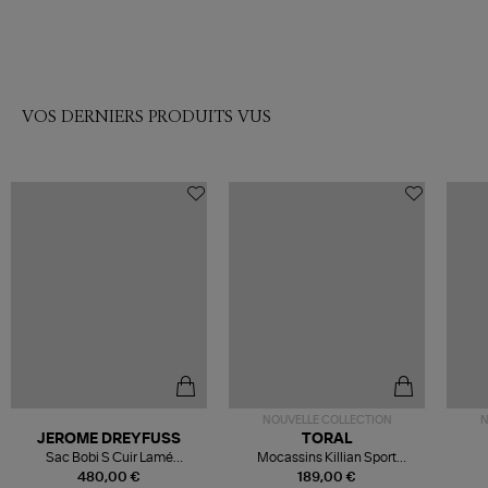
VOS DERNIERS PRODUITS VUS
NOUVELLE COLLECTION
N
JEROME DREYFUSS
TORAL
Sac Bobi S Cuir Lamé
Mocassins Killian Sport
Champagne
Mousse
480,00 €
189,00 €