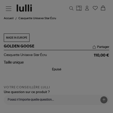
Aller au contenu principal
Accueil
Casquette Unisexe Star Écru
MADE IN EUROPE
GOLDEN GOOSE
Partager
Casquette
Casquette Unisexe Star Écru
110,00 €
Unisexe
Star
Taille
unique
Écru
Épuisé
VOTRE CONSEILLÈRE LULLI
Une question sur ce produit ?