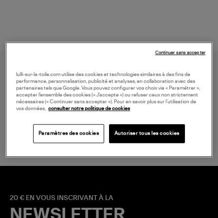
Continuer sans accepter
lulli-sur-la-toile.com utilise des cookies et technologies similaires à des fins de
performance, personnalisation, publicité et analyses, en collaboration avec des
partenaires tels que Google. Vous pouvez configurer vos choix via « Paramétrer »,
accepter l’ensemble des cookies (« J’accepte ») ou refuser ceux non strictement
nécessaires (« Continuer sans accepter »). Pour en savoir plus sur l’utilisation de
vos données,
consulter notre politique de cookies
LIVRAISON GRATUITE
à partir de 150 € d'achat*
Paramètres des cookies
Autoriser tous les cookies
20 € EN VOUS INSCRIVANT À LA
NEWSLETTER