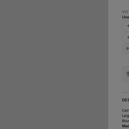
VOT
Une
DE
Cein
Lar
Bouc
Made