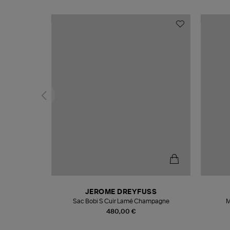
N
JEROME DREYFUSS
te
Sac Bobi S Cuir Lamé Champagne
M
480,00 €