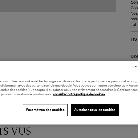
Com
Cons
Ne p
prof
(re
LI
DI
Co
Coll
oile.com utilise des cookies et technologies similaires à des fins de performance, personnalisation, p
collaboration avec des partenaires tels que Google. Vous pouvez configurer vos choix via « Param
semble des cookies (« J’accepte ») ou refuser ceux non strictement nécessaires (« Continuer san
 plus sur l’utilisation de vos données,
consulter notre politique de cookies
Paramètres des cookies
Autoriser tous les cookies
TS VUS