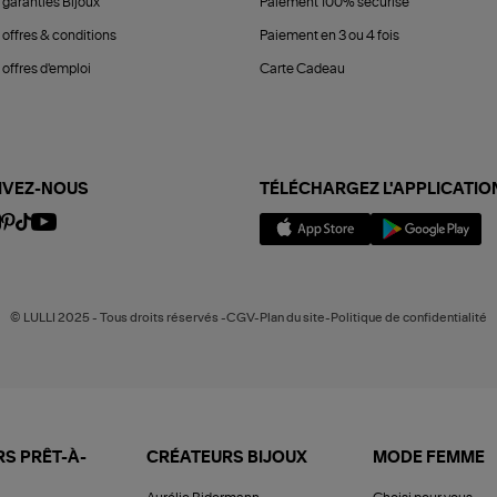
 garanties Bijoux
Paiement 100% sécurisé
 offres & conditions
Paiement en 3 ou 4 fois
offres d'emploi
Carte Cadeau
IVEZ-NOUS
TÉLÉCHARGEZ L'APPLICATIO
© LULLI 2025 - Tous droits réservés -CGV-Plan du site-Politique de confidentialité
S PRÊT-À-
CRÉATEURS BIJOUX
MODE FEMME