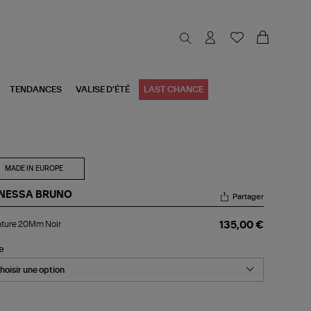
TENDANCES
VALISE D'ÉTÉ
LAST CHANCE
MADE IN EUROPE
NESSA BRUNO
Partager
nture
nture 20Mm Noir
135,00 €
Mm
r
le