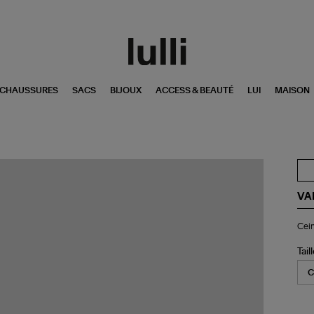
CHAUSSURES
SACS
BIJOUX
ACCESS & BEAUTÉ
LUI
MAISON
VA
Cei
Cei
20
Noi
Tail