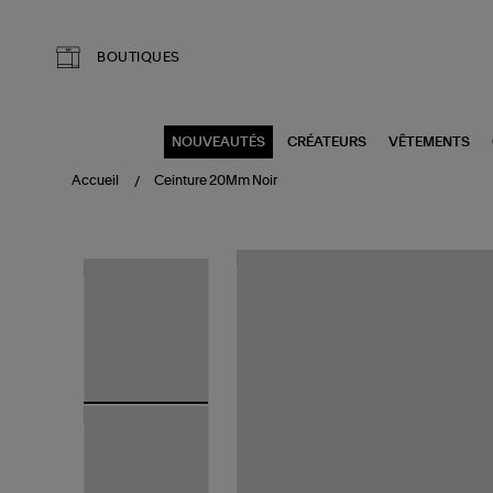
Aller au contenu principal
BOUTIQUES
NOUVEAUTÉS
CRÉATEURS
VÊTEMENTS
Accueil
Ceinture 20Mm Noir