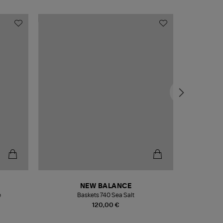
NEW BALANCE
e
Baskets 740 Sea Salt
Veste
120,00 €