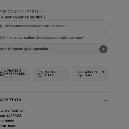
RE CONSEILLÈRE LULLI
 question sur ce produit ?
Cette ceinture est-elle en cuir véritable ?
Quelle est la matière de la boucle de cette ceinture ?
LIVRAISON
RETOUR
PAIEMENT EN
OFFERTE DÈS
OFFERT
3X,4X
150 €
SCRIPTION
ture en cuir noir.
geur de 20MM.
le dorée .
 in :
Italie