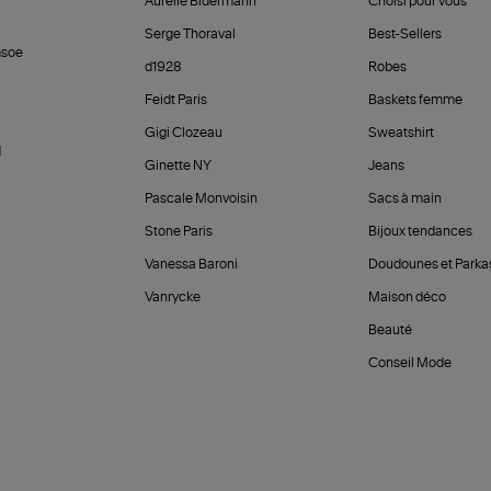
Aurélie Bidermann
Choisi pour vous
Serge Thoraval
Best-Sellers
soe
d1928
Robes
Feidt Paris
Baskets femme
Gigi Clozeau
Sweatshirt
d
Ginette NY
Jeans
Pascale Monvoisin
Sacs à main
Stone Paris
Bijoux tendances
Vanessa Baroni
Doudounes et Parka
Vanrycke
Maison déco
Beauté
Conseil Mode