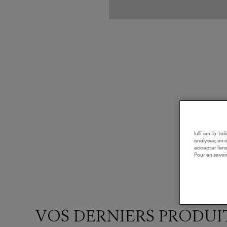
lulli-sur-la-t
analyses, en 
accepter l’en
Pour en savoir
VOS DERNIERS PRODUI