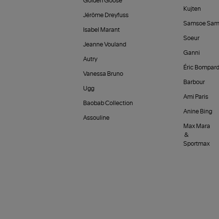
Golden Goose
Kujten
Jérôme Dreyfuss
Samsoe Sam
Isabel Marant
Soeur
Jeanne Vouland
Ganni
Autry
Éric Bompar
Vanessa Bruno
Barbour
Ugg
Ami Paris
Baobab Collection
Anine Bing
Assouline
Max Mara
&
Sportmax