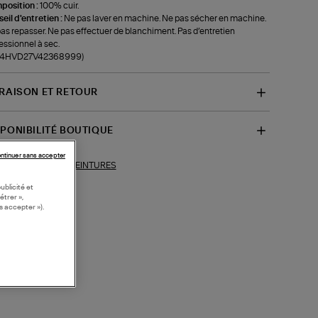
position :
100% cuir.
eil d'entretien :
Ne pas laver en machine. Ne pas sécher en machine.
as repasser. Ne pas effectuer de blanchiment. Pas d’entretien
essionnel à sec.
f-4HVD27V42368999)
VRAISON ET RETOUR
SPONIBILITÉ BOUTIQUE
ntinuer sans accepter
CEINTURES
ections similaires :
ublicité et
étrer »,
s accepter »).