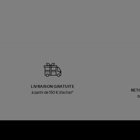
LIVRAISON GRATUITE
RET
à partir de 150 € d'achat*
d