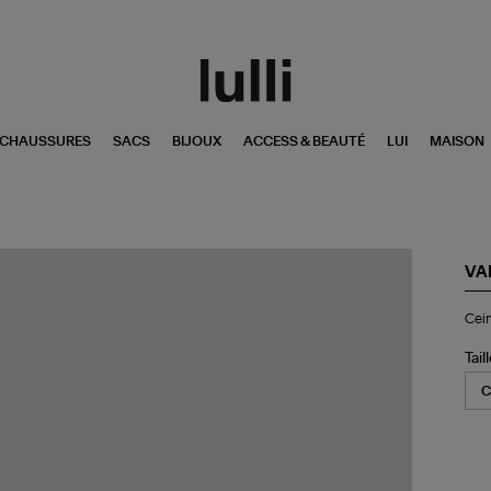
CHAUSSURES
SACS
BIJOUX
ACCESS & BEAUTÉ
LUI
MAISON
VA
Cei
Cei
25
Oli
Tail