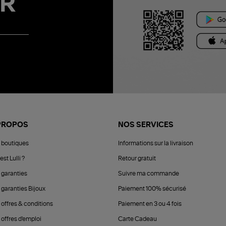
R
PROPOS
NOS SERVICES
 boutiques
Informations sur la livraison
est Lulli ?
Retour gratuit
 garanties
Suivre ma commande
 garanties Bijoux
Paiement 100% sécurisé
 offres & conditions
Paiement en 3 ou 4 fois
offres d'emploi
Carte Cadeau