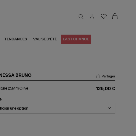
TENDANCES
VALISE D'ÉTÉ
LAST CHANCE
NESSA BRUNO
Partager
nture
nture 25Mm Olive
125,00 €
Mm
ve
le