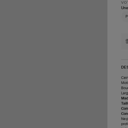
VOT
Une
DE
Cein
Moti
Bouc
Lar
Made
Tail
Com
Cons
Ne p
prof