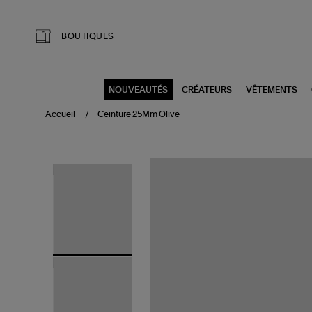
Aller au contenu principal
BOUTIQUES
NOUVEAUTÉS
CRÉATEURS
VÊTEMENTS
Accueil
Ceinture 25Mm Olive