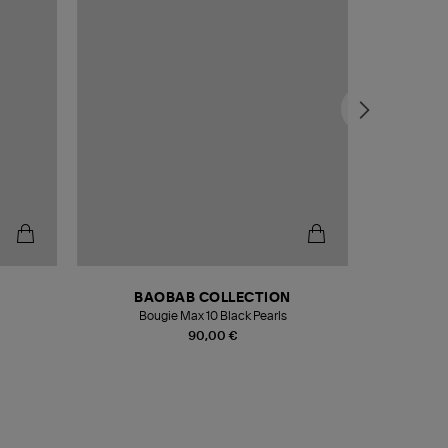
BAOBAB COLLECTION
Bougie Max 10 Black Pearls
Paréo Fou
90,00 €