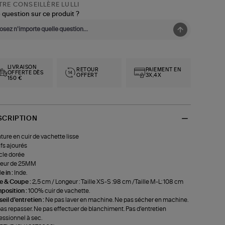
RE CONSEILLÈRE LULLI
 question sur ce produit ?
LIVRAISON
RETOUR
PAIEMENT EN
OFFERTE DÈS
OFFERT
3X,4X
150 €
SCRIPTION
ture en cuir de vachette lisse
fs ajourés
le dorée
geur de 25MM
 in :
Inde.
le & Coupe :
2,5 cm / Longeur : Taille XS-S :98 cm /Taille M-L: 108 cm
position :
100% cuir de vachette.
eil d'entretien :
Ne pas laver en machine. Ne pas sécher en machine.
as repasser. Ne pas effectuer de blanchiment. Pas d’entretien
essionnel à sec.