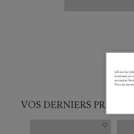
lulli-sur-la-t
analyses, en 
accepter l’en
Pour en savoir
VOS DERNIERS PRODUI