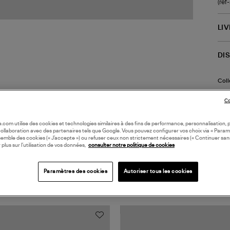
(re
LI
DI
Coll
Co
oile.com utilise des cookies et technologies similaires à des fins de performance, personnalisation, p
collaboration avec des partenaires tels que Google. Vous pouvez configurer vos choix via « Param
semble des cookies (« J’accepte ») ou refuser ceux non strictement nécessaires (« Continuer san
 plus sur l’utilisation de vos données,
consulter notre politique de cookies
Paramètres des cookies
Autoriser tous les cookies
TS VUS