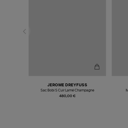
T
JEROME DREYFUSS
k
Sac Bobi S Cuir Lamé Champagne
M
480,00 €