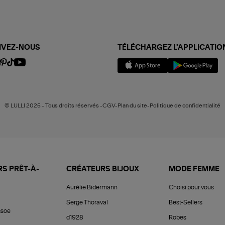
IVEZ-NOUS
TÉLÉCHARGEZ L'APPLICATIO
© LULLI 2025 - Tous droits réservés -CGV-Plan du site-Politique de confidentialité
S PRÊT-À-
CRÉATEURS BIJOUX
MODE FEMME
Aurélie Bidermann
Choisi pour vous
Serge Thoraval
Best-Sellers
soe
d1928
Robes