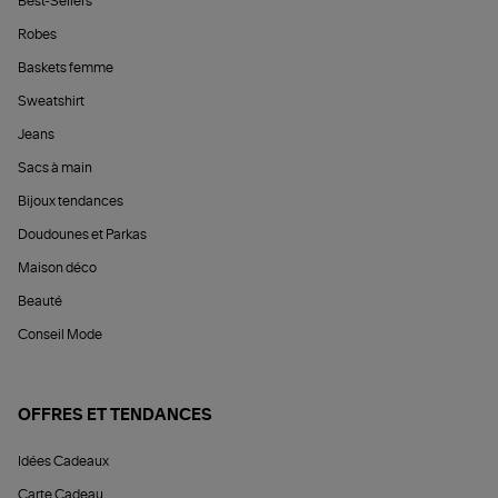
Best-Sellers
Robes
Baskets femme
Sweatshirt
Jeans
Sacs à main
Bijoux tendances
Doudounes et Parkas
Maison déco
Beauté
Conseil Mode
OFFRES ET TENDANCES
Idées Cadeaux
Carte Cadeau