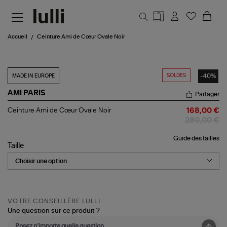
Aller au contenu principal
Accueil
Ceinture Ami de Cœur Ovale Noir
SOLDES
-40%
MADE IN EUROPE
AMI PARIS
Partager
Ceinture
Ceinture Ami de Cœur Ovale Noir
168,00 €
Ami
280,00 €
de
Cœur
Guide des tailles
Ovale
Taille
Noir
VOTRE CONSEILLÈRE LULLI
Une question sur ce produit ?