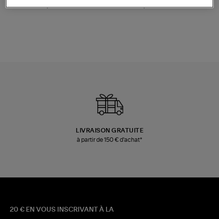
Champagne
Mousse
480,00 €
189,00 €
LIVRAISON GRATUITE
à partir de 150 € d'achat*
20 € EN VOUS INSCRIVANT À LA