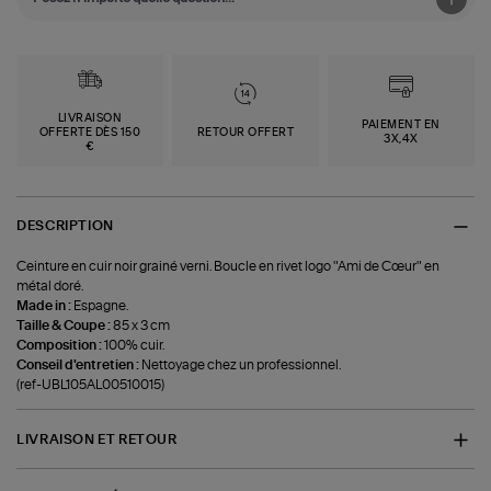
LIVRAISON
PAIEMENT EN
OFFERTE DÈS 150
RETOUR OFFERT
3X,4X
€
DESCRIPTION
Ceinture en cuir noir grainé verni. Boucle en rivet logo "Ami de Cœur" en
métal doré.
Made in :
Espagne.
Taille & Coupe :
85 x 3 cm
Composition :
100% cuir.
Conseil d'entretien :
Nettoyage chez un professionnel.
(ref-UBL105AL00510015)
LIVRAISON ET RETOUR