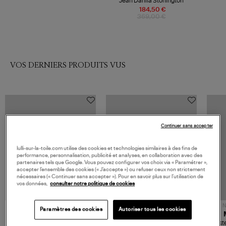
Jean Dahlia Stonington
184,50 €
369,00 €
VOS DERNIERS PRODUITS VUS
Continuer sans accepter
lulli-sur-la-toile.com utilise des cookies et technologies similaires à des fins de
performance, personnalisation, publicité et analyses, en collaboration avec des
partenaires tels que Google. Vous pouvez configurer vos choix via « Paramétrer »,
accepter l’ensemble des cookies (« J’accepte ») ou refuser ceux non strictement
nécessaires (« Continuer sans accepter »). Pour en savoir plus sur l’utilisation de
vos données,
consulter notre politique de cookies
NOUVELLE COLLECTION
N
Paramètres des cookies
Autoriser tous les cookies
JEROME DREYFUSS
TORAL
Sac Bobi S Cuir Lamé
Mocassins Killian Sport
Veste