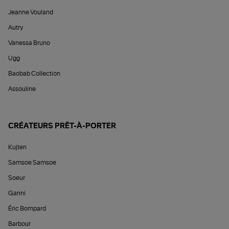
Jeanne Vouland
Autry
Vanessa Bruno
Ugg
Baobab Collection
Assouline
CRÉATEURS PRÊT-À-PORTER
Kujten
Samsoe Samsoe
Soeur
Ganni
Éric Bompard
Barbour