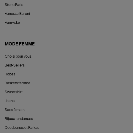
Stone Paris
Vanessa Baroni
Vanrycke
MODE FEMME
Choisi pour vous
Best-Sellers
Robes
Baskets femme
Sweatshirt
Jeans
Sacs à main
Bijoux tendances
Doudounes et Parkas