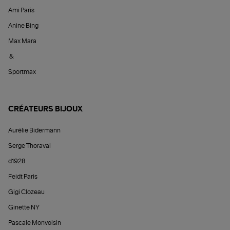
Ami Paris
Anine Bing
Max Mara
&
Sportmax
CRÉATEURS BIJOUX
Aurélie Bidermann
Serge Thoraval
d1928
Feidt Paris
Gigi Clozeau
Ginette NY
Pascale Monvoisin