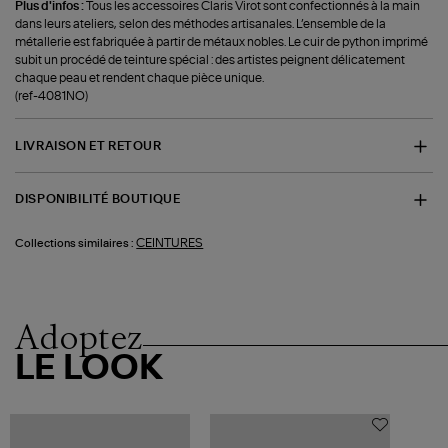
Plus d'infos :
Tous les accessoires Claris Virot sont confectionnés à la main
dans leurs ateliers, selon des méthodes artisanales. L’ensemble de la
métallerie est fabriquée à partir de métaux nobles. Le cuir de python imprimé
subit un procédé de teinture spécial : des artistes peignent délicatement
chaque peau et rendent chaque pièce unique.
(ref-4081NO)
LIVRAISON ET RETOUR
DISPONIBILITÉ BOUTIQUE
CEINTURES
Collections similaires :
Adoptez
LE LOOK