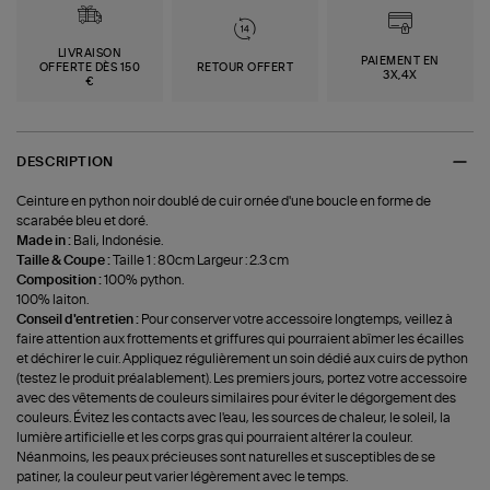
LIVRAISON
PAIEMENT EN
OFFERTE DÈS 150
RETOUR OFFERT
3X,4X
€
DESCRIPTION
Ceinture en python noir doublé de cuir ornée d'une boucle en forme de
scarabée bleu et doré.
Made in :
Bali, Indonésie.
Taille & Coupe :
Taille 1 : 80cm Largeur : 2.3 cm
Composition :
100% python.
100% laiton.
Conseil d'entretien :
Pour conserver votre accessoire longtemps, veillez à
faire attention aux frottements et griffures qui pourraient abîmer les écailles
et déchirer le cuir. Appliquez régulièrement un soin dédié aux cuirs de python
(testez le produit préalablement). Les premiers jours, portez votre accessoire
avec des vêtements de couleurs similaires pour éviter le dégorgement des
couleurs. Évitez les contacts avec l'eau, les sources de chaleur, le soleil, la
lumière artificielle et les corps gras qui pourraient altérer la couleur.
Néanmoins, les peaux précieuses sont naturelles et susceptibles de se
patiner, la couleur peut varier légèrement avec le temps.