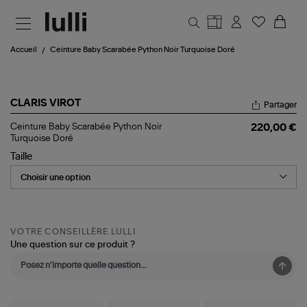
Aller au contenu principal
Accueil
Ceinture Baby Scarabée Python Noir Turquoise Doré
CLARIS VIROT
Partager
Ceinture
Ceinture Baby Scarabée Python Noir
220,00 €
Baby
Turquoise Doré
Scarabée
Taille
Python
Noir
Turquoise
Doré
VOTRE CONSEILLÈRE LULLI
Une question sur ce produit ?