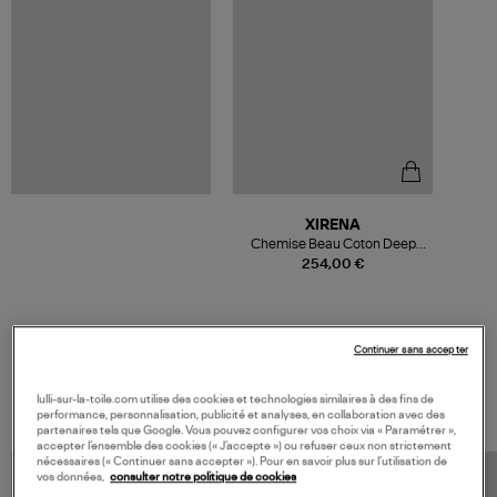
XIRENA
Chemise Beau Coton Deep
Water
254,00 €
Continuer sans accepter
VOS DERNIERS PRODUITS VUS
lulli-sur-la-toile.com utilise des cookies et technologies similaires à des fins de
performance, personnalisation, publicité et analyses, en collaboration avec des
partenaires tels que Google. Vous pouvez configurer vos choix via « Paramétrer »,
accepter l’ensemble des cookies (« J’accepte ») ou refuser ceux non strictement
nécessaires (« Continuer sans accepter »). Pour en savoir plus sur l’utilisation de
vos données,
consulter notre politique de cookies