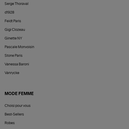
Serge Thoraval
d1928
Feidt Paris
Gigi Clozeau
Ginette NY
Pascale Monvoisin
Stone Paris
Vanessa Baroni
Vanrycke
MODE FEMME
Choisi pour vous
Best-Sellers
Robes