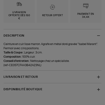
LIVRAISON
PAIEMENT EN
OFFERTE DÈS 150
RETOUR OFFERT
3X,4X
€
DESCRIPTION
Ceinture en cuir lisse marron. Agrafe en métal doré gravée "Isabel Marant".
Fermoir avec cinq positions.
Taille & Coupe :
Largeur : 3 cm.
Composition :
100% cuir.
Conseil d'entretien :
Nettoyage chez un spécialiste.
(ref-CE057CFAA3B42A23NL)
LIVRAISON ET RETOUR
DISPONIBILITÉ BOUTIQUE