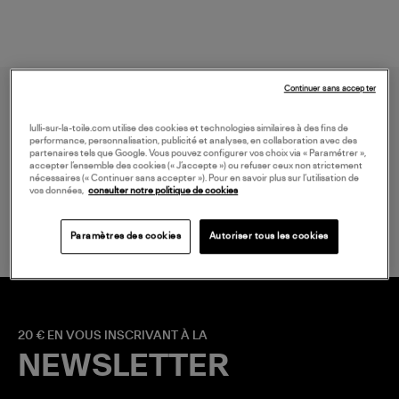
Continuer sans accepter
lulli-sur-la-toile.com utilise des cookies et technologies similaires à des fins de
performance, personnalisation, publicité et analyses, en collaboration avec des
partenaires tels que Google. Vous pouvez configurer vos choix via « Paramétrer »,
accepter l’ensemble des cookies (« J’accepte ») ou refuser ceux non strictement
nécessaires (« Continuer sans accepter »). Pour en savoir plus sur l’utilisation de
LIVRAISON GRATUITE
vos données,
consulter notre politique de cookies
à partir de 150 € d'achat*
Paramètres des cookies
Autoriser tous les cookies
20 € EN VOUS INSCRIVANT À LA
NEWSLETTER