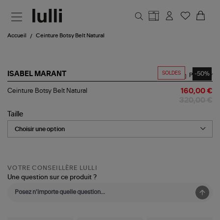
Aller au contenu principal
Accueil
Ceinture Botsy Belt Natural
SOLDES
-50%
ISABEL MARANT
Partager
Ceinture
Ceinture Botsy Belt Natural
160,00 €
Botsy
320,00 €
Belt
Natural
Taille
VOTRE CONSEILLÈRE LULLI
Une question sur ce produit ?