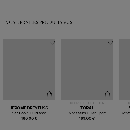
VOS DERNIERS PRODUITS VUS
NOUVELLE COLLECTION
N
JEROME DREYFUSS
TORAL
Sac Bobi S Cuir Lamé
Mocassins Killian Sport
Veste
Champagne
Mousse
480,00 €
189,00 €