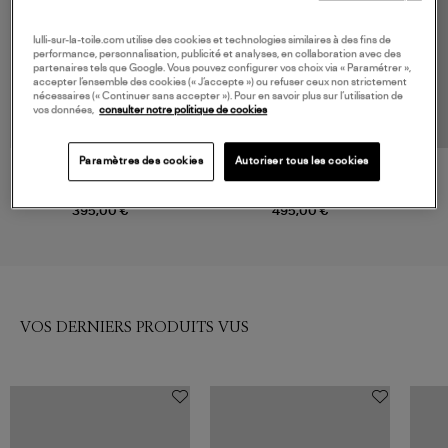
lulli-sur-la-toile.com utilise des cookies et technologies similaires à des fins de
performance, personnalisation, publicité et analyses, en collaboration avec des
partenaires tels que Google. Vous pouvez configurer vos choix via « Paramétrer »,
accepter l’ensemble des cookies (« J’accepte ») ou refuser ceux non strictement
nécessaires (« Continuer sans accepter »). Pour en savoir plus sur l’utilisation de
vos données,
consulter notre politique de cookies
Paramètres des cookies
Autoriser tous les cookies
ISABEL MARANT
ISABEL MARANT
Ceinture Bali Black Silver
Ceinture Bolton Belt Burgundy
395,00 €
495,00 €
VOS DERNIERS PRODUITS VUS