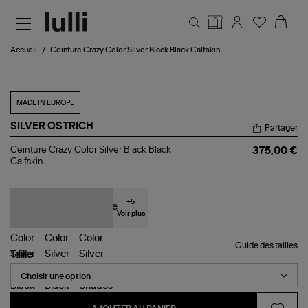
Aller au contenu principal
Accueil
Ceinture Crazy Color Silver Black Black Calfskin
MADE IN EUROPE
SILVER OSTRICH
Partager
Ceinture
Ceinture Crazy Color Silver Black Black
375,00 €
Crazy
Calfskin
Color
Silver
Black
Black
+
5
Calfskin
Voir plus
Guide des tailles
Taille