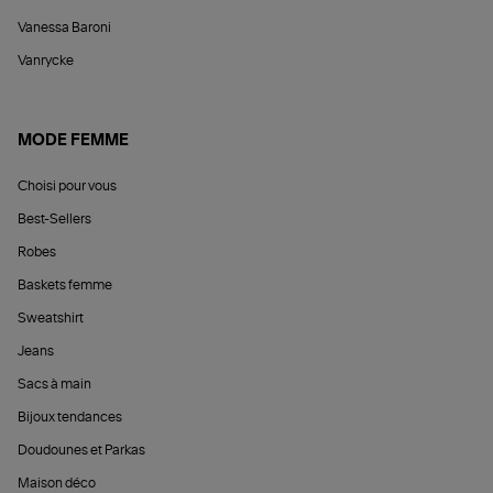
Vanessa Baroni
Vanrycke
MODE FEMME
Choisi pour vous
Best-Sellers
Robes
Baskets femme
Sweatshirt
Jeans
Sacs à main
Bijoux tendances
Doudounes et Parkas
Maison déco