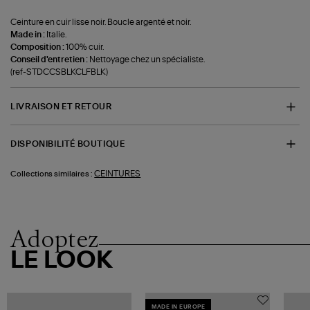
Ceinture en cuir lisse noir. Boucle argenté et noir.
Made in :
Italie.
Composition :
100% cuir.
Conseil d'entretien :
Nettoyage chez un spécialiste.
(ref-STDCCSBLKCLFBLK)
LIVRAISON ET RETOUR
DISPONIBILITÉ BOUTIQUE
CEINTURES
Collections similaires :
Adoptez
LE LOOK
MADE IN EUROPE