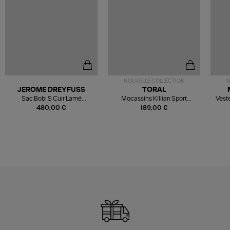
NOUVELLE COLLECTION
N
JEROME DREYFUSS
TORAL
Sac Bobi S Cuir Lamé
Mocassins Killian Sport
Veste
Champagne
Mousse
480,00 €
189,00 €