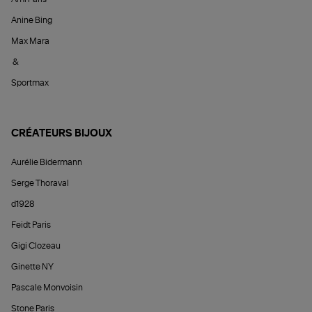
Anine Bing
Max Mara
&
Sportmax
CRÉATEURS BIJOUX
Aurélie Bidermann
Serge Thoraval
d1928
Feidt Paris
Gigi Clozeau
Ginette NY
Pascale Monvoisin
Stone Paris