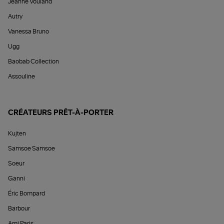
Jeanne Vouland
Autry
Vanessa Bruno
Ugg
Baobab Collection
Assouline
CRÉATEURS PRÊT-À-PORTER
Kujten
Samsoe Samsoe
Soeur
Ganni
Éric Bompard
Barbour
Ami Paris