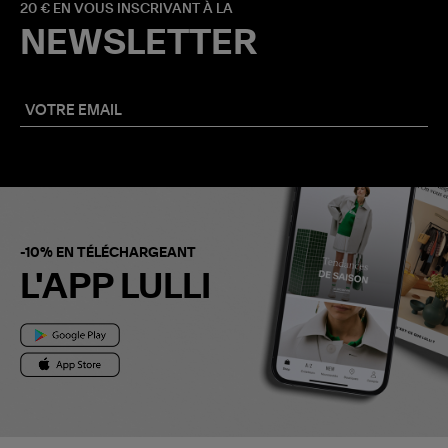
20 € EN VOUS INSCRIVANT À LA
NEWSLETTER
-10% EN TÉLÉCHARGEANT
L'APP LULLI