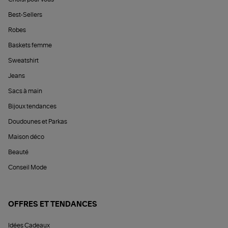
Best-Sellers
Robes
Baskets femme
Sweatshirt
Jeans
Sacs à main
Bijoux tendances
Doudounes et Parkas
Maison déco
Beauté
Conseil Mode
OFFRES ET TENDANCES
Idées Cadeaux