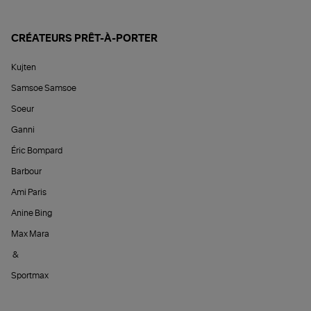
CRÉATEURS PRÊT-À-PORTER
Kujten
Samsoe Samsoe
Soeur
Ganni
Éric Bompard
Barbour
Ami Paris
Anine Bing
Max Mara
&
Sportmax