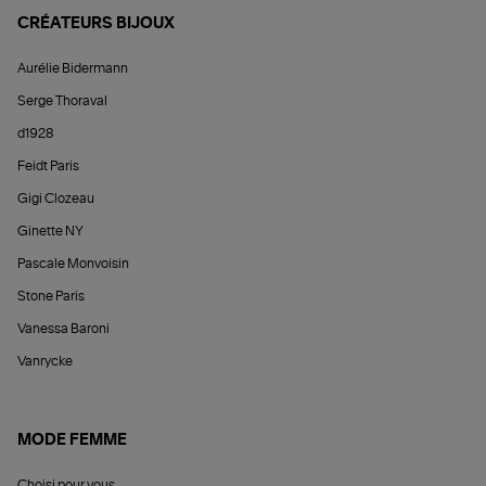
CRÉATEURS BIJOUX
Aurélie Bidermann
Serge Thoraval
d1928
Feidt Paris
Gigi Clozeau
Ginette NY
Pascale Monvoisin
Stone Paris
Vanessa Baroni
Vanrycke
MODE FEMME
Choisi pour vous