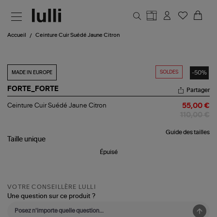
Aller au contenu principal
Accueil
Ceinture Cuir Suédé Jaune Citron
SOLDES
-50%
MADE IN EUROPE
FORTE_FORTE
Partager
Ceinture
Ceinture Cuir Suédé Jaune Citron
55,00 €
Cuir
110,00 €
Suédé
Jaune
Guide des tailles
Citron
Taille
unique
Épuisé
VOTRE CONSEILLÈRE LULLI
Une question sur ce produit ?