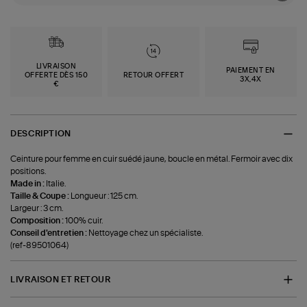
LIVRAISON
PAIEMENT EN
OFFERTE DÈS 150
RETOUR OFFERT
3X,4X
€
DESCRIPTION
Ceinture pour femme en cuir suédé jaune, boucle en métal. Fermoir avec dix
positions.
Made in :
Italie.
Taille & Coupe :
Longueur : 125 cm.
Largeur : 3 cm.
Composition :
100% cuir.
Conseil d'entretien :
Nettoyage chez un spécialiste.
(ref-89501064)
LIVRAISON ET RETOUR