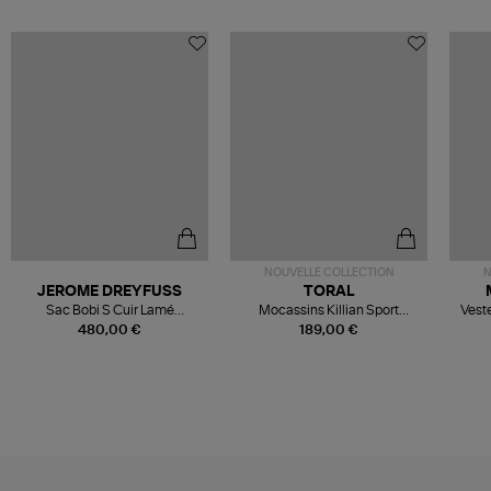
NOUVELLE COLLECTION
N
JEROME DREYFUSS
TORAL
Sac Bobi S Cuir Lamé
Mocassins Killian Sport
Veste
Champagne
Mousse
480,00 €
189,00 €