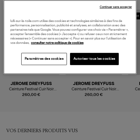
Continuer sans accepter
MADE 
lulli-sur-la-toile.com utilise des cookies et technologies similaires à des fins de
performance, personnalisation, publicité et analyses, en collaboration avec des
partenaires tels que Google. Vous pouvez configurer vos choix via « Paramétrer »,
accepter l’ensemble des cookies (« J’accepte ») ou refuser ceux non strictement
nécessaires (« Continuer sans accepter »). Pour en savoir plus sur l’utilisation de
vos données,
consulter notre politique de cookies
Paramètres des cookies
Autoriser tous les cookies
JEROME DREYFUSS
JEROME DREYFUSS
Ceinture Festival Cuir Noir
Ceinture Festival Cuir Noir
Cei
Silver
Brass
260,00 €
260,00 €
VOS DERNIERS PRODUITS VUS