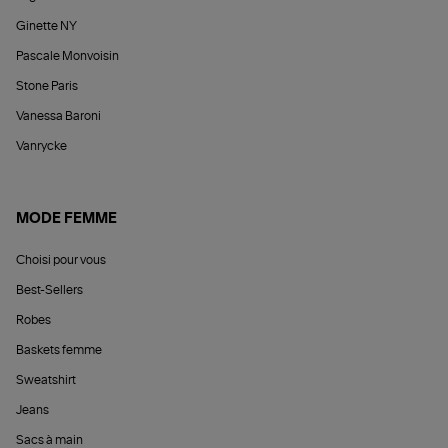
Ginette NY
Pascale Monvoisin
Stone Paris
Vanessa Baroni
Vanrycke
MODE FEMME
Choisi pour vous
Best-Sellers
Robes
Baskets femme
Sweatshirt
Jeans
Sacs à main