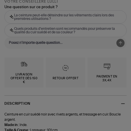
VOTRE CONSEILLÈRE LULLI
Une question sur ce produit ?
La ceinture peut-elle déteindre sur les vêtements clairs lors des
premières utilisations ?
Quels produits d'entretien sont recommandés pour préserver la
qualité du cuir suédé et de sa couleur ?
LIVRAISON
PAIEMENT EN
OFFERTE DÈS 150
RETOUR OFFERT
3X,4X
€
DESCRIPTION
Ceinture en cuir suédé noir avec rivets argents, et tressage en cuir. Boucle
argent.
Made in :
Inde.
Taille & Coupe :
Longueur : 101 cm.