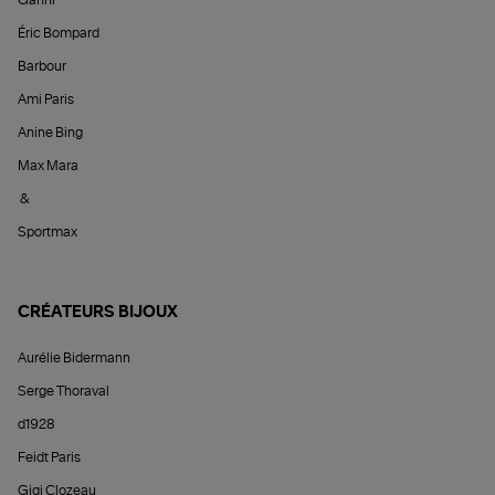
Éric Bompard
Barbour
Ami Paris
Anine Bing
Max Mara
&
Sportmax
CRÉATEURS BIJOUX
Aurélie Bidermann
Serge Thoraval
d1928
Feidt Paris
Gigi Clozeau