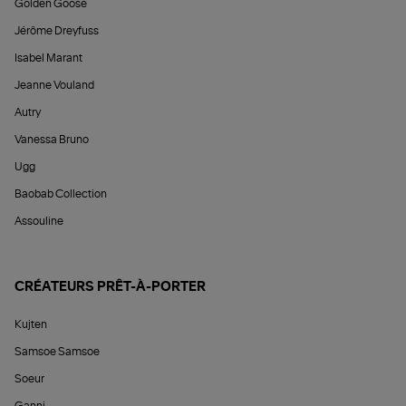
Golden Goose
Jérôme Dreyfuss
Isabel Marant
Jeanne Vouland
Autry
Vanessa Bruno
Ugg
Baobab Collection
Assouline
CRÉATEURS PRÊT-À-PORTER
Kujten
Samsoe Samsoe
Soeur
Ganni