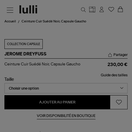
Aller au contenu principal
Accueil
Ceinture Cuir Suédé Noir, Capsule Gaucho
COLLECTION CAPSULE
JEROME DREYFUSS
Partager
Ceinture
Ceinture Cuir Suédé Noir, Capsule Gaucho
230,00 €
Cuir
Suédé
Guide des tailles
Noir,
Taille
Capsule
Gaucho
AJOUTER AU PANIER
VOIR DISPONIBILITÉ EN BOUTIQUE