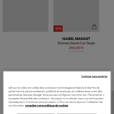
-50%
ISABEL MARANT
Bottines Deone Cuir Taupe
260,00 €
520,00 €
VOS DERNIERS PRODUITS VUS
Continuer sans accepter
lulli-sur-la-toile.com utilise des cookies et technologies similaires à des fins de
performance, personnalisation, publicité et analyses, en collaboration avec des
partenaires tels que Google. Vous pouvez configurer vos choix via « Paramétrer »,
accepter l’ensemble des cookies (« J’accepte ») ou refuser ceux non strictement
nécessaires (« Continuer sans accepter »). Pour en savoir plus sur l’utilisation de
vos données,
consulter notre politique de cookies