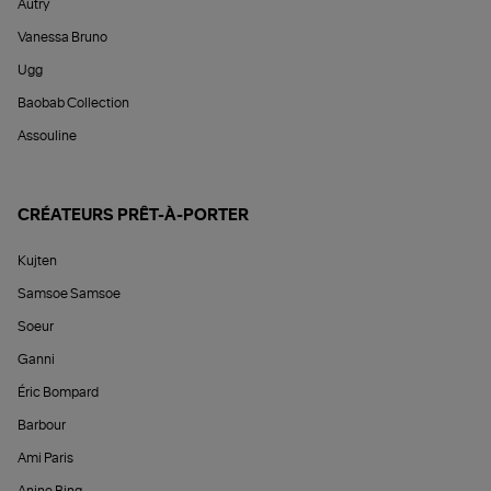
Autry
Vanessa Bruno
Ugg
Baobab Collection
Assouline
CRÉATEURS PRÊT-À-PORTER
Kujten
Samsoe Samsoe
Soeur
Ganni
Éric Bompard
Barbour
Ami Paris