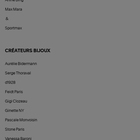
Anine Bing
Max Mara
&
Sportmax
CRÉATEURS BIJOUX
Aurélie Bidermann
Serge Thoraval
d1928
Feidt Paris
Gigi Clozeau
Ginette NY
Pascale Monvoisin
Stone Paris
Vanessa Baroni