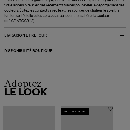
frottements et aux griffures qui pourraient l'abîmer. Les premiers jours, portez
votre accessoire avec des vêtements foncés pour éviter le dégorgement des
couleurs. Évitez les contacts avec l'eau, les sources de chaleur, le soleil, la
lumière artificielle et les corps gras qui pourraient altérer la couleur.
(ref-CEINTGCR112)
LIVRAISON ET RETOUR
DISPONIBILITÉ BOUTIQUE
Adoptez
LE LOOK
MADE IN EUROPE