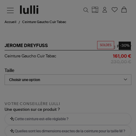
Aller au contenu principal
Accueil
Ceinture Gaucho Cuir Tabac
SOLDES
-30%
JEROME DREYFUSS
Partager
Ceinture
Ceinture Gaucho Cuir Tabac
161,00 €
Gaucho
230,00 €
Cuir
Tabac
Taille
VOTRE CONSEILLÈRE LULLI
Une question sur ce produit ?
Cette ceinture est-elle réglable ?
Quelles sont les dimensions exactes de la ceinture pour la taille M ?