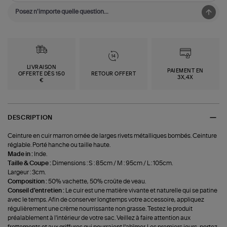
LIVRAISON
PAIEMENT EN
OFFERTE DÈS 150
RETOUR OFFERT
3X,4X
€
DESCRIPTION
Ceinture en cuir marron ornée de larges rivets métalliques bombés. Ceinture
réglable. Porté hanche ou taille haute.
Made in :
Inde.
Taille & Coupe :
Dimensions : S : 85cm / M : 95cm / L : 105cm.
Largeur : 3cm.
Composition :
50% vachette, 50% croûte de veau.
Conseil d'entretien :
Le cuir est une matière vivante et naturelle qui se patine
avec le temps. Afin de conserver longtemps votre accessoire, appliquez
régulièrement une crème nourrissante non grasse. Testez le produit
préalablement à l'intérieur de votre sac. Veillez à faire attention aux