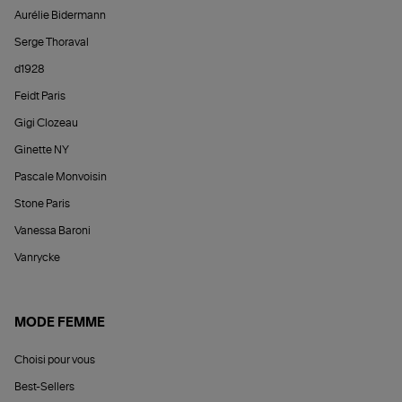
Aurélie Bidermann
Serge Thoraval
d1928
Feidt Paris
Gigi Clozeau
Ginette NY
Pascale Monvoisin
Stone Paris
Vanessa Baroni
Vanrycke
MODE FEMME
Choisi pour vous
Best-Sellers