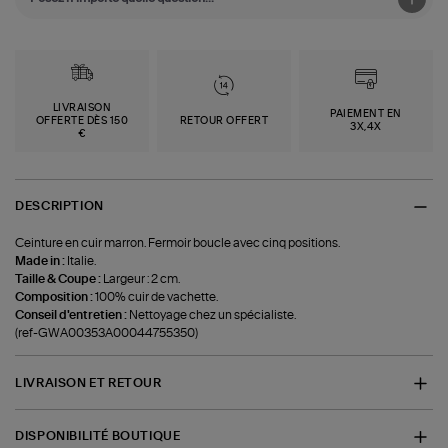
LIVRAISON
PAIEMENT EN
OFFERTE DÈS 150
RETOUR OFFERT
3X,4X
€
DESCRIPTION
Ceinture en cuir marron. Fermoir boucle avec cinq positions.
Made in :
Italie.
Taille & Coupe :
Largeur : 2 cm.
Composition :
100% cuir de vachette.
Conseil d'entretien :
Nettoyage chez un spécialiste.
(ref-GWA00353A00044755350)
LIVRAISON ET RETOUR
DISPONIBILITÉ BOUTIQUE