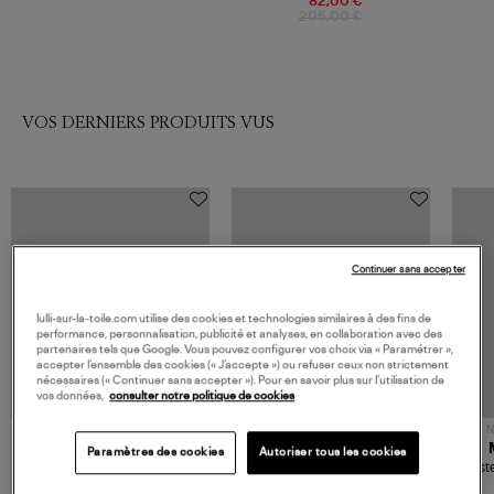
82,00 €
205,00 €
VOS DERNIERS PRODUITS VUS
Continuer sans accepter
lulli-sur-la-toile.com utilise des cookies et technologies similaires à des fins de
performance, personnalisation, publicité et analyses, en collaboration avec des
partenaires tels que Google. Vous pouvez configurer vos choix via « Paramétrer »,
accepter l’ensemble des cookies (« J’accepte ») ou refuser ceux non strictement
nécessaires (« Continuer sans accepter »). Pour en savoir plus sur l’utilisation de
vos données,
consulter notre politique de cookies
NOUVELLE COLLECTION
N
JEROME DREYFUSS
TORAL
Paramètres des cookies
Autoriser tous les cookies
Sac Bobi S Cuir Lamé
Mocassins Killian Sport
Veste
Champagne
Mousse
480,00 €
189,00 €