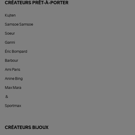
CRÉATEURS PRÊT-À-PORTER
Kujten
Samsoe Samsoe
Soeur
Ganni
Éric Bompard
Barbour
Ami Paris
Anine Bing
Max Mara
&
Sportmax
CRÉATEURS BIJOUX