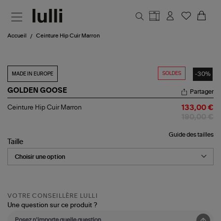
Aller au contenu principal
Accueil
Ceinture Hip Cuir Marron
SOLDES
-30%
MADE IN EUROPE
GOLDEN GOOSE
Partager
Ceinture
Ceinture Hip Cuir Marron
133,00 €
Hip
190,00 €
Cuir
Marron
Guide des tailles
Taille
VOTRE CONSEILLÈRE LULLI
Une question sur ce produit ?