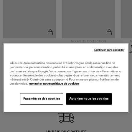
NOUVELLE COLLECTION
N
JEROME DREYFUSS
TORAL
Continuer sans accepter
Sac Bobi S Cuir Lamé
Mocassins Killian Sport
Veste
Champagne
Mousse
480,00 €
189,00 €
lulli-sur-la-toile.com utilise des cookies et technologies similaires à des fins de
performance, personnalisation, publicité et analyses, en collaboration avec des
partenaires tels que Google. Vous pouvez configurer vos choix via « Paramétrer »,
accepter l’ensemble des cookies (« J’accepte ») ou refuser ceux non strictement
nécessaires (« Continuer sans accepter »). Pour en savoir plus sur l’utilisation de
vos données,
consulter notre politique de cookies
Paramètres des cookies
Autoriser tous les cookies
LIVRAISON GRATUITE