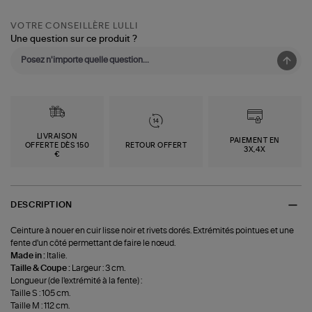
VOTRE CONSEILLÈRE LULLI
Une question sur ce produit ?
LIVRAISON
PAIEMENT EN
OFFERTE DÈS 150
RETOUR OFFERT
3X,4X
€
DESCRIPTION
Ceinture à nouer en cuir lisse noir et rivets dorés. Extrémités pointues et une
fente d'un côté permettant de faire le nœud.
Made in :
Italie.
Taille & Coupe :
Largeur : 3 cm.
Longueur (de l'extrémité à la fente) :
Taille S : 105 cm.
Taille M : 112 cm.