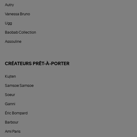
Autry
Vanessa Bruno
Ugg
Baobab Collection
Assouline
CRÉATEURS PRÊT-À-PORTER
Kujten
Samsoe Samsoe
Soeur
Ganni
Éric Bompard
Barbour
Ami Paris