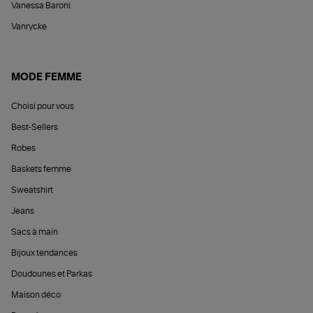
Vanessa Baroni
Vanrycke
MODE FEMME
Choisi pour vous
Best-Sellers
Robes
Baskets femme
Sweatshirt
Jeans
Sacs à main
Bijoux tendances
Doudounes et Parkas
Maison déco