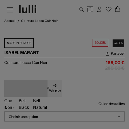
Aller au contenu principal
Accueil
Ceinture Lecce Cuir Noir
SOLDES
-40%
MADE IN EUROPE
ISABEL MARANT
Partager
Ceinture
Ceinture Lecce Cuir Noir
168,00 €
Lecce
280,00 €
Cuir
Noir
+
3
Voir plus
Guide des tailles
Taille