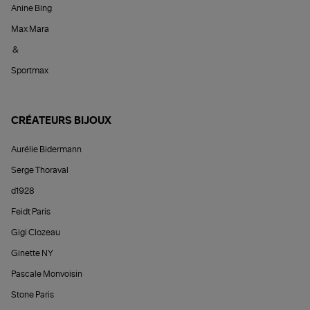
Anine Bing
Max Mara
&
Sportmax
CRÉATEURS BIJOUX
Aurélie Bidermann
Serge Thoraval
d1928
Feidt Paris
Gigi Clozeau
Ginette NY
Pascale Monvoisin
Stone Paris