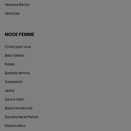
Vanessa Baroni
Vanrycke
MODE FEMME
Choisi pour vous
Best-Sellers
Robes
Baskets femme
Sweatshirt
Jeans
Sacs à main
Bijoux tendances
Doudounes et Parkas
Maison déco