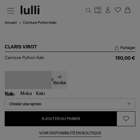
Aller au contenu principal
Accueil
Ceinture Python Kaki
CLARIS VIROT
Partager
Ceinture
Ceinture Python Kaki
150,00 €
Python
Kaki
+
2
Voir plus
Taille
AJOUTER AU PANIER
VOIR DISPONIBILITÉ EN BOUTIQUE