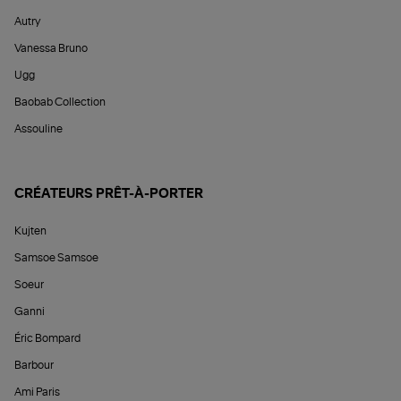
Autry
Vanessa Bruno
Ugg
Baobab Collection
Assouline
CRÉATEURS PRÊT-À-PORTER
Kujten
Samsoe Samsoe
Soeur
Ganni
Éric Bompard
Barbour
Ami Paris