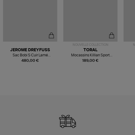
NOUVELLE COLLECTION
N
JEROME DREYFUSS
TORAL
Sac Bobi S Cuir Lamé
Mocassins Killian Sport
Champagne
Mousse
480,00 €
189,00 €