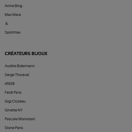
Anine Bing
Max Mara
&
Sportmax
CRÉATEURS BIJOUX
Aurélie Bidermann
Serge Thoraval
d1928
Feidt Paris
Gigi Clozeau
Ginette NY
Pascale Monvoisin
Stone Paris