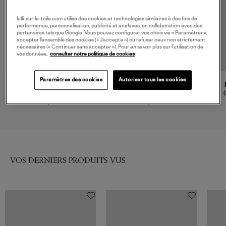
lulli-sur-la-toile.com utilise des cookies et technologies similaires à des fins de
performance, personnalisation, publicité et analyses, en collaboration avec des
partenaires tels que Google. Vous pouvez configurer vos choix via « Paramétrer »,
accepter l’ensemble des cookies (« J’accepte ») ou refuser ceux non strictement
nécessaires (« Continuer sans accepter »). Pour en savoir plus sur l’utilisation de
vos données,
consulter notre politique de cookies
Paramètres des cookies
Autoriser tous les cookies
CLARIS VIROT
ISABEL MARANT
Ceinture Baby Python Kaki
Ceinture Lecce Khaki/Black
130,00 €
195,00 €
VOS DERNIERS PRODUITS VUS