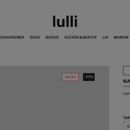
CHAUSSURES
SACS
BIJOUX
ACCESS & BEAUTÉ
LUI
MAISON
-30%
SOLDES
IS
Cei
Cein
Teh
Cui
Noi
Tail