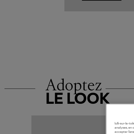
Adoptez
LE LOOK
MADE I
lulli-sur-la-t
analyses, en 
accepter l’en