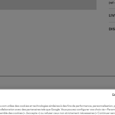
(re
LI
DI
Co
N EUROPE
oile.com utilise des cookies et technologies similaires à des fins de performance, personnalisation, p
collaboration avec des partenaires tels que Google. Vous pouvez configurer vos choix via « Param
semble des cookies (« J’accepte ») ou refuser ceux non strictement nécessaires (« Continuer san