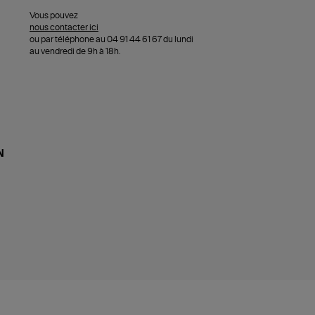
Vous pouvez
nous contacter ici
ou par téléphone au 04 91 44 61 67 du lundi
au vendredi de 9h à 18h.
N