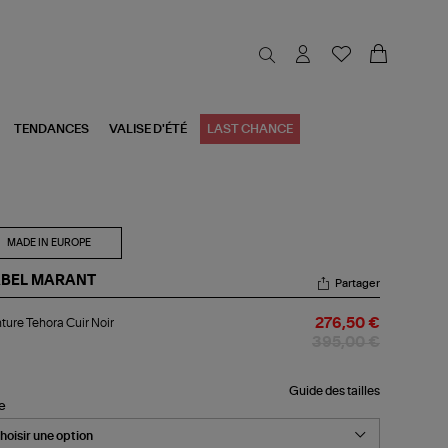
TENDANCES
VALISE D'ÉTÉ
LAST CHANCE
MADE IN EUROPE
ABEL MARANT
Partager
nture
ture Tehora Cuir Noir
276,50 €
ora
r
395,00 €
r
Guide des tailles
le