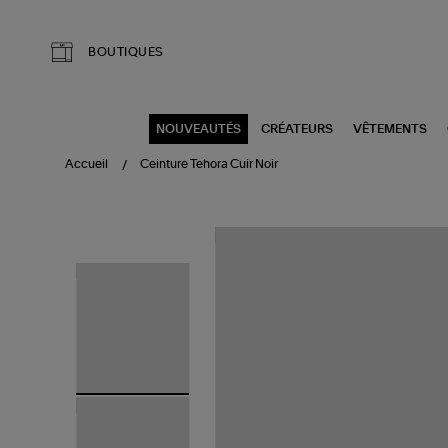
Aller au contenu principal
BOUTIQUES
NOUVEAUTÉS
CRÉATEURS
VÊTEMENTS
Accueil
Ceinture Tehora Cuir Noir