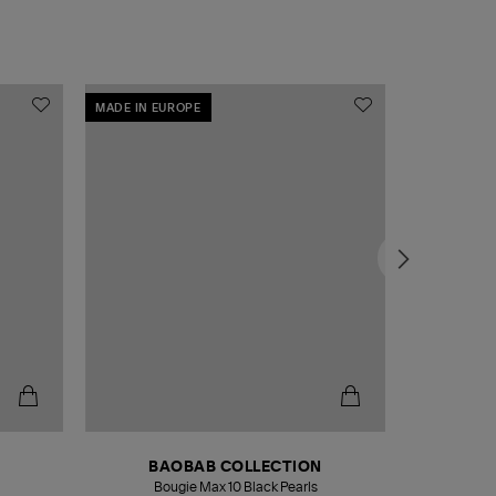
MADE IN EUROPE
MADE IN EU
BAOBAB COLLECTION
Bougie Max 10 Black Pearls
Paréo Fou