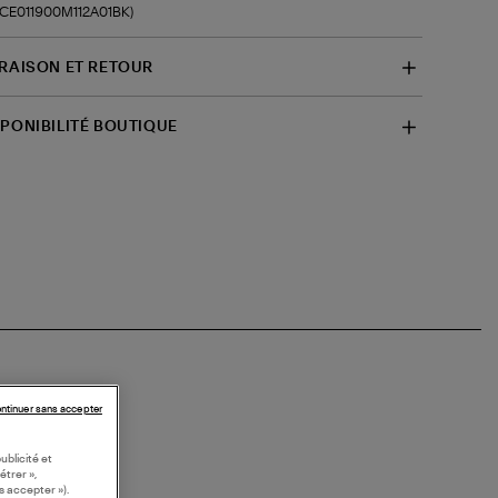
f-CE011900M112A01BK)
VRAISON ET RETOUR
SPONIBILITÉ BOUTIQUE
ntinuer sans accepter
ublicité et
étrer »,
s accepter »).