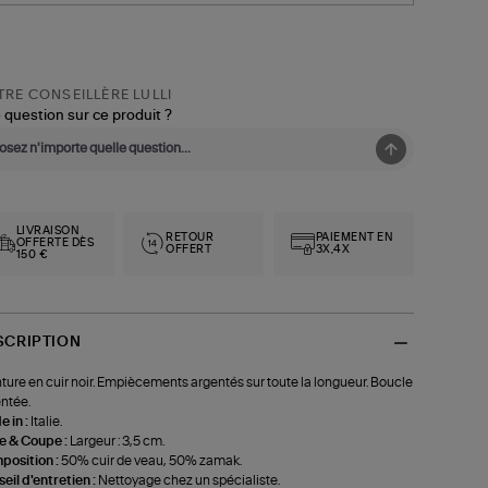
RE CONSEILLÈRE LULLI
 question sur ce produit ?
LIVRAISON
RETOUR
PAIEMENT EN
OFFERTE DÈS
OFFERT
3X,4X
150 €
SCRIPTION
ture en cuir noir. Empiècements argentés sur toute la longueur. Boucle
ntée.
 in :
Italie.
le & Coupe :
Largeur : 3,5 cm.
position :
50% cuir de veau, 50% zamak.
eil d'entretien :
Nettoyage chez un spécialiste.