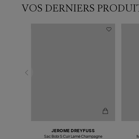
VOS DERNIERS PRODUI
T
JEROME DREYFUSS
k
Sac Bobi S Cuir Lamé Champagne
M