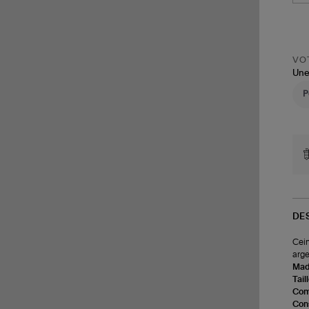
VOT
Une
DE
Cein
arge
Made
Tail
Com
Cons